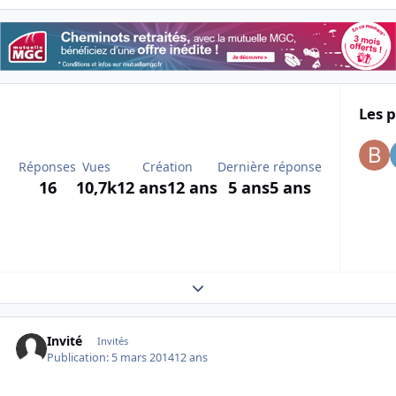
Les p
Réponses
Vues
Création
Dernière réponse
16
10,7k
12 ans
12 ans
5 ans
5 ans
Expand topic overview
Invité
Invités
Publication:
5 mars 2014
12 ans