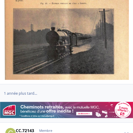
1 année plus tard...
Author stats
CC.72143
Membre