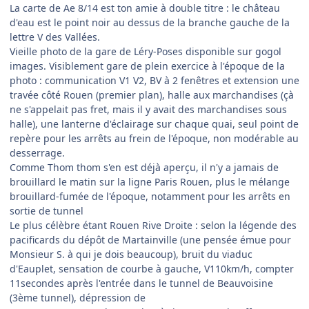
La carte de Ae 8/14 est ton amie à double titre : le château
d'eau est le point noir au dessus de la branche gauche de la
lettre V des Vallées.
Vieille photo de la gare de Léry-Poses disponible sur gogol
images. Visiblement gare de plein exercice à l'époque de la
photo : communication V1 V2, BV à 2 fenêtres et extension une
travée côté Rouen (premier plan), halle aux marchandises (çà
ne s'appelait pas fret, mais il y avait des marchandises sous
halle), une lanterne d'éclairage sur chaque quai, seul point de
repère pour les arrêts au frein de l'époque, non modérable au
desserrage.
Comme Thom thom s'en est déjà aperçu, il n'y a jamais de
brouillard le matin sur la ligne Paris Rouen, plus le mélange
brouillard-fumée de l'époque, notamment pour les arrêts en
sortie de tunnel
Le plus célèbre étant Rouen Rive Droite : selon la légende des
pacificards du dépôt de Martainville (une pensée émue pour
Monsieur S. à qui je dois beaucoup), bruit du viaduc
d'Eauplet, sensation de courbe à gauche, V110km/h, compter
11secondes après l'entrée dans le tunnel de Beauvoisine
(3ème tunnel), dépression de