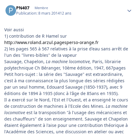
Author stats
PN407
Membre
Publication:
8 mars 2014
12 ans
Voir aussi
1) contribution de R Hamel sur
http://www.roland.arzul.pagesperso-orange.fr
2) les pages 565 à 567 relatives à la prise d'eau sans arrêt de
l'un des "livres-bibles" de la vapeur
Sauvage, Chapelon,
La machine locomotive,
Paris, librairie
polytechnique Ch Béranger, 10ème édition, 1947, 667pages
Petit hors-sujet : la série des "Sauvage" est extraordinaire,
c'est à ma connaissance la plus longue des séries rédigées
par un seul homme, Edouard Sauvage (1850-1937), avec 9
éditions de 1894 à 1935 (donc à l'âge de 85ans en 1935).
Il a exercé sur le Nord, l'Est et l'Ouest, et a enseigné le cours
de construction de machines à l'Ecole des Mines.
La machine
locomotive
est la transposition "à l'usage des mécaniciens et
des chauffeurs" de son enseignement. Sauvage et Chapelon
étaient également à l'aise pour une contribution théorique à
l'Académie des Sciences, une discussion en atelier ou avec