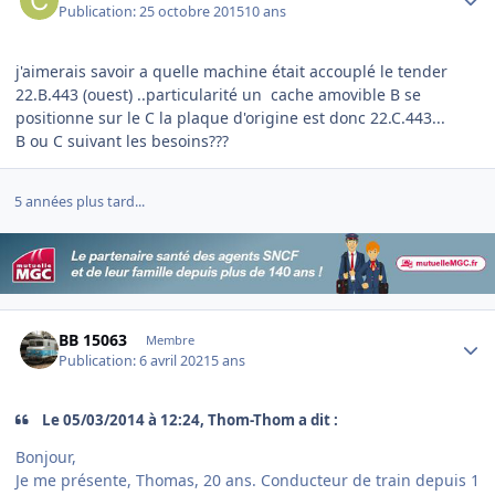
Publication:
25 octobre 2015
10 ans
j'aimerais savoir a quelle machine était accouplé le tender
22.B.443 (ouest) ..particularité un cache amovible B se
positionne sur le C la plaque d'origine est donc 22.C.443...
B ou C suivant les besoins???
5 années plus tard...
Author stats
BB 15063
Membre
Publication:
6 avril 2021
5 ans
Le 05/03/2014 à 12:24, Thom-Thom a dit :
Bonjour,
Je me présente, Thomas, 20 ans. Conducteur de train depuis 1