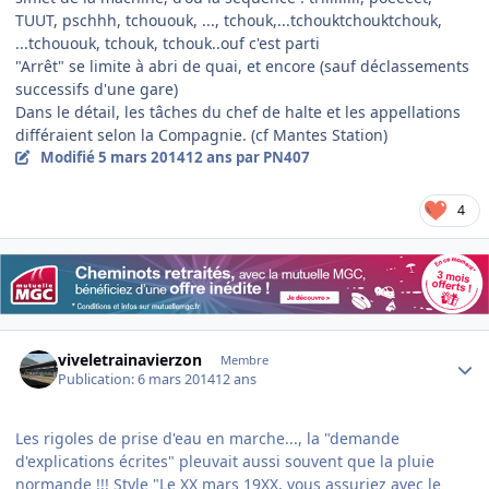
TUUT, pschhh, tchououk, ..., tchouk,...tchouktchouktchouk,
...tchououk, tchouk, tchouk..ouf c'est parti
"Arrêt" se limite à abri de quai, et encore (sauf déclassements
successifs d'une gare)
Dans le détail, les tâches du chef de halte et les appellations
différaient selon la Compagnie. (cf Mantes Station)
Modifié
5 mars 2014
12 ans
par PN407
4
Author stats
viveletrainavierzon
Membre
Publication:
6 mars 2014
12 ans
Les rigoles de prise d'eau en marche..., la "demande
d'explications écrites" pleuvait aussi souvent que la pluie
normande !!! Style "Le XX mars 19XX, vous assuriez avec le