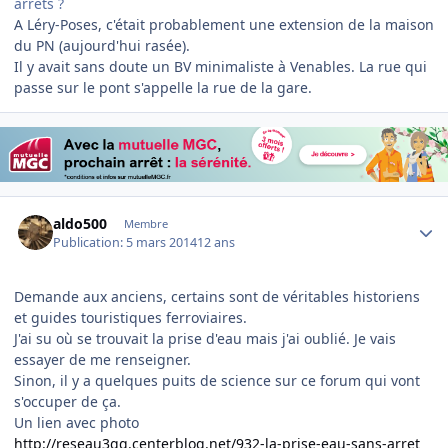
arrêts ?
A Léry-Poses, c'était probablement une extension de la maison
du PN (aujourd'hui rasée).
Il y avait sans doute un BV minimaliste à Venables. La rue qui
passe sur le pont s'appelle la rue de la gare.
Author stats
aldo500
Membre
Publication:
5 mars 2014
12 ans
Demande aux anciens, certains sont de véritables historiens
et guides touristiques ferroviaires.
J'ai su où se trouvait la prise d'eau mais j'ai oublié. Je vais
essayer de me renseigner.
Sinon, il y a quelques puits de science sur ce forum qui vont
s'occuper de ça.
Un lien avec photo
http://reseau3gg.centerblog.net/932-la-prise-eau-sans-arret