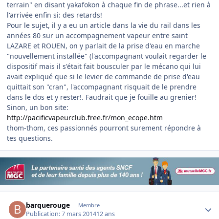
terrain" en disant yakafokon à chaque fin de phrase...et rien à
l'arrivée enfin si: des retards!
Pour le sujet, il y a eu un article dans la vie du rail dans les
années 80 sur un accompagnement vapeur entre saint
LAZARE et ROUEN, on y parlait de la prise d'eau en marche
"nouvellement installée" (l'accompagnant voulait regarder le
dispositif mais il s'était fait bousculer par le mécano qui lui
avait expliqué que si le levier de commande de prise d'eau
quittait son "cran", l'accompagnant risquait de le prendre
dans le dos et y rester!. Faudrait que je fouille au grenier!
Sinon, un bon site:
http://pacificvapeurclub.free.fr/mon_ecope.htm
thom-thom, ces passionnés pourront surement répondre à
tes questions.
Author stats
barquerouge
Membre
Publication:
7 mars 2014
12 ans