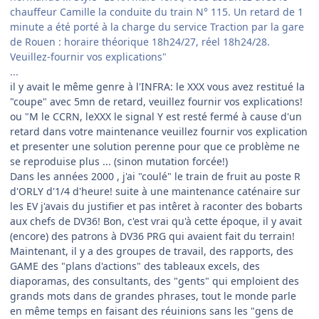
chauffeur Camille la conduite du train N° 115. Un retard de 1
minute a été porté à la charge du service Traction par la gare
de Rouen : horaire théorique 18h24/27, réel 18h24/28.
Veuillez-fournir vos explications"
...
il y avait le même genre à l'INFRA: le XXX vous avez restitué la
"coupe" avec 5mn de retard, veuillez fournir vos explications!
ou "M le CCRN, leXXX le signal Y est resté fermé à cause d'un
retard dans votre maintenance veuillez fournir vos explication
et presenter une solution perenne pour que ce problème ne
se reproduise plus ... (sinon mutation forcée!)
Dans les années 2000 , j'ai "coulé" le train de fruit au poste R
d'ORLY d'1/4 d'heure! suite à une maintenance caténaire sur
les EV j'avais du justifier et pas intêret à raconter des bobarts
aux chefs de DV36! Bon, c'est vrai qu'à cette époque, il y avait
(encore) des patrons à DV36 PRG qui avaient fait du terrain!
Maintenant, il y a des groupes de travail, des rapports, des
GAME des "plans d'actions" des tableaux excels, des
diaporamas, des consultants, des "gents" qui emploient des
grands mots dans de grandes phrases, tout le monde parle
en même temps en faisant des réuinions sans les "gens de