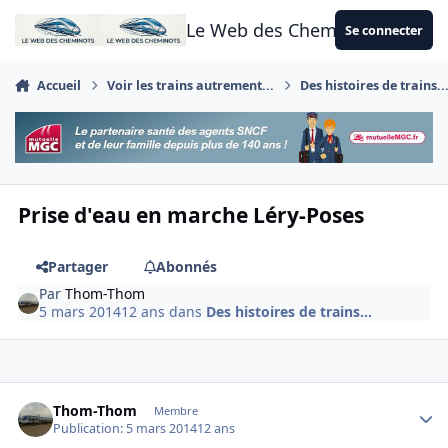
Aller au contenu
Le Web des Cheminots
Se connecter
Accueil
Voir les trains autrement...
Des histoires de trains..
Prise d'eau en marche Léry-Poses
Partager
Abonnés
Par
Thom-Thom
5 mars 2014
12 ans
dans
Des histoires de trains...
Author stats
Thom-Thom
Membre
Publication:
5 mars 2014
12 ans