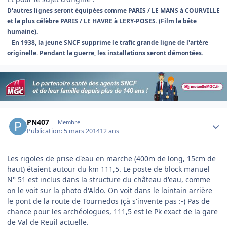
D'autres lignes seront équipées comme PARIS / LE MANS à COURVILLE
et la plus célèbre PARIS / LE HAVRE à LERY-POSES. (Film la bête
humaine).
...
En 1938, la jeune SNCF supprime le trafic grande ligne de l'artère
originelle. Pendant la guerre, les installations seront démontées.
Author stats
PN407
Membre
Publication:
5 mars 2014
12 ans
Les rigoles de prise d'eau en marche (400m de long, 15cm de
haut) étaient autour du km 111,5. Le poste de block manuel
N° 51 est inclus dans la structure du château d'eau, comme
on le voit sur la photo d'Aldo. On voit dans le lointain arrière
le pont de la route de Tournedos (çà s'invente pas :-) Pas de
chance pour les archéologues, 111,5 est le Pk exact de la gare
de Val de Reuil actuelle.