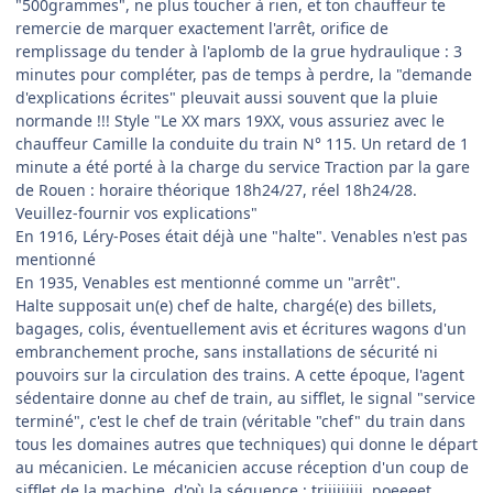
"500grammes", ne plus toucher à rien, et ton chauffeur te
remercie de marquer exactement l'arrêt, orifice de
remplissage du tender à l'aplomb de la grue hydraulique : 3
minutes pour compléter, pas de temps à perdre, la "demande
d'explications écrites" pleuvait aussi souvent que la pluie
normande !!! Style "Le XX mars 19XX, vous assuriez avec le
chauffeur Camille la conduite du train N° 115. Un retard de 1
minute a été porté à la charge du service Traction par la gare
de Rouen : horaire théorique 18h24/27, réel 18h24/28.
Veuillez-fournir vos explications"
En 1916, Léry-Poses était déjà une "halte". Venables n'est pas
mentionné
En 1935, Venables est mentionné comme un "arrêt".
Halte supposait un(e) chef de halte, chargé(e) des billets,
bagages, colis, éventuellement avis et écritures wagons d'un
embranchement proche, sans installations de sécurité ni
pouvoirs sur la circulation des trains. A cette époque, l'agent
sédentaire donne au chef de train, au sifflet, le signal "service
terminé", c'est le chef de train (véritable "chef" du train dans
tous les domaines autres que techniques) qui donne le départ
au mécanicien. Le mécanicien accuse réception d'un coup de
sifflet de la machine, d'où la séquence : triiiiiiiii, poeeeet,