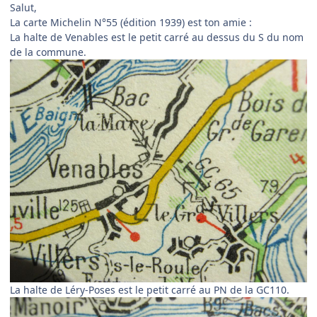
Salut,
La carte Michelin N°55 (édition 1939) est ton amie :
La halte de Venables est le petit carré au dessus du S du nom
de la commune.
La halte de Léry-Poses est le petit carré au PN de la GC110.