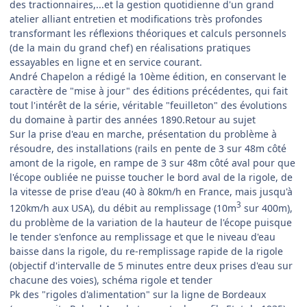
des tractionnaires,...et la gestion quotidienne d'un grand
atelier alliant entretien et modifications très profondes
transformant les réflexions théoriques et calculs personnels
(de la main du grand chef) en réalisations pratiques
essayables en ligne et en service courant.
André Chapelon a rédigé la 10ème édition, en conservant le
caractère de "mise à jour" des éditions précédentes, qui fait
tout l'intérêt de la série, véritable "feuilleton" des évolutions
du domaine à partir des années 1890.Retour au sujet
Sur la prise d'eau en marche, présentation du problème à
résoudre, des installations (rails en pente de 3 sur 48m côté
amont de la rigole, en rampe de 3 sur 48m côté aval pour que
l'écope oubliée ne puisse toucher le bord aval de la rigole, de
la vitesse de prise d'eau (40 à 80km/h en France, mais jusqu'à
3
120km/h aux USA), du débit au remplissage (10m
sur 400m),
du problème de la variation de la hauteur de l'écope puisque
le tender s'enfonce au remplissage et que le niveau d'eau
baisse dans la rigole, du re-remplissage rapide de la rigole
(objectif d'intervalle de 5 minutes entre deux prises d'eau sur
chacune des voies), schéma rigole et tender
Pk des "rigoles d'alimentation" sur la ligne de Bordeaux