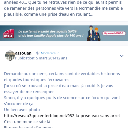
années 40... Que tu ne retrouves rien de ce qui aurait permis
de ramener des personnes vite vers la Normandie me semble
plausible, comme une prise d'eau en roulant...
Author stats
assouan
Modérateur
Publication:
5 mars 2014
12 ans
Demande aux anciens, certains sont de véritables historiens
et guides touristiques ferroviaires.
J'ai su où se trouvait la prise d'eau mais j'ai oublié. Je vais
essayer de me renseigner.
Sinon, il y a quelques puits de science sur ce forum qui vont
s'occuper de ça.
Un lien avec photo
http://reseau3gg.centerblog.net/932-la-prise-eau-sans-arret
C'est une mine ce site là
Et pour le sujet d'origine :