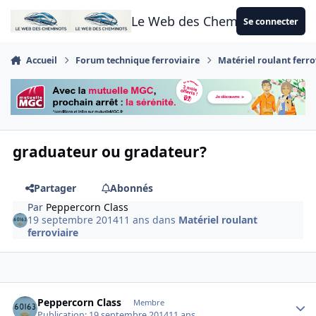
Aller au contenu
Le Web des Cheminots
Se connecter
Accueil
Forum technique ferroviaire
Matériel roulant ferro
graduateur ou gradateur?
Partager
Abonnés
Par
Peppercorn Class
19 septembre 2014
11 ans
dans
Matériel roulant
ferroviaire
Author stats
Peppercorn Class
Membre
Publication:
19 septembre 2014
11 ans