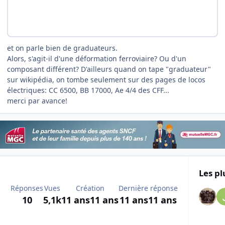
et on parle bien de graduateurs.
Alors, s'agit-il d'une déformation ferroviaire? Ou d'un
composant différent? D'ailleurs quand on tape "graduateur"
sur wikipédia, on tombe seulement sur des pages de locos
électriques: CC 6500, BB 17000, Ae 4/4 des CFF...
merci par avance!
Les pl
Réponses
Vues
Création
Dernière réponse
10
5,1k
11 ans
11 ans
11 ans
11 ans