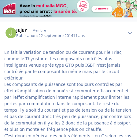
Author stats
JujuY
Membre
Publication:
22 septembre 2014
11 ans
En fait la variation de tension ou de courant pour le Triac,
comme le Thyristor et les composants contrôlés plus
intelligents venus après type GTO puis IGBT n'est jamais
contrôlée par le composant lui même mais par le circuit
extérieur.
Les composants de puissance sont toujours contrôlés par
effet d'amplification de manière à commuter efficacement et
par l'effet d'amplification interne rapidement pour limiter les
pertes par commutation dans le composant. Le reste du
temps il y a soit du courant et pas de tension ou de la tension
et pas de courant donc très peu de puissance, par contre lors
de la commutation il y a les 2 donc de la puissance à dissiper.
et plus on monte en fréquence plus on chauffe.
C'est donc en général des petits éléments L ou C selon les cas