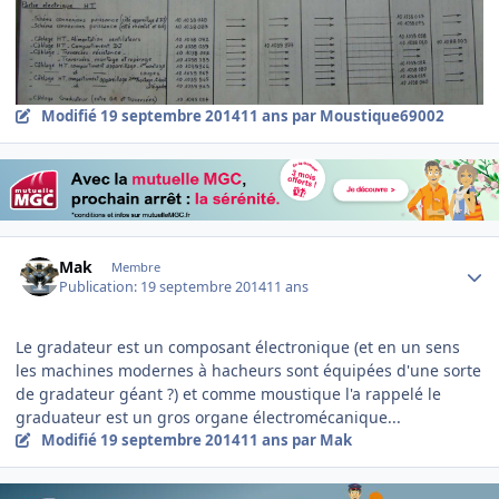
Modifié
19 septembre 2014
11 ans
par Moustique69002
Author stats
Mak
Membre
Publication:
19 septembre 2014
11 ans
Le gradateur est un composant électronique (et en un sens
les machines modernes à hacheurs sont équipées d'une sorte
de gradateur géant ?) et comme moustique l'a rappelé le
graduateur est un gros organe électromécanique...
Modifié
19 septembre 2014
11 ans
par Mak