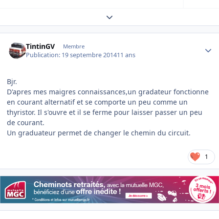
Expand topic overview
Author stats
TintinGV
Membre
Publication:
19 septembre 2014
11 ans
Bjr.
D'apres mes maigres connaissances,un gradateur fonctionne
en courant alternatif et se comporte un peu comme un
thyristor. Il s'ouvre et il se ferme pour laisser passer un peu
de courant.
Un graduateur permet de changer le chemin du circuit.
1