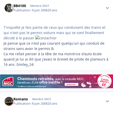
Author stats
BB4100
Membre SNCF
Publication:
9 juin 2006
20 ans
T'inquiéte je fais partie de ceux qui conduisent des trains et
qui n'ont pas le permis voiture mais qui se sont finallement
décidé à le passer
Je pense que ce n'est pas courant quelqu'un qui conduit de
strains sans avoir le permis B.
Ca me refait penser à la tête de ma monitrice d'auto école
quand je lui ai dit que j'avais le brevet de pilote de planeurs à
16 ans :Smiley_24:
Author stats
Romano
Membre SNCF
Publication:
9 juin 2006
20 ans