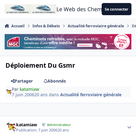
Aller au contenu
Le Web des Cheminots
Se connecter
Accueil
Infos & Débats
Actualité ferroviaire générale
D
Déploiement Du Gsmr
Partager
Abonnés
Par
katamiaw
7 juin 2006
20 ans
dans
Actualité ferroviaire générale
Author stats
katamiaw
Administrateur
Publication:
7 juin 2006
20 ans