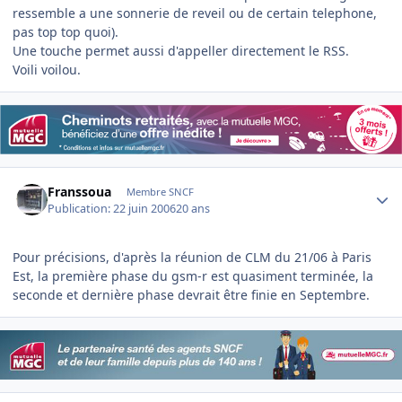
ressemble a une sonnerie de reveil ou de certain telephone,
pas top top quoi).
Une touche permet aussi d'appeller directement le RSS.
Voili voilou.
Author stats
Franssoua
Membre SNCF
Publication:
22 juin 2006
20 ans
Pour précisions, d'après la réunion de CLM du 21/06 à Paris
Est, la première phase du gsm-r est quasiment terminée, la
seconde et dernière phase devrait être finie en Septembre.
Author stats