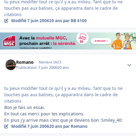
tu peux modifier tout ce qu'il y a au milieu. Tant que tu ne
touches pas aux balises, ça apparaitra dans le cadre de
citations
Modifié
7 juin 2006
20 ans
par BB 4100
Author stats
Romano
Membre SNCF
Publication:
7 juin 2006
20 ans
tu peux modifier tout ce qu'il y a au milieu. Tant que tu ne
touches pas aux balises, ça apparaitra dans le cadre de
citations
Bon je fais un essai.
En tout cas merci pour tes explications.
En plus j'y arrive mais c'est que je deviens bon :Smiley_40:
Modifié
7 juin 2006
20 ans
par Romano