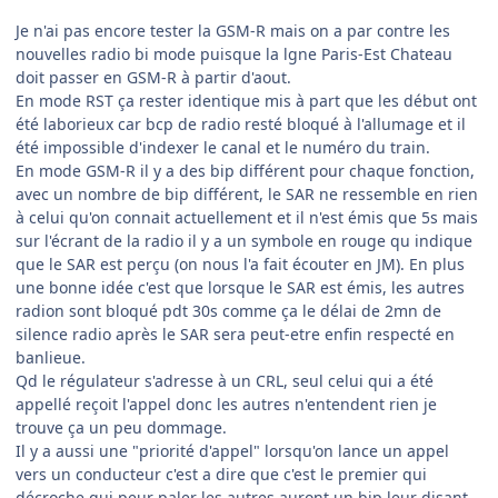
Je n'ai pas encore tester la GSM-R mais on a par contre les
nouvelles radio bi mode puisque la lgne Paris-Est Chateau
doit passer en GSM-R à partir d'aout.
En mode RST ça rester identique mis à part que les début ont
été laborieux car bcp de radio resté bloqué à l'allumage et il
été impossible d'indexer le canal et le numéro du train.
En mode GSM-R il y a des bip différent pour chaque fonction,
avec un nombre de bip différent, le SAR ne ressemble en rien
à celui qu'on connait actuellement et il n'est émis que 5s mais
sur l'écrant de la radio il y a un symbole en rouge qu indique
que le SAR est perçu (on nous l'a fait écouter en JM). En plus
une bonne idée c'est que lorsque le SAR est émis, les autres
radion sont bloqué pdt 30s comme ça le délai de 2mn de
silence radio après le SAR sera peut-etre enfin respecté en
banlieue.
Qd le régulateur s'adresse à un CRL, seul celui qui a été
appellé reçoit l'appel donc les autres n'entendent rien je
trouve ça un peu dommage.
Il y a aussi une "priorité d'appel" lorsqu'on lance un appel
vers un conducteur c'est a dire que c'est le premier qui
décroche qui peur paler les autres auront un bip leur disant