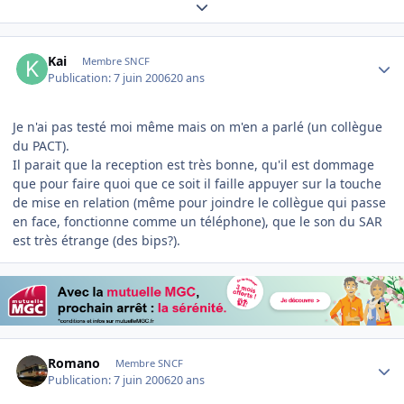
Expand topic overview
Author stats
Kai
Membre SNCF
Publication:
7 juin 2006
20 ans
Je n'ai pas testé moi même mais on m'en a parlé (un collègue
du PACT).
Il parait que la reception est très bonne, qu'il est dommage
que pour faire quoi que ce soit il faille appuyer sur la touche
de mise en relation (même pour joindre le collègue qui passe
en face, fonctionne comme un téléphone), que le son du SAR
est très étrange (des bips?).
Author stats
Romano
Membre SNCF
Publication:
7 juin 2006
20 ans