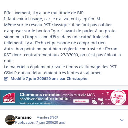
Effectivement, il y a une multitude de BIP.
Il faut voir à l'usage, car je n'ai vu tout ça qu'en JM.
Même sur le réseau RST classique, il ne faut pas oublier
d'appuyer sur le bouton "gare" avant de parler à un poste
sinon on a l'impression d'être dans une cathédrale vide
tellement il y a d'écho et personne ne comprend rien.
Autre bon point: on peut bien règler le contraste de l'écran
RST donc, contrairement aux 27/37000, on n'est pas ébloui la
nuit.
Le matériel a également revu le temps d'allumage des RST
GSM-R qui au début étaient très lentes à s'allumer.
Modifié
7 juin 2006
20 ans
par Christophe
Author stats
Romano
Membre SNCF
Publication:
7 juin 2006
20 ans