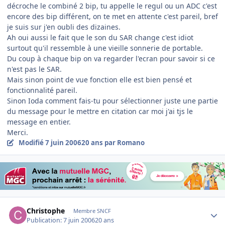
décroche le combiné 2 bip, tu appelle le regul ou un ADC c'est
encore des bip différent, on te met en attente c'est pareil, bref
je suis sur j'en oubli des dizaines.
Ah oui aussi le fait que le son du SAR change c'est idiot
surtout qu'il ressemble à une vieille sonnerie de portable.
Du coup à chaque bip on va regarder l'ecran pour savoir si ce
n'est pas le SAR.
Mais sinon point de vue fonction elle est bien pensé et
fonctionnalité pareil.
Sinon Ioda comment fais-tu pour sélectionner juste une partie
du message pour le mettre en citation car moi j'ai tjs le
message en entier.
Merci.
Modifié
7 juin 2006
20 ans
par Romano
Author stats
Christophe
Membre SNCF
Publication:
7 juin 2006
20 ans