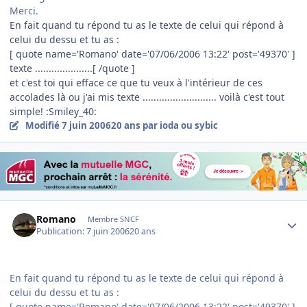
Merci.
En fait quand tu répond tu as le texte de celui qui répond à
celui du dessu et tu as :
[ quote name='Romano' date='07/06/2006 13:22' post='49370' ]
texte .....................[ /quote ]
et c'est toi qui efface ce que tu veux à l'intérieur de ces
accolades là ou j'ai mis texte ........................... voilà c'est tout
simple! :Smiley_40:
Modifié
7 juin 2006
20 ans
par ioda ou sybic
Author stats
Romano
Membre SNCF
Publication:
7 juin 2006
20 ans
En fait quand tu répond tu as le texte de celui qui répond à
celui du dessu et tu as :
[ quote name='Romano' date='07/06/2006 13:22' post='49370' ]