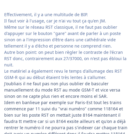
Effectivement, il y a une multitude de BIP.
Il faut voir à l'usage, car je n'ai vu tout ça qu'en JM.
Même sur le réseau RST classique, il ne faut pas oublier
d'appuyer sur le bouton "gare" avant de parler à un poste
sinon on a l'impression d'être dans une cathédrale vide
tellement il y a d'écho et personne ne comprend rien.
Autre bon point: on peut bien règler le contraste de l'écran
RST donc, contrairement aux 27/37000, on n'est pas ébloui la
nuit.
Le matériel a également revu le temps d'allumage des RST
GSM-R qui au début étaient très lentes à s'allumer.
J'oubliais il ne faut pas non plus oublier de basculer
manuellement du mode RST au mode GSM-T et vice versa
sinon on ne capte plus rien et encore moins el SAR.
Idem en banlieue par exemple sur Paris-Est tout les trains
commence par 11 suivi du "vrai numéro" comme 118164 et
bien sur les poste RST on mettait juste 8164 maintenant il
faudra tt mettre car si un 8164 exsite ailleurs et qu'on a déjà
rentrer le numéro il ne pourra pas s'indexer car chaque train
doit avoir un numéro différent donc il faudra mettre 118164,