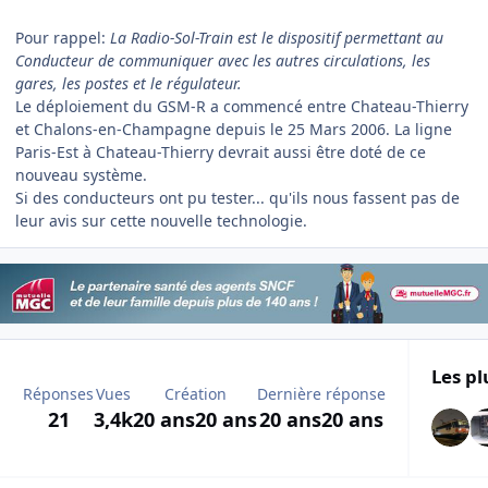
Pour rappel:
La Radio-Sol-Train est le dispositif permettant au
Conducteur de communiquer avec les autres circulations, les
gares, les postes et le régulateur.
Le déploiement du GSM-R a commencé entre Chateau-Thierry
et Chalons-en-Champagne depuis le 25 Mars 2006. La ligne
Paris-Est à Chateau-Thierry devrait aussi être doté de ce
nouveau système.
Si des conducteurs ont pu tester... qu'ils nous fassent pas de
leur avis sur cette nouvelle technologie.
Les pl
Réponses
Vues
Création
Dernière réponse
21
3,4k
20 ans
20 ans
20 ans
20 ans