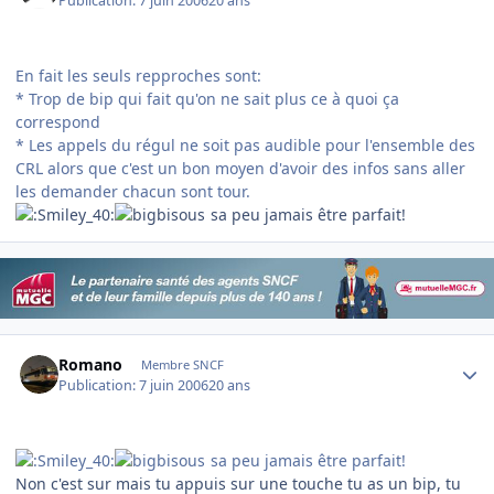
Publication:
7 juin 2006
20 ans
En fait les seuls repproches sont:
* Trop de bip qui fait qu'on ne sait plus ce à quoi ça
correspond
* Les appels du régul ne soit pas audible pour l'ensemble des
CRL alors que c'est un bon moyen d'avoir des infos sans aller
les demander chacun sont tour.
sa peu jamais être parfait!
Author stats
Romano
Membre SNCF
Publication:
7 juin 2006
20 ans
sa peu jamais être parfait!
Non c'est sur mais tu appuis sur une touche tu as un bip, tu