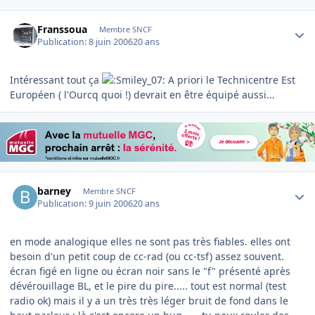
Author stats
Franssoua
Membre SNCF
Publication:
8 juin 2006
20 ans
Intéressant tout ça
A priori le Technicentre Est
Européen ( l'Ourcq quoi !) devrait en être équipé aussi...
Author stats
barney
Membre SNCF
Publication:
9 juin 2006
20 ans
en mode analogique elles ne sont pas très fiables. elles ont
besoin d'un petit coup de cc-rad (ou cc-tsf) assez souvent.
écran figé en ligne ou écran noir sans le "f" présenté après
dévérouillage BL, et le pire du pire..... tout est normal (test
radio ok) mais il y a un très très léger bruit de fond dans le