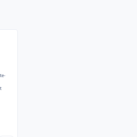
te-
t