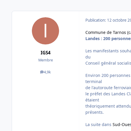
Publication:
12 octobre 2
Commune de Tarnos (ca
Landes : 200 personnes
Les manifestants souha
IGS4
du
Membre
Conseil général social
4,9k
messages
Environ 200 personnes 
terminal
de l'autoroute ferrovia
le préfet des Landes C
étaient
théoriquement attendus
présents.
La suite dans
Sud-Oue