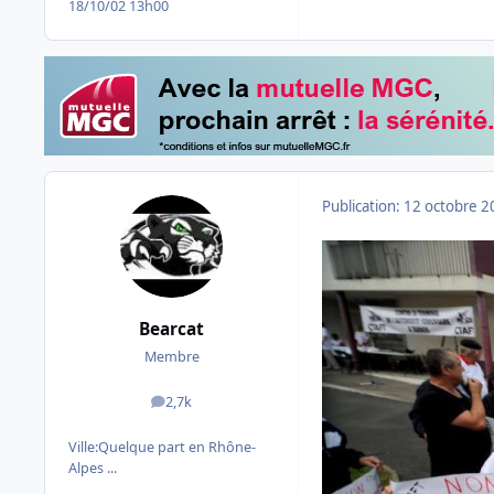
18/10/02 13h00
Publication:
12 octobre 2
Bearcat
Membre
2,7k
messages
Ville:
Quelque part en Rhône-
Alpes ...