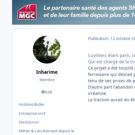
Publication:
12 octobre 2
Cuvilliers étant parti, 
Qui est chargé de la tr
Ce projet a été torpillé
Inharime
ferroviaire qui devrait 
Membre
tenu de ses prises de p
D'autre part l'abandon 
4,6k
irréaliste.
messages
La traction aurait du ê
Hobbies:
Buller
Entreprise:
sncf
Service:
non
Métier & Lieu:
Retraité depuis le