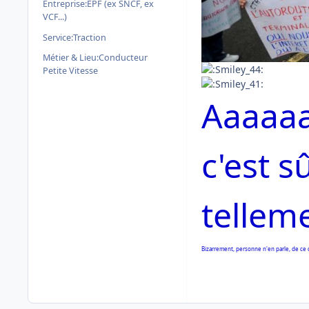
Entreprise:
EPF (ex SNCF, ex
VCF...)
Service:
Traction
Métier & Lieu:
Conducteur
Petite Vitesse
Aaaaa
c'est sû
tellem
Bizarrement, personne n'en parle, de ce