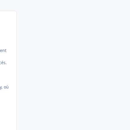
dent
cés.
y, où