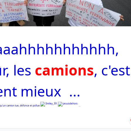
aaahhhhhhhhhhh,
r, les
camions
, c'est
ent mieux
...
 qu'un camion tue, défonce et pollue
...