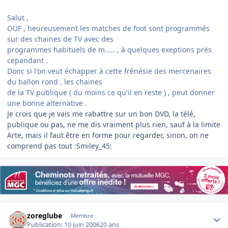
Salut ,
OUF , heureusement les matches de foot sont programmés
sur des chaines de TV avec des
programmes habituels de m..... , à quelques exeptions prés
cepandant .
Donc si l'on veut échapper à cette frénésie des mercenaires
du ballon rond , les chaines
de la TV publique ( du moins ce qu'il en reste ) , peut donner
une bonne alternative .
Je crois que je vais me rabattre sur un bon DVD, la télé,
publique ou pas, ne me dis vraiment plus rien, sauf à la limite
Arte, mais il faut être en forme pour regarder, sinon, on ne
comprend pas tout :Smiley_45:
Author stats
zoreglube
Membre
Publication:
10 juin 2006
20 ans