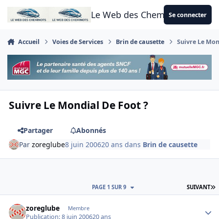
Aller au contenu
Le Web des Cheminots
Se connecter
Accueil
Voies de Services
Brin de causette
Suivre Le Mon
Suivre Le Mondial De Foot ?
Partager
Abonnés
Par
zoreglube
8 juin 2006
20 ans
dans
Brin de causette
D
PAGE 1 SUR 9
SUIVANT
Author stats
zoreglube
Membre
Publication:
8 juin 2006
20 ans