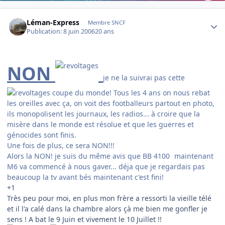
Author stats
Léman-Express
Membre SNCF
Publication:
8 juin 2006
20 ans
NON
je ne la suivrai pas cette
coupe du monde! Tous les 4 ans on nous rebat
les oreilles avec ça, on voit des footballeurs partout en photo,
ils monopolisent les journaux, les radios... à croire que la
misère dans le monde est résolue et que les guerres et
génocides sont finis.
Une fois de plus, ce sera NON!!!
Alors la NON! je suis du même avis que BB 4100
maintenant
M6 va commencé à nous gaver... déja que je regardais pas
beaucoup la tv avant bés maintenant c'est fini!
+1
Très peu pour moi, en plus mon frère a ressorti la vieille télé
et il l'a calé dans la chambre alors çà me bien me gonfler je
sens ! A bat le 9 Juin et vivement le 10 Juillet !!