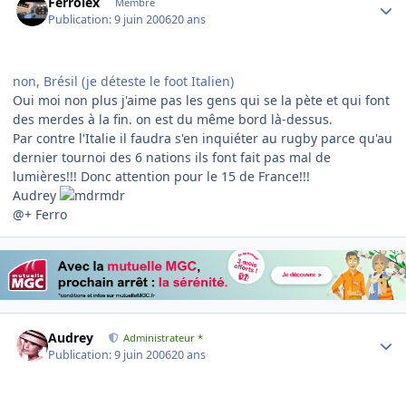
Ferrolex
Membre
Publication:
9 juin 2006
20 ans
non, Brésil (je déteste le foot Italien)
Oui moi non plus j'aime pas les gens qui se la pète et qui font
des merdes à la fin. on est du même bord là-dessus.
Par contre l'Italie il faudra s'en inquiéter au rugby parce qu'au
dernier tournoi des 6 nations ils font fait pas mal de
lumières!!! Donc attention pour le 15 de France!!!
Audrey
@+ Ferro
Author stats
Audrey
Administrateur *
Publication:
9 juin 2006
20 ans