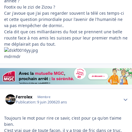
année ?
Footix ou le zizi de Zizou ?
Car j'avoue que j'ai pas regarder souvent la télé ces temps-ci
et cette question primordiale pour l'avenir de l'humanité ne
va pas m'enpêcher de dormir..
Cela dit que ces milliardaires du foot se prennent une belle
rouste face à nos amis les suisses pour leur premier match ne
me déplairait pas du tout.
mdrmdr
Author stats
Ferrolex
Membre
Publication:
9 juin 2006
20 ans
Toujours le mot pour rire ce savir, c'est pour ça qu'on t'aime
bien.
C'est vrai que de toute façon, il y a trop de fric dans ce truc,