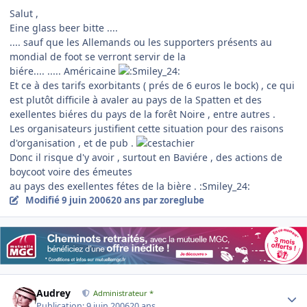
Salut ,
Eine glass beer bitte ....
.... sauf que les Allemands ou les supporters présents au
mondial de foot se verront servir de la
biére.... ..... Américaine
Et ce à des tarifs exorbitants ( prés de 6 euros le bock) , ce qui
est plutôt difficile à avaler au pays de la Spatten et des
exellentes biéres du pays de la forêt Noire , entre autres .
Les organisateurs justifient cette situation pour des raisons
d'organisation , et de pub .
Donc il risque d'y avoir , surtout en Baviére , des actions de
boycoot voire des émeutes
au pays des exellentes fétes de la bière . :Smiley_24:
Modifié
9 juin 2006
20 ans
par zoreglube
Author stats
Audrey
Administrateur *
Publication:
9 juin 2006
20 ans