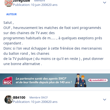
zoreglube
Membre
Publication:
10 juin 2006
20 ans
AUTEUR
Salut ,
OUF , heureusement les matches de foot sont programmés
sur des chaines de TV avec des
programmes habituels de m..... , à quelques exeptions prés
cepandant .
Donc si l'on veut échapper à cette frénésie des mercenaires
du ballon rond , les chaines
de la TV publique ( du moins ce qu'il en reste ) , peut donner
une bonne alternative .
Author stats
BB4100
Membre SNCF
Publication:
10 juin 2006
20 ans