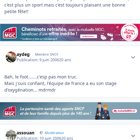
c'est plus un sport mais c'est toujours plaisant une bonne
petite fête!!
Author stats
aydeg
Membre SNCF
Publication:
9 juin 2006
20 ans
Bah, le foot.......c'esp pas mon truc.
Mais j'suis confiant, l'équipe de france a eu son stage
d'oxygénation... mdrmdr
Author stats
assouan
Modérateur
Publication:
10 juin 2006
20 ans