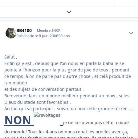
Expand topic overview
Author stats
BB4100
Membre SNCF
Publication:
8 juin 2006
20 ans
Salut ,
Enfin ça y est , depuis que l'on nous en parle la baballe se
pointe à l'horizon pour la plus grande joie de tous , pendant
ce temps là on ne parle pas d'autre chose , et celà produit de
l'animation
et des sujets de conversation partout .
Bienvenue dans un monde meilleur pendant un mois , si les
Dieux du stade sont favorables .
Au fait qui va participer , suivre ou non cette grande récrée ...;
NON
je ne la suivrai pas cette
coupe
du monde! Tous les 4 ans on nous rebat les oreilles avec ça,