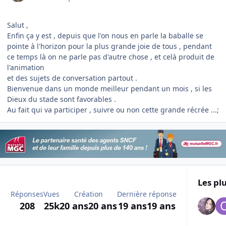
Salut ,
Enfin ça y est , depuis que l'on nous en parle la baballe se
pointe à l'horizon pour la plus grande joie de tous , pendant
ce temps là on ne parle pas d'autre chose , et celà produit de
l'animation
et des sujets de conversation partout .
Bienvenue dans un monde meilleur pendant un mois , si les
Dieux du stade sont favorables .
Au fait qui va participer , suivre ou non cette grande récrée ...;
Les plu
Réponses
Vues
Création
Dernière réponse
208
25k
20 ans
20 ans
19 ans
19 ans