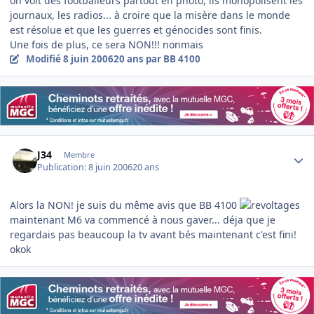
on voit des footballeurs partout en photo, ils monopolisent les
journaux, les radios... à croire que la misère dans le monde
est résolue et que les guerres et génocides sont finis.
Une fois de plus, ce sera NON!!! nonmais
Modifié
8 juin 2006
20 ans
par BB 4100
Author stats
J34
Membre
Publication:
8 juin 2006
20 ans
Alors la NON! je suis du même avis que BB 4100
maintenant M6 va commencé à nous gaver... déja que je
regardais pas beaucoup la tv avant bés maintenant c'est fini!
okok