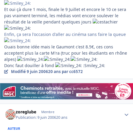
Et oui çà dure 1 mois, finale le 9 Juillet et encore le 10 ce sera
pas vraiment terminé, les médias vont encore soulever le
résultat de la veille pendant quelques jours
Enfin, ça sera l'occasion d'aller au cinéma sans faire la queue
Ouais bonne idée mais le Gaumont c'est 8.5€, ces cons
acceptent plus la carte M'ra (truc pour les étudiants en rhône
alpes)
Donc faut douiller à fond
:Smiley_24:
Modifié
9 juin 2006
20 ans
par cc6572
Author stats
zoreglube
Membre
Publication:
9 juin 2006
20 ans
AUTEUR