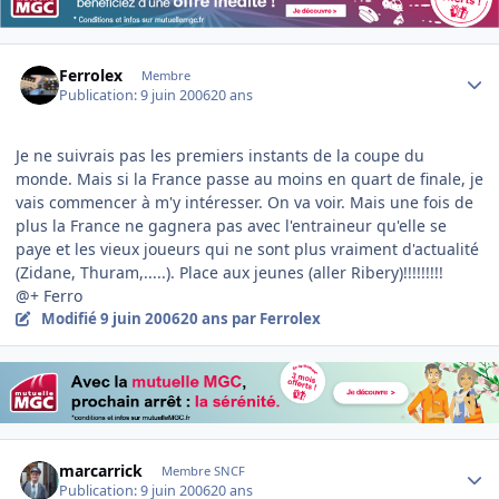
Author stats
Ferrolex
Membre
Publication:
9 juin 2006
20 ans
Je ne suivrais pas les premiers instants de la coupe du
monde. Mais si la France passe au moins en quart de finale, je
vais commencer à m'y intéresser. On va voir. Mais une fois de
plus la France ne gagnera pas avec l'entraineur qu'elle se
paye et les vieux joueurs qui ne sont plus vraiment d'actualité
(Zidane, Thuram,.....). Place aux jeunes (aller Ribery)!!!!!!!!!
@+ Ferro
Modifié
9 juin 2006
20 ans
par Ferrolex
Author stats
marcarrick
Membre SNCF
Publication:
9 juin 2006
20 ans