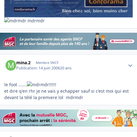
mdrmdr
Author stats
mina.2
Membre SNCF
Publication:
14 juin 2006
20 ans
le foot .......
!!!!!!
et dire q'en rhr je ne vais y echapper sauf si c'est moi qui est
devant la télé la premiere lol
mdrmdr
Author stats