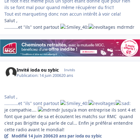
Le foot n'est même plus un sport étant donné que pour rien
ils se font mal pour quand même récupérer du fric!!
Tout est marqueting donc non accun intérêt à voir cela!
Salut ,
...........et "ils" sont partout
mdrmdr
Invité ioda ou sybic
Invités
Publication:
14 juin 2006
20 ans
Salut ,
...........et "ils" sont partout
je compathie....
Jusqu'a mon entreprise ils sont 4 et
font que parler de sa et écoutent les matchs sur RMC
quand
c'est pas Brigitte qui parle de cul... Enfin je préférai entendre
cette radio avant le mondial!
Modifié
14 juin 2006
20 ans
par ioda ou sybic