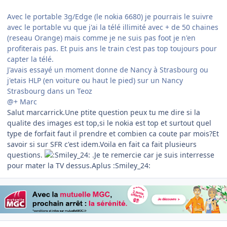
Avec le portable 3g/Edge (le nokia 6680) je pourrais le suivre
avec le portable vu que j'ai la télé illimité avec + de 50 chaines
(reseau Orange) mais comme je ne suis pas foot je n'en
profiterais pas. Et puis ans le train c'est pas top toujours pour
capter la télé.
J'avais essayé un moment donne de Nancy à Strasbourg ou
j'etais HLP (en voiture ou haut le pied) sur un Nancy
Strasbourg dans un Teoz
@+ Marc
Salut marcarrick.Une ptite question peux tu me dire si la
qualite des images est top,si le nokia est top et surtout quel
type de forfait faut il prendre et combien ca coute par mois?Et
savoir si sur SFR c'est idem.Voila en fait ca fait plusieurs
questions.
.Je te remercie car je suis interresse
pour mater la TV dessus.Aplus :Smiley_24:
Author stats