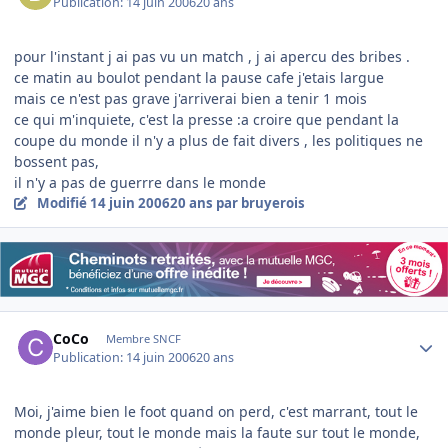
Publication:
14 juin 2006
20 ans
pour l'instant j ai pas vu un match , j ai apercu des bribes .
ce matin au boulot pendant la pause cafe j'etais largue
mais ce n'est pas grave j'arriverai bien a tenir 1 mois
ce qui m'inquiete, c'est la presse :a croire que pendant la
coupe du monde il n'y a plus de fait divers , les politiques ne
bossent pas,
il n'y a pas de guerrre dans le monde
Modifié
14 juin 2006
20 ans
par bruyerois
Author stats
CoCo
Membre SNCF
Publication:
14 juin 2006
20 ans
Moi, j'aime bien le foot quand on perd, c'est marrant, tout le
monde pleur, tout le monde mais la faute sur tout le monde,