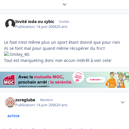
Expand topic overview
Invité ioda ou sybic
Invités
Publication:
14 juin 2006
20 ans
Le foot n'est même plus un sport étant donné que pour rien
ils se font mal pour quand même récupérer du fric!!
Tout est marqueting donc non accun intérêt à voir cela!
Author stats
zoreglube
Membre
Publication:
14 juin 2006
20 ans
AUTEUR