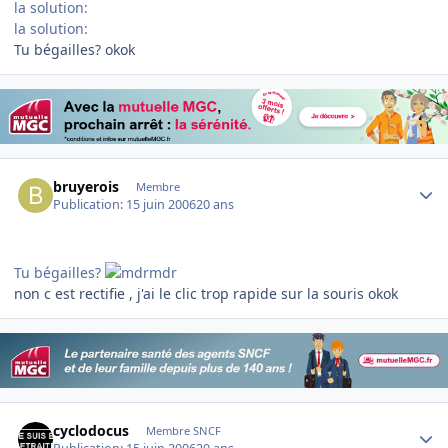
la solution:
la solution:
Tu bégailles? okok
Author stats
bruyerois
Membre
Publication:
15 juin 2006
20 ans
Tu bégailles?
non c est rectifie , j'ai le clic trop rapide sur la souris okok
Author stats
cyclodocus
Membre SNCF