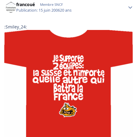
francoué
Membre SNCF
Publication:
15 juin 2006
20 ans
:Smiley_24: