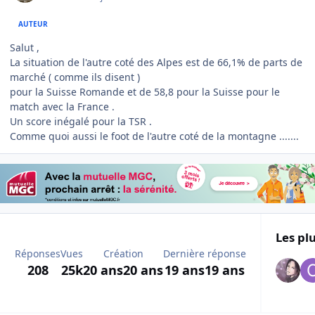
AUTEUR
Salut ,
La situation de l'autre coté des Alpes est de 66,1% de parts de
marché ( comme ils disent )
pour la Suisse Romande et de 58,8 pour la Suisse pour le
match avec la France .
Un score inégalé pour la TSR .
Comme quoi aussi le foot de l'autre coté de la montagne .......
Les plu
Réponses
Vues
Création
Dernière réponse
208
25k
20 ans
20 ans
19 ans
19 ans