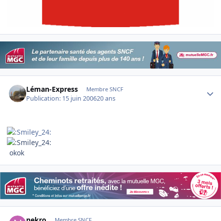
Author stats
Léman-Express
Membre SNCF
Publication:
15 juin 2006
20 ans
okok
Author stats
nekro
Membre SNCF