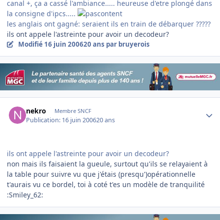
canal +, ça a cassé l'ambiance..... heureuse d'etre plongé dans
la consigne d'ipcs.....
les anglais ont gagné: seraient ils en train de débarquer ?????
ils ont appele l'astreinte pour avoir un decodeur?
Modifié
16 juin 2006
20 ans
par bruyerois
Author stats
nekro
Membre SNCF
Publication:
16 juin 2006
20 ans
ils ont appele l'astreinte pour avoir un decodeur?
non mais ils faisaient la gueule, surtout qu'ils se relayaient à
la table pour suivre vu que j'étais (presqu')opérationnelle
t'aurais vu ce bordel, toi à coté t'es un modèle de tranquilité
:Smiley_62: