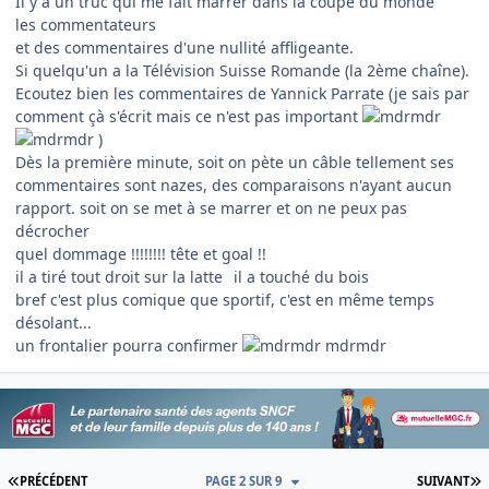
Il y a un truc qui me fait marrer dans la coupe du monde
les commentateurs
et des commentaires d'une nullité affligeante.
Si quelqu'un a la Télévision Suisse Romande (la 2ème chaîne).
Ecoutez bien les commentaires de Yannick Parrate (je sais par
comment çà s'écrit mais ce n'est pas important
)
Dès la première minute, soit on pète un câble tellement ses
commentaires sont nazes, des comparaisons n'ayant aucun
rapport. soit on se met à se marrer et on ne peux pas
décrocher
quel dommage !!!!!!!! tête et goal !!
il a tiré tout droit sur la latte
il a touché du bois
bref c'est plus comique que sportif, c'est en même temps
désolant...
un frontalier pourra confirmer
mdrmdr
PREMIÈRE PAGE
D
PRÉCÉDENT
PAGE 2 SUR 9
SUIVANT