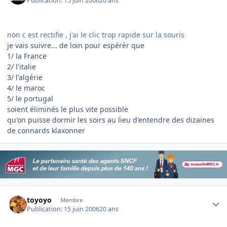
Publication:
15 juin 2006
20 ans
non c est rectifie , j'ai le clic trop rapide sur la souris
je vais suivre... de loin pour espérér que
1/ la France
2/ l'italie
3/ l'algérie
4/ le maroc
5/ le portugal
soient éliminés le plus vite possible
qu'on puisse dormir les soirs au lieu d'entendre des dizaines
de connards klaxonner
Author stats
toyoyo
Membre
Publication:
15 juin 2006
20 ans