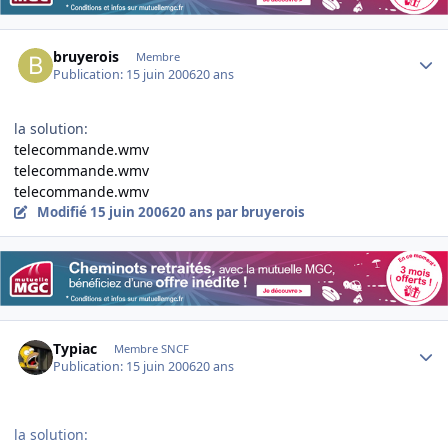
Author stats
bruyerois
Membre
Publication:
15 juin 2006
20 ans
la solution:
telecommande.wmv
telecommande.wmv
telecommande.wmv
Modifié
15 juin 2006
20 ans
par bruyerois
Author stats
Typiac
Membre SNCF
Publication:
15 juin 2006
20 ans
la solution: