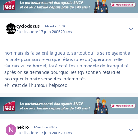
Author stats
cyclodocus
Membre SNCF
Publication:
17 juin 2006
20 ans
non mais ils faisaient la gueule, surtout qu'ils se relayaient à
la table pour suivre vu que j'étais (presqu')opérationnelle
t'aurais vu ce bordel, toi à coté t'es un modèle de tranquilité
après on se demande pourquoi les tgv sont en retard et
pourquoi la boite verse des indemnités....
eh, c'est de l'humour helpsoso
Author stats
nekro
Membre SNCF
Publication:
17 juin 2006
20 ans