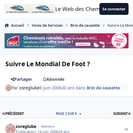
Aller au contenu
Le Web des Cheminots
Se connecter
Accueil
Voies de Services
Brin de causette
Suivre Le Mon
Suivre Le Mondial De Foot ?
Partager
Abonnés
Par
zoreglube
8 juin 2006
20 ans
dans
Brin de causette
PREMIÈRE PAGE
D
PRÉCÉDENT
PAGE 2 SUR 9
SUIVANT
Author stats
zoreglube
Membre
Publication:
14 juin 2006
20 ans