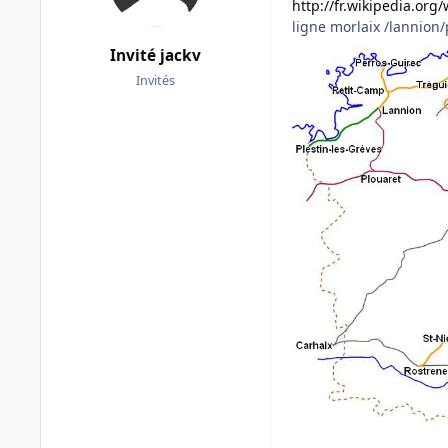
http://fr.wikipedia.o
ligne morlaix /lannion/
Invité jackv
Invités