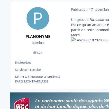
Publication:
17 novembre
Un groupe
Facebook
au
Est-ce qu'un amateur éc
partir de cette locomot
Merci.
PLANONYME
Membre
3,2k
messages
Entreprise:
-
Service:
En retraite
Métier & Lieu:
toute la carrière à
PARIS MONTPARNASSE