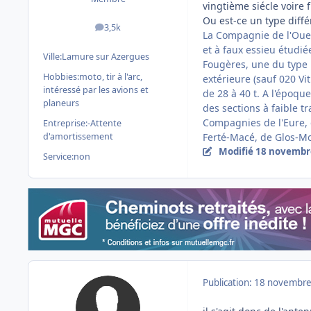
vingtième siécle voire 
Ou est-ce un type diffé
3,5k
messages
La Compagnie de l'Oue
et à faux essieu étudié
Ville:
Lamure sur Azergues
Fougères, une du type 1
Hobbies:
moto, tir à l'arc,
extérieure (sauf 020 Vi
intéressé par les avions et
de 28 à 40 t. A l'époqu
planeurs
des sections à faible 
Compagnies de l'Eure, 
Entreprise:
-Attente
d'amortissement
Ferté-Macé, de Glos-Mo
Modifié
18 novembr
Service:
non
Publication:
18 novembre