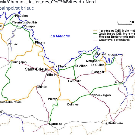
rg/wiki/Chemins_de_fer_des_C%C3%B4tes-du-Nord
painpol/st brieuc