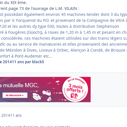
fin du XIX ème.
rent page 73 de l'ouvrage de L.M. VILAIN :
st possédait également environ 45 machines-tender dont 3 du typ
es par V. Forquenot du P.O. et provenant de la Compagnie de Vitré 
20 et les autres dy type 030, toutes à distribution Stephenson
tré à Fougères (Gooch)), à roues de 1,20 m à 1,45 m et pesant en c
e considérée, ces machines étaient utilisées sur des trains légers s
trafic ou au service de manœuvres et elles provenaient des ancienn
de Mézidon à Dives, Lisieux à Orbec, Alençon à Condé, de Briouze 
nfort à Pont-Audemer etc...
e 2014
11 ans
par black5
 2014
11 ans