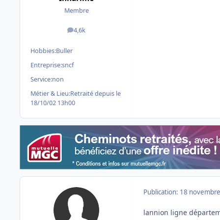
Membre
4,6k
messages
Hobbies:
Buller
Entreprise:
sncf
Service:
non
Métier & Lieu:
Retraité depuis le
18/10/02 13h00
Publication:
18 novembre
lannion ligne départem