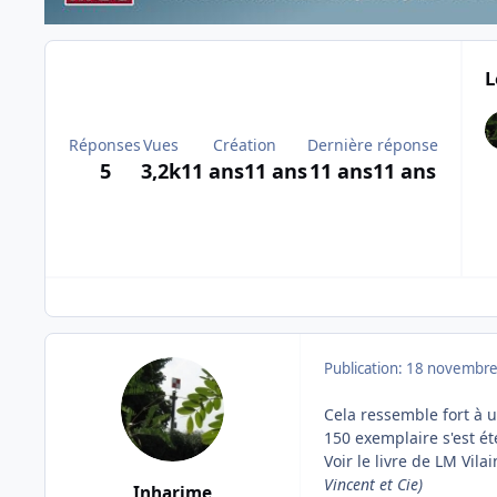
L
Réponses
Vues
Création
Dernière réponse
5
3,2k
11 ans
11 ans
11 ans
11 ans
Publication:
18 novembre
Cela ressemble fort à u
150 exemplaire s'est é
Voir le livre de LM Vila
Vincent et Cie)
Inharime