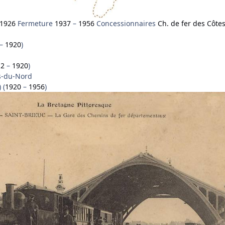
1926
Fermeture
1937
–
1956
Concessionnaires
Ch. de fer des Côte
–
1920
)
12
–
1920
)
s-du-Nord
 (
1920
–
1956
)