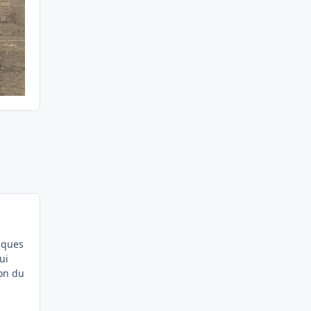
elques
ui
ion du