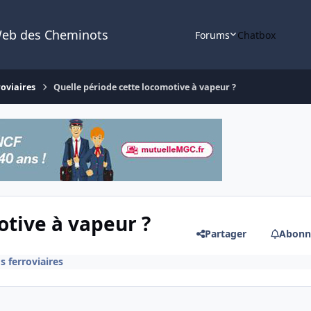
Web des Cheminots
Forums
Chatbox
roviaires
Quelle période cette locomotive à vapeur ?
otive à vapeur ?
Partager
Abonn
s ferroviaires