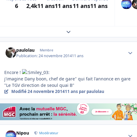
6
2,4k
11 ans
11 ans
11 ans
11 ans
Expand topic overview
Author stats
paulolau
Membre
Publication:
24 novembre 2014
11 ans
Encore !
j'imagine Dany boon, chef de gare" qui fait l'annonce en gare
"Le TGV direction de seoul quai B"
Modifié
24 novembre 2014
11 ans
par paulolau
Author stats
Nipou
Modérateur