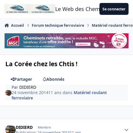
Aller au contenu
Le Web des Cheminots
Se connecter
Accueil
Forum technique ferroviaire
Matériel roulant ferro
La Corée chez les Chtis !
Partager
Abonnés
Par
DIDIERD
24 novembre 2014
11 ans
dans
Matériel roulant
ferroviaire
Author stats
DIDIERD
Membre
Publication:
24 novembre 2014
11 ans