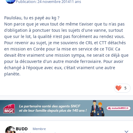
Publication:
24 novembre 2014
11 ans
Paulolau, tu es payé au kg ?
Non parce que je veux tout de même t'aviser que tu n'as pas
d'obligation à ponctuer tous les sujets d'une vanne, surtout
que sur le lot, la qualité n'est pas forcément au rendez vous.
Pour revenir au sujet, je me souviens de CRL et CTT détachés
en mission en Corée pour la mise en service de ce TGV. Ca
devait être vraiment une mission sympa, ne serait ce déjà que
pour la découverte d'un autre monde ferroviaire. Pour avoir
échangé à l'époque avec eux, c'était vraiment une autre
planète.
5
Author stats
BUDD
Membre