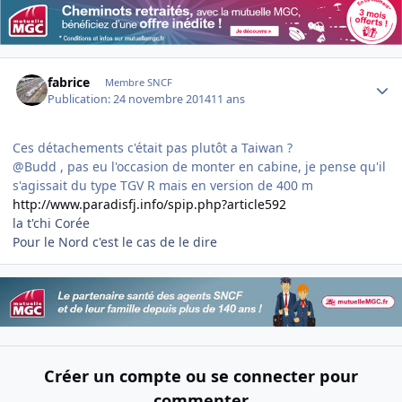
Author stats
fabrice
Membre SNCF
Publication:
24 novembre 2014
11 ans
Ces détachements c'était pas plutôt a Taiwan ?
@Budd , pas eu l'occasion de monter en cabine, je pense qu'il
s'agissait du type TGV R mais en version de 400 m
http://www.paradisfj.info/spip.php?article592
la t'chi Corée
Pour le Nord c'est le cas de le dire
Créer un compte ou se connecter pour
commenter