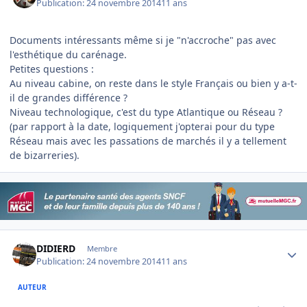
Publication:
24 novembre 2014
11 ans
Documents intéressants même si je "n'accroche" pas avec
l'esthétique du carénage.
Petites questions :
Au niveau cabine, on reste dans le style Français ou bien y a-t-
il de grandes différence ?
Niveau technologique, c'est du type Atlantique ou Réseau ?
(par rapport à la date, logiquement j'opterai pour du type
Réseau mais avec les passations de marchés il y a tellement
de bizarreries).
Author stats
DIDIERD
Membre
Publication:
24 novembre 2014
11 ans
AUTEUR