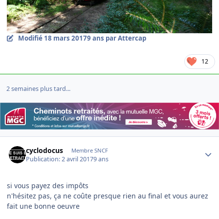
Modifié
18 mars 2017
9 ans
par Attercap
12
2 semaines plus tard...
Author stats
cyclodocus
Membre SNCF
Publication:
2 avril 2017
9 ans
si vous payez des impôts
n'hésitez pas, ça ne coûte presque rien au final et vous aurez
fait une bonne oeuvre