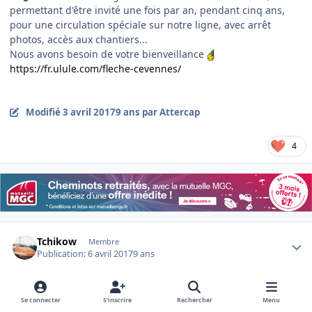
permettant d'être invité une fois par an, pendant cinq ans,
pour une circulation spéciale sur notre ligne, avec arrêt
photos, accès aux chantiers...
Nous avons besoin de votre bienveillance
https://fr.ulule.com/fleche-cevennes/
Modifié
3 avril 2017
9 ans
par Attercap
4
Author stats
Tchikow
Membre
Publication:
6 avril 2017
9 ans
Je vous souhaite bon courage! Et j'espère que vous réussirez à
Se connecter
S’inscrire
Rechercher
Menu
réunir la somme demandée!