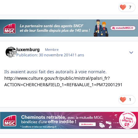
7
Author stats
luxemburg
Membre
Publication:
30 novembre 2014
11 ans
Ils avaient aussi fait des autorails à voie normale.
http://www.culture.gouv.fr/public/mistral/palsri_fr?
ACTION=CHERCHER&FIELD_1=REF&VALUE_1=PM72001291
1
Author stats