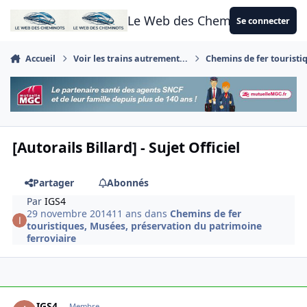
Aller au contenu
Le Web des Cheminots
Se connecter
Accueil
Voir les trains autrement...
Chemins de fer touristi
[Autorails Billard] - Sujet Officiel
Partager
Abonnés
Par
IGS4
29 novembre 2014
11 ans
dans
Chemins de fer
touristiques, Musées, préservation du patrimoine
ferroviaire
Author stats
IGS4
Membre