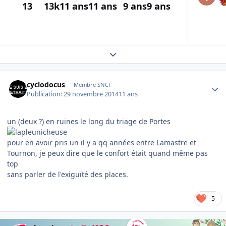
13
13k
11 ans
11 ans
9 ans
9 ans
Expand topic overview
Author stats
cyclodocus
Membre SNCF
Publication:
29 novembre 2014
11 ans
un (deux ?) en ruines le long du triage de Portes
pour en avoir pris un il y a qq années entre Lamastre et
Tournon, je peux dire que le confort était quand même pas
top
sans parler de l'exiguïté des places.
5