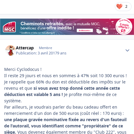
2
Author stats
Attercap
Membre
Publication:
3 avril 2017
9 ans
Merci Cyclodocus !
Il reste 29 jours et nous en sommes à 47% soit 10 300 euros !
Je rappelle que 66% du don est déductible des impôts sur le
revenu et que
si vous avez trop donné cette année cette
déduction est valable 5 ans !
Je profite moi-même de ce
système.
Par ailleurs, je voudrais parler du beau cadeau offert en
remerciement d'un don de 500 euros (coût réel : 170 euro) :
une plaque gravée nominative fixée au revers d'un fauteuil
de l'autorail, vous identifiant comme "propriétaire" de ce
siège.
Vous devenez également membre du "Club 222", vous