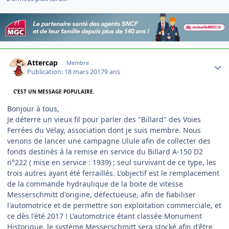
Author stats
Attercap
Membre
Publication:
18 mars 2017
9 ans
C’EST UN MESSAGE POPULAIRE.
Bonjour à tous,
Je déterre un vieux fil pour parler des "Billard" des Voies
Ferrées du Velay, association dont je suis membre. Nous
venons de lancer une campagne Ulule afin de collecter des
fonds destinés à la remise en service du Billard A-150 D2
n°222 ( mise en service : 1939) ; seul survivant de ce type, les
trois autres ayant été ferraillés. L'objectif est le remplacement
de la commande hydraulique de la boite de vitesse
Messerschmitt d'origine, défectueuse, afin de fiabiliser
l'automotrice et de permettre son exploitation commerciale, et
ce dès l'été 2017 ! L'automotrice étant classée Monument
Historique, le système Messerschmitt sera stocké afin d'être