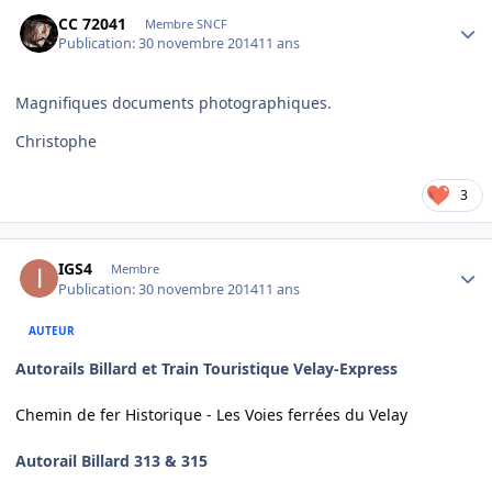
Author stats
CC 72041
Membre SNCF
Publication:
30 novembre 2014
11 ans
Magnifiques documents photographiques.
Christophe
3
Author stats
IGS4
Membre
Publication:
30 novembre 2014
11 ans
AUTEUR
Autorails Billard et Train Touristique Velay-Express
Chemin de fer Historique - Les Voies ferrées du Velay
Autorail Billard 313 & 315