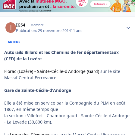
Author stats
IGS4
Membre
Publication:
29 novembre 2014
11 ans
AUTEUR
Autorails Billard et les Chemins de fer départementaux
(CFD) de la Lozère
Florac (Lozère) - Sainte-Cécile-d'Andorge (Gard)
sur le site
Massif Central Ferroviaire.
Gare de Sainte-Cécile-d'Andorge
Elle a été mise en service par la Compagnie du PLM en août
1867, en même temps que
la section : Villefort - Chamborigaud - Sainte-Cécile-d'Andorge
- La Levade (30,800 km).
La
Ligne des Cévennes
sur le site Massif Central Ferroviaire.