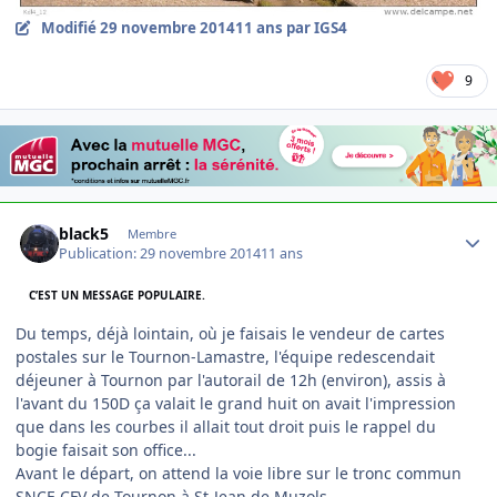
Modifié
29 novembre 2014
11 ans
par IGS4
9
Author stats
black5
Membre
Publication:
29 novembre 2014
11 ans
C’EST UN MESSAGE POPULAIRE.
Du temps, déjà lointain, où je faisais le vendeur de cartes
postales sur le Tournon-Lamastre, l'équipe redescendait
déjeuner à Tournon par l'autorail de 12h (environ), assis à
l'avant du 150D ça valait le grand huit on avait l'impression
que dans les courbes il allait tout droit puis le rappel du
bogie faisait son office...
Avant le départ, on attend la voie libre sur le tronc commun
SNCF-CFV de Tournon à St-Jean de Muzols