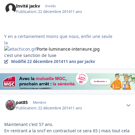
Invité jackv
Invités
Publication:
22 décembre 2014
11 ans
Y en a certainement moins que nous, enfin une seule
la
Porte-luminance-interieure.jpg
c'est une sanction de luxe
Modifié
22 décembre 2014
11 ans
par jackv
Author stats
pat85
Membre
Publication:
22 décembre 2014
11 ans
Maintenant c'est 57 ans.
En rentrant a la sncf en contractuel ce sera 65 ( mais tout cela