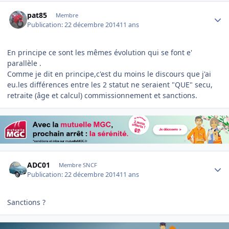
Author stats
pat85
Membre
Publication:
22 décembre 2014
11 ans
En principe ce sont les mêmes évolution qui se font e'
parallèle .
Comme je dit en principe,c'est du moins le discours que j'ai
eu.les différences entre les 2 statut ne seraient "QUE" secu,
retraite (âge et calcul) commissionnement et sanctions.
Author stats
ADC01
Membre SNCF
Publication:
22 décembre 2014
11 ans
Sanctions ?