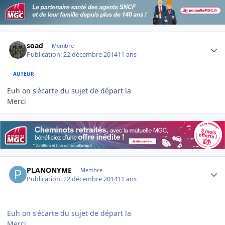
Author stats
soad
Membre
Publication:
22 décembre 2014
11 ans
AUTEUR
Euh on s'écarte du sujet de départ la
Merci
Author stats
PLANONYME
Membre
Publication:
22 décembre 2014
11 ans
Euh on s'écarte du sujet de départ la
Merci