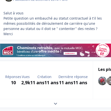
Salut à vous
Petite question un embauché au statut contractuel à t'il les
mêmes possibilités de déroulement de carrière qu'une
personne au statut ou il doit se " contenter" des restes ?
Merci
Les pl
Réponses
Vues
Création
Dernière réponse
10
2,9k
11 ans
11 ans
11 ans
11 ans
Expand topic overview