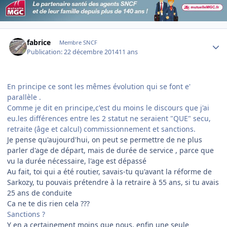
Author stats
fabrice
Membre SNCF
Publication:
22 décembre 2014
11 ans
En principe ce sont les mêmes évolution qui se font e'
parallèle .
Comme je dit en principe,c'est du moins le discours que j'ai
eu.les différences entre les 2 statut ne seraient "QUE" secu,
retraite (âge et calcul) commissionnement et sanctions.
Je pense qu'aujourd'hui, on peut se permettre de ne plus
parler d'age de départ, mais de durée de service , parce que
vu la durée nécessaire, l'age est dépassé
Au fait, toi qui a été routier, savais-tu qu'avant la réforme de
Sarkozy, tu pouvais prétendre à la retraire à 55 ans, si tu avais
25 ans de conduite
Ca ne te dis rien cela ???
Sanctions ?
Y en a certainement moins que nous, enfin une seule