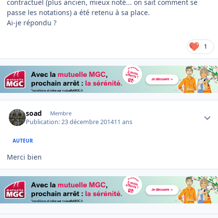
contractuel (plus ancien, mieux noté... on sait comment se
passe les notations) a été retenu à sa place.
Ai-je répondu ?
1
Author stats
soad
Membre
Publication:
23 décembre 2014
11 ans
AUTEUR
Merci bien