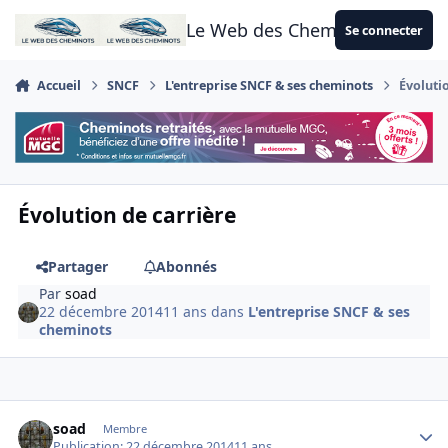
Aller au contenu
Le Web des Cheminots
Se connecter
Accueil
SNCF
L'entreprise SNCF & ses cheminots
Évoluti
Évolution de carrière
Partager
Abonnés
Par
soad
22 décembre 2014
11 ans
dans
L'entreprise SNCF & ses
cheminots
Author stats
soad
Membre
Publication:
22 décembre 2014
11 ans