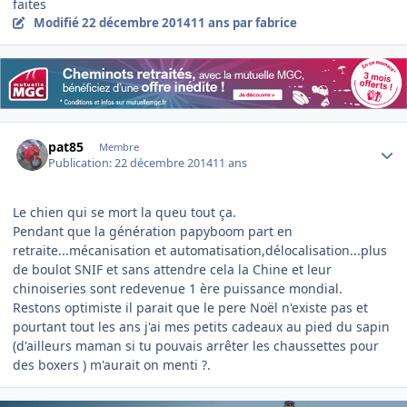
faites
Modifié
22 décembre 2014
11 ans
par fabrice
Author stats
pat85
Membre
Publication:
22 décembre 2014
11 ans
Le chien qui se mort la queu tout ça.
Pendant que la génération papyboom part en
retraite...mécanisation et automatisation,délocalisation...plus
de boulot SNIF et sans attendre cela la Chine et leur
chinoiseries sont redevenue 1 ère puissance mondial.
Restons optimiste il parait que le pere Noël n'existe pas et
pourtant tout les ans j'ai mes petits cadeaux au pied du sapin
(d'ailleurs maman si tu pouvais arrêter les chaussettes pour
des boxers ) m'aurait on menti ?.