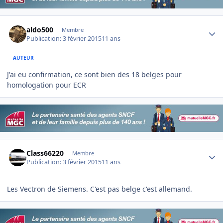
Author stats
aldo500
Membre
Publication:
3 février 2015
11 ans
AUTEUR
J'ai eu confirmation, ce sont bien des 18 belges pour
homologation pour ECR
Author stats
Class66220
Membre
Publication:
3 février 2015
11 ans
Les Vectron de Siemens. C'est pas belge c'est allemand.