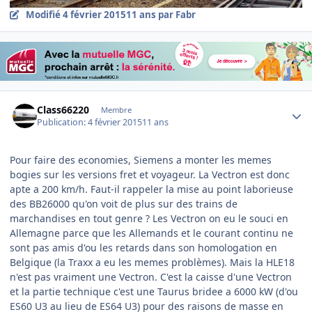
Modifié
4 février 2015
11 ans
par Fabr
Author stats
Class66220
Membre
Publication:
4 février 2015
11 ans
Pour faire des economies, Siemens a monter les memes
bogies sur les versions fret et voyageur. La Vectron est donc
apte a 200 km/h. Faut-il rappeler la mise au point laborieuse
des BB26000 qu'on voit de plus sur des trains de
marchandises en tout genre ? Les Vectron on eu le souci en
Allemagne parce que les Allemands et le courant continu ne
sont pas amis d'ou les retards dans son homologation en
Belgique (la Traxx a eu les memes problèmes). Mais la HLE18
n'est pas vraiment une Vectron. C'est la caisse d'une Vectron
et la partie technique c'est une Taurus bridee a 6000 kW (d'ou
ES60 U3 au lieu de ES64 U3) pour des raisons de masse en