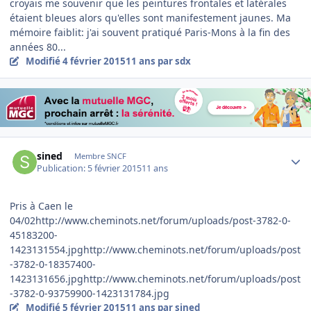
croyais me souvenir que les peintures frontales et latérales
étaient bleues alors qu'elles sont manifestement jaunes. Ma
mémoire faiblit: j'ai souvent pratiqué Paris-Mons à la fin des
années 80...
Modifié
4 février 2015
11 ans
par sdx
Author stats
sined
Membre SNCF
Publication:
5 février 2015
11 ans
Pris à Caen le
04/02http://www.cheminots.net/forum/uploads/post-3782-0-
45183200-
1423131554.jpghttp://www.cheminots.net/forum/uploads/post
-3782-0-18357400-
1423131656.jpghttp://www.cheminots.net/forum/uploads/post
-3782-0-93759900-1423131784.jpg
Modifié
5 février 2015
11 ans
par sined