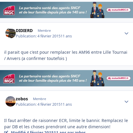
Author stats
DIDIERD
Membre
Publication:
4 février 2015
11 ans
il parait que c'est pour remplacer les AM96 entre Lille Tournai
/ Anvers (a confirmer toutefois )
Author stats
zobos
Membre
Publication:
4 février 2015
11 ans
Il faut arrêter de raisonner ECR, limite le bannir. Remplacez le
par DB et les choses prendront une autre dimension!
Modifié
4 février 2015
11 ans
par zobos