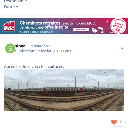
l'esthetisme...
Fabrice
Author stats
sined
Membre SNCF
Publication:
12 février 2015
11 ans
Après les locs voici les voitures...
1