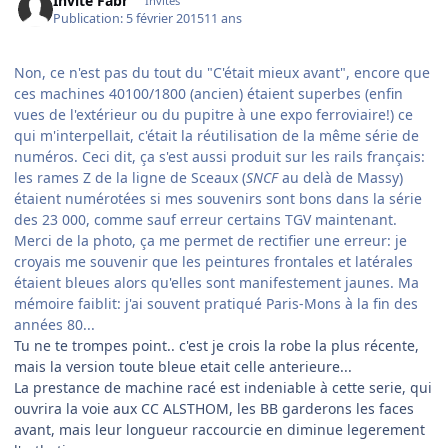
Invité Fabr
Invités
Publication:
5 février 2015
11 ans
Non, ce n'est pas du tout du "C'était mieux avant", encore que
ces machines 40100/1800 (ancien) étaient superbes (enfin
vues de l'extérieur ou du pupitre à une expo ferroviaire!) ce
qui m'interpellait, c'était la réutilisation de la même série de
numéros. Ceci dit, ça s'est aussi produit sur les rails français:
les rames Z de la ligne de Sceaux (
SNCF
au delà de Massy)
étaient numérotées si mes souvenirs sont bons dans la série
des 23 000, comme sauf erreur certains TGV maintenant.
Merci de la photo, ça me permet de rectifier une erreur: je
croyais me souvenir que les peintures frontales et latérales
étaient bleues alors qu'elles sont manifestement jaunes. Ma
mémoire faiblit: j'ai souvent pratiqué Paris-Mons à la fin des
années 80...
Tu ne te trompes point.. c'est je crois la robe la plus récente,
mais la version toute bleue etait celle anterieure...
La prestance de machine racé est indeniable à cette serie, qui
ouvrira la voie aux CC ALSTHOM, les BB garderons les faces
avant, mais leur longueur raccourcie en diminue legerement