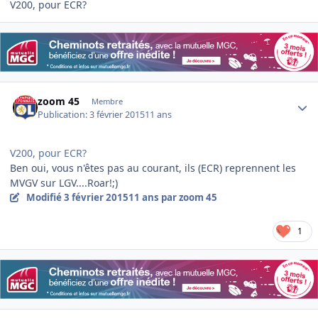
V200, pour ECR?
Author stats
zoom 45
Membre
Publication:
3 février 2015
11 ans
V200, pour ECR?
Ben oui, vous n'êtes pas au courant, ils (ECR) reprennent les
MVGV sur LGV....Roar!;)
Modifié
3 février 2015
11 ans
par zoom 45
1
Author stats