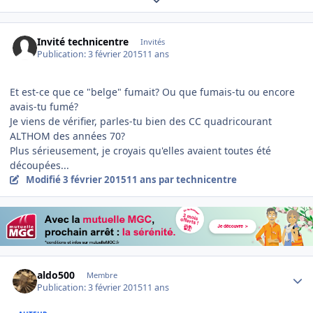
Invité technicentre
Invités
Publication:
3 février 2015
11 ans
Et est-ce que ce "belge" fumait? Ou que fumais-tu ou encore
avais-tu fumé?
Je viens de vérifier, parles-tu bien des CC quadricourant
ALTHOM des années 70?
Plus sérieusement, je croyais qu'elles avaient toutes été
découpées...
Modifié
3 février 2015
11 ans
par technicentre
Author stats
aldo500
Membre
Publication:
3 février 2015
11 ans