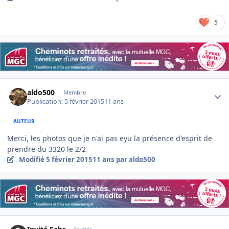
5
Author stats
aldo500
Membre
Publication:
5 février 2015
11 ans
AUTEUR
Merci, les photos que je n'ai pas eyu la présence d'esprit de
prendre du 3320 le 2/2
Modifié
5 février 2015
11 ans
par aldo500