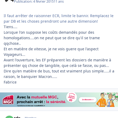
Publication:
4 février 2015
11 ans
Il faut arrêter de raisonner ECR, limite le bannir. Remplacez le
par DB et les choses prendront une autre dimension!
Tiens....
Lorsque l'on suppose les coûts demandés pour des
homologations....on ne peut que se dire qu'il se trame
qqchose..
Et en matière de vitesse, je ne vois guere que l'aspect
Voyageurs...
Avant l'ouverture, les EF préparent les dossiers de manière à
présenter qq chose de tangible, que celà se fasse, ou pas...
Dire qu'en matière de bus, tout est vraiment plus simple.....il a
raison, le banquier Macron.....
Fabrice
Author stats
sdx
Membre