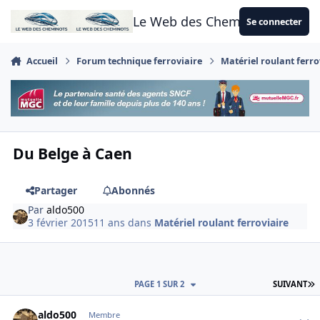
Aller au contenu
Le Web des Cheminots
Se connecter
Accueil
Forum technique ferroviaire
Matériel roulant ferro
Du Belge à Caen
Partager
Abonnés
Par
aldo500
3 février 2015
11 ans
dans
Matériel roulant ferroviaire
D
PAGE 1 SUR 2
SUIVANT
Author stats
aldo500
Membre