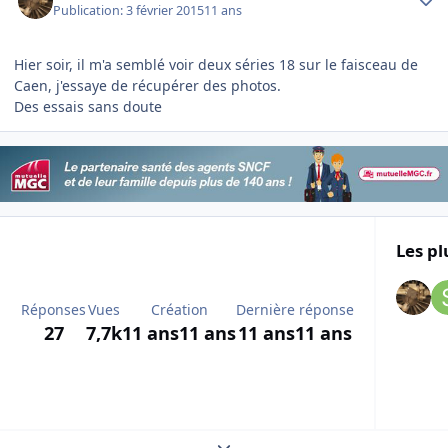
Publication:
3 février 2015
11 ans
Hier soir, il m'a semblé voir deux séries 18 sur le faisceau de
Caen, j'essaye de récupérer des photos.
Des essais sans doute
Les pl
Réponses
Vues
Création
Dernière réponse
27
7,7k
11 ans
11 ans
11 ans
11 ans
Expand topic overview