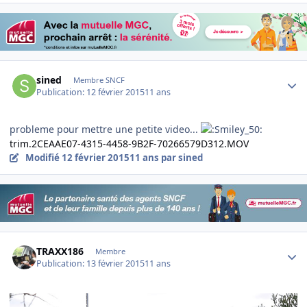
Author stats
sined
Membre SNCF
Publication:
12 février 2015
11 ans
probleme pour mettre une petite video...
trim.2CEAAE07-4315-4458-9B2F-70266579D312.MOV
Modifié
12 février 2015
11 ans
par sined
Author stats
TRAXX186
Membre
Publication:
13 février 2015
11 ans