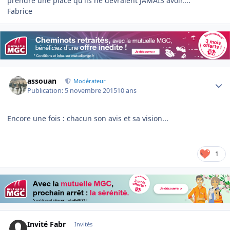
prendre une place qu'ils ne devraient JAMAIS avoir....
Fabrice
Author stats
assouan
Modérateur
Publication:
5 novembre 2015
10 ans
Encore une fois : chacun son avis et sa vision...
1
Invité Fabr
Invités