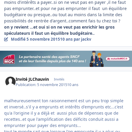
moins d’intérêts a payer..si on ne veut pas en payer ,il ne faut
pas emprunter..et pour ne pas emprunter il faut un équilibre
budgétaire ou presque..ou tout au moins dans la limite des
possibilités de rentrée d'argent..comment fais tu chez toi ?
on y revient ...et oui si on ne veut pas enrichir les gros
spéculateurs il faut un équilibre budgétaire..
Modifié
5 novembre 2015
10 ans
par jackv
Invité JLChauvin
Invités
Publication:
5 novembre 2015
10 ans
malheureusement ton raisonnement est un peu trop simple
et inversé..s'il y a emprunts et intérêts d'emprunts etc...c'est
qu'a l'origine il y a déjà et aussi plus de dépenses que de
recettes..et que l'amplification des déficits conduit aussi a
emprunter pour payer des emprunts...
tout le monde sait que lorsque l'on emprunte il y a plus ou