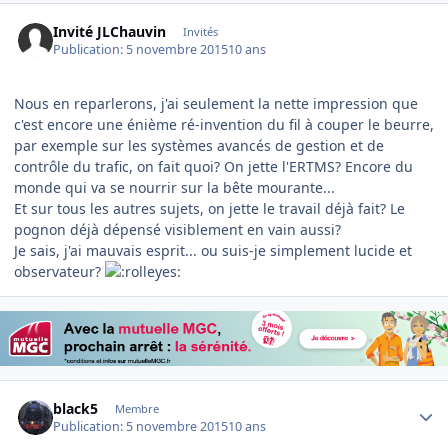
Invité JLChauvin
Invités
Publication:
5 novembre 2015
10 ans
Nous en reparlerons, j'ai seulement la nette impression que
c'est encore une énième ré-invention du fil à couper le beurre,
par exemple sur les systèmes avancés de gestion et de
contrôle du trafic, on fait quoi? On jette l'ERTMS? Encore du
monde qui va se nourrir sur la bête mourante...
Et sur tous les autres sujets, on jette le travail déjà fait? Le
pognon déjà dépensé visiblement en vain aussi?
Je sais, j'ai mauvais esprit... ou suis-je simplement lucide et
observateur?
Author stats
black5
Membre
Publication:
5 novembre 2015
10 ans