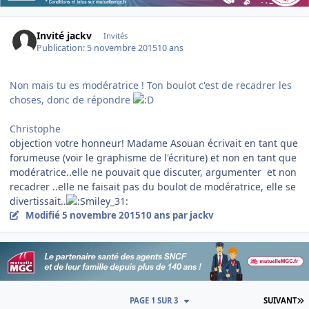
Invité jackv
Invités
Publication:
5 novembre 2015
10 ans
Non mais tu es modératrice ! Ton boulot c'est de recadrer les
choses, donc de répondre
Christophe
objection votre honneur! Madame Asouan écrivait en tant que
forumeuse (voir le graphisme de l'écriture) et non en tant que
modératrice..elle ne pouvait que discuter, argumenter et non
recadrer ..
elle ne faisait pas du boulot de modératrice, elle se
divertissait..
Modifié
5 novembre 2015
10 ans
par jackv
D
PAGE 1 SUR 3
SUIVANT