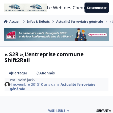
Aller au contenu
Le Web des Cheminots
Se connecter
Accueil
Infos & Débats
Actualité ferroviaire générale
« 
« S2R »,L’entreprise commune
Shift2Rail
Partager
Abonnés
Par
Invité jackv
4 novembre 2015
10 ans
dans
Actualité ferroviaire
générale
D
PAGE 1 SUR 3
SUIVANT