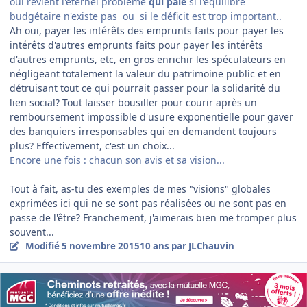
oui revient l'éternel problème
qui paie
si l'équilibre
budgétaire n'existe pas ou si le déficit est trop important..
Ah oui, payer les intérêts des emprunts faits pour payer les
intérêts d'autres emprunts faits pour payer les intérêts
d'autres emprunts, etc, en gros enrichir les spéculateurs en
négligeant totalement la valeur du patrimoine public et en
détruisant tout ce qui pourrait passer pour la solidarité du
lien social? Tout laisser bousiller pour courir après un
remboursement impossible d'usure exponentielle pour gaver
des banquiers irresponsables qui en demandent toujours
plus? Effectivement, c'est un choix...
Encore une fois : chacun son avis et sa vision...
Tout à fait, as-tu des exemples de mes "visions" globales
exprimées ici qui ne se sont pas réalisées ou ne sont pas en
passe de l'être? Franchement, j'aimerais bien me tromper plus
souvent...
Modifié
5 novembre 2015
10 ans
par JLChauvin