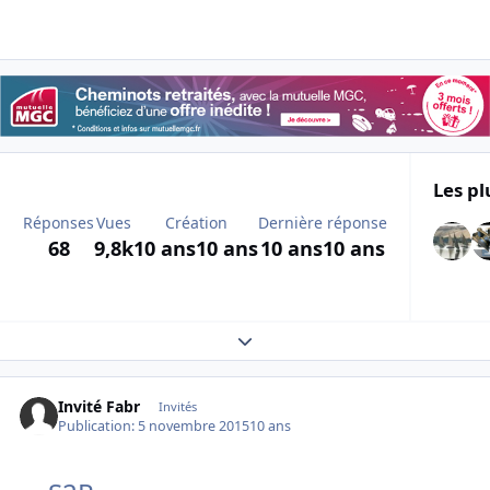
Les pl
Réponses
Vues
Création
Dernière réponse
68
9,8k
10 ans
10 ans
10 ans
10 ans
Expand topic overview
Invité Fabr
Invités
Publication:
5 novembre 2015
10 ans