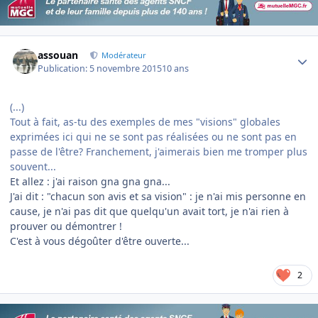
Author stats
assouan
Modérateur
Publication:
5 novembre 2015
10 ans
(...)
Tout à fait, as-tu des exemples de mes "visions" globales
exprimées ici qui ne se sont pas réalisées ou ne sont pas en
passe de l'être? Franchement, j'aimerais bien me tromper plus
souvent...
Et allez : j'ai raison gna gna gna...
J'ai dit : "chacun son avis et sa vision" : je n'ai mis personne en
cause, je n'ai pas dit que quelqu'un avait tort, je n'ai rien à
prouver ou démontrer !
C'est à vous dégoûter d'être ouverte...
2