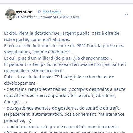
Author stats
assouan
Modérateur
Publication:
5 novembre 2015
10 ans
Et d'où vient la dotation? De l'argent public, c'est à dire de
notre poche, comme d'habitude...
Et où va-t-elle finir dans le cadre du PPP? Dans la poche des
spéculateurs, comme d'habitude...
Et oui, plus d'un milliard (de plus...) la chansonnette...
Et pendant ce temps là, le réseau ferroviaire français part en
quenouille à rythme accéléré...
Euh.... tu as lu le dossier ??? Il s'agit de recherche et de
développement :
- des trains rentables et fiables, y compris des trains à haute
capacité et des trains à grande vitesse (bruit, vibrations,
énergie, ...)
- des systèmes avancés de gestion et de contrôle du trafic
(espacement, automatisation, positionnement, maintenance
prédictive, ...)
- une infrastructure à grande capacité économiquement
efficiente et fiable (maintenance, nouveaux appareils de voie,