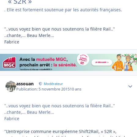
« S2R »
. Elle est fortement soutenue par les autorités françaises.
"..vous voyez bien que nous soutenons la filière Rail.."
..chante,... Beau Merle...
Fabrice
Author stats
assouan
Modérateur
Publication:
5 novembre 2015
10 ans
"..vous voyez bien que nous soutenons la filière Rail.."
..chante,... Beau Merle...
Fabrice
"L’entreprise commune européenne Shift2Rail, « S2R »,