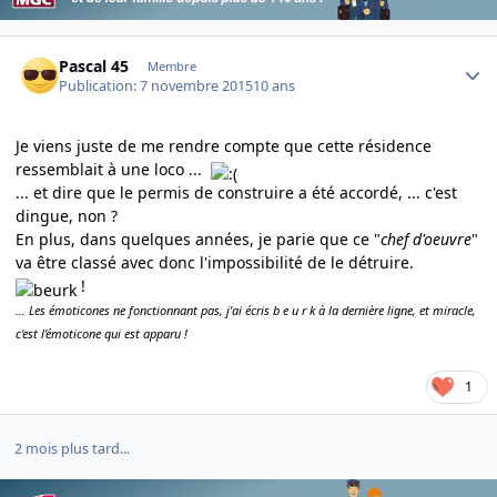
Author stats
Pascal 45
Membre
Publication:
7 novembre 2015
10 ans
Je viens juste de me rendre compte que cette résidence
ressemblait à une loco ...
... et dire que le permis de construire a été accordé, ... c'est
dingue, non ?
En plus, dans quelques années, je parie que ce "
chef d'oeuvre
"
va être classé avec donc l'impossibilité de le détruire.
!
... Les émoticones ne fonctionnant pas, j'ai écris b e u r k à la dernière ligne, et miracle,
c'est l'émoticone qui est apparu !
1
2 mois plus tard...