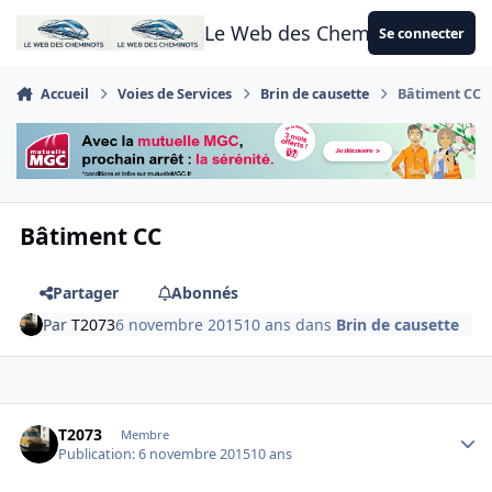
Aller au contenu
Le Web des Cheminots
Se connecter
Accueil
Voies de Services
Brin de causette
Bâtiment CC
Bâtiment CC
Partager
Abonnés
Par
T2073
6 novembre 2015
10 ans
dans
Brin de causette
Author stats
T2073
Membre
Publication:
6 novembre 2015
10 ans