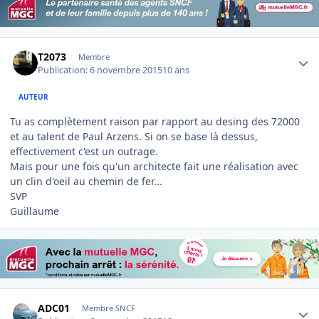
Author stats
T2073
Membre
Publication:
6 novembre 2015
10 ans
AUTEUR
Tu as complètement raison par rapport au desing des 72000
et au talent de Paul Arzens. Si on se base là dessus,
effectivement c'est un outrage.
Mais pour une fois qu'un architecte fait une réalisation avec
un clin d'oeil au chemin de fer...
SVP
Guillaume
Author stats
ADC01
Membre SNCF