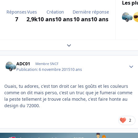
Les pl
Réponses
Vues
Création
Dernière réponse
7
2,9k
10 ans
10 ans
10 ans
10 ans
Expand topic overview
Author stats
ADC01
Membre SNCF
Publication:
6 novembre 2015
10 ans
Ouais, tu adores, c'est ton droit car les goûts et les couleurs
comme on dit mais perso, c'est un truc que je fumerai comme
la peste tellement je trouve cela moche, c'est faire honte au
design du 72000.
2