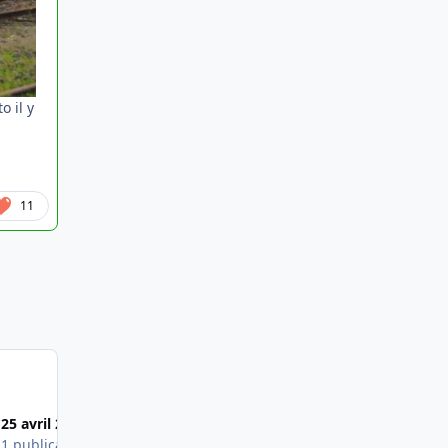
o il y
11
Most Popular Posts
25 avril 2017
18 nov. 2015
s
1 publication
1 publication