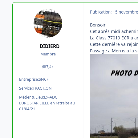
Publication:
15 novembre
Bonsoir
Cet aprés midi achemin
La Class 77019 ECR a 
Cette derniére va rejo
DIDIERD
Passage a Merris a la 
Membre
7,4k
messages
Entreprise:
SNCF
Service:
TRACTION
Métier & Lieu:
Ex-ADC
EUROSTAR LILLE en retraite au
01/04/21