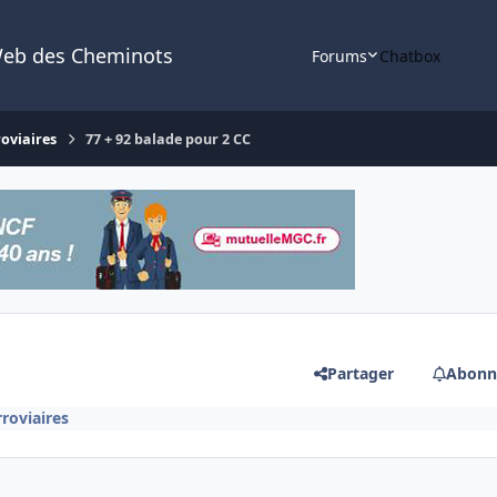
Web des Cheminots
Forums
Chatbox
roviaires
77 + 92 balade pour 2 CC
Partager
Abonn
roviaires