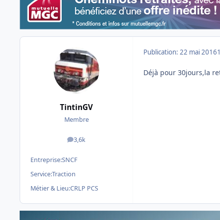
Publication:
22 mai 2016
Déjà pour 30jours,la re
TintinGV
Membre
3,6k
messages
Entreprise:
SNCF
Service:
Traction
Métier & Lieu:
CRLP PCS