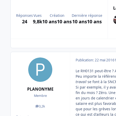
L
Réponses
Vues
Création
Dernière réponse
24
9,8k
10 ans
10 ans
10 ans
10 ans
Publication:
22 mai 2016
Le RH0131 peut-être ? 
Peu importe la référen
travail
se font à la SNC
Si par exemple, il y ava
PLANONYME
fin du mois ? Zéro. Une
Membre
en jours de calendrier 
salaire est plus favora
3,2k
messages
que pour les grèves lon
ce qui est d'ailleurs la