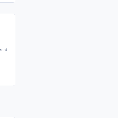
s
ront