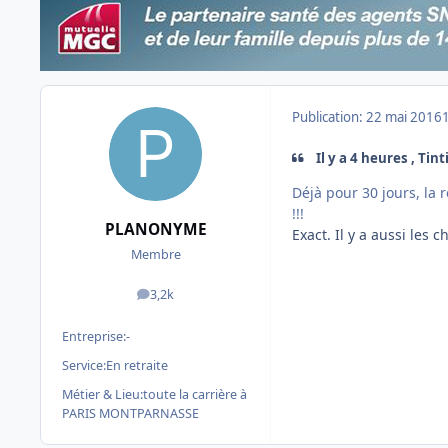
Publication:
22 mai 2016
Il y a 4 heures , Tin
Déjà pour 30 jours, la 
!!!
PLANONYME
Exact. Il y a aussi les 
Membre
3,2k
messages
Entreprise:
-
Service:
En retraite
Métier & Lieu:
toute la carrière à
PARIS MONTPARNASSE