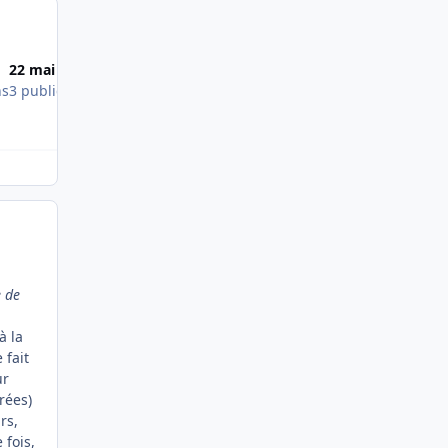
Most Popular Posts
22 mai 2016
9 juin 2016
ns
3 publications
2 publications
e de
à la
 fait
ur
rées)
rs,
 fois,