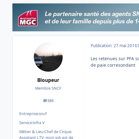
Publication:
27 mai 2016
Les retenues sur PFA s
de paie corresondant
Bloupeur
Membre SNCF
386
messages
Entreprise:
sncf
Service:
infra V
Métier & Lieu:
Chef de Cirque.
Assistant LTV: mon job est de