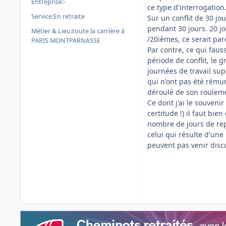
Entreprise:
-
ce type d'interrogation
Service:
En retraite
Sur un conflit de 30 jo
pendant 30 jours. 20 
Métier & Lieu:
toute la carrière à
/20ièmes, ce serait pare
PARIS MONTPARNASSE
Par contre, ce qui faus
période de conflit, le 
journées de travail su
qui n'ont pas été rému
déroulé de son roulemen
Ce dont j'ai le souvenir 
certitude !) il faut bi
nombre de jours de rep
celui qui résulte d'une
peuvent pas venir discut