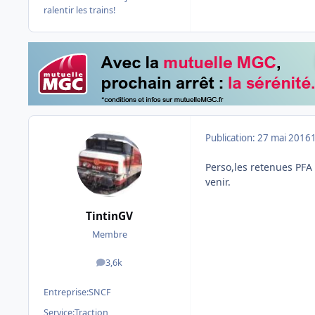
ralentir les trains!
Publication:
27 mai 2016
Perso,les retenues PFA
venir.
TintinGV
Membre
3,6k
messages
Entreprise:
SNCF
Service:
Traction