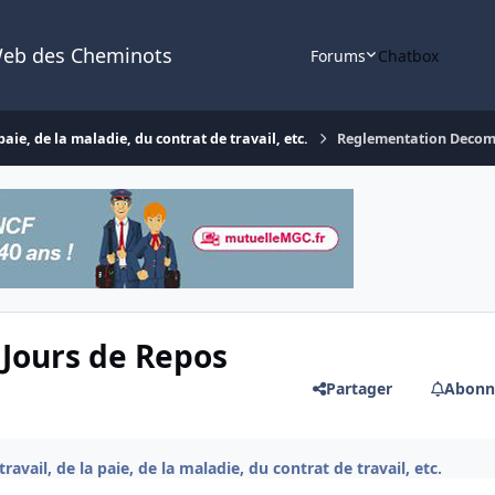
Web des Cheminots
Forums
Chatbox
aie, de la maladie, du contrat de travail, etc.
Reglementation Decomp
Jours de Repos
Partager
Abonn
avail, de la paie, de la maladie, du contrat de travail, etc.