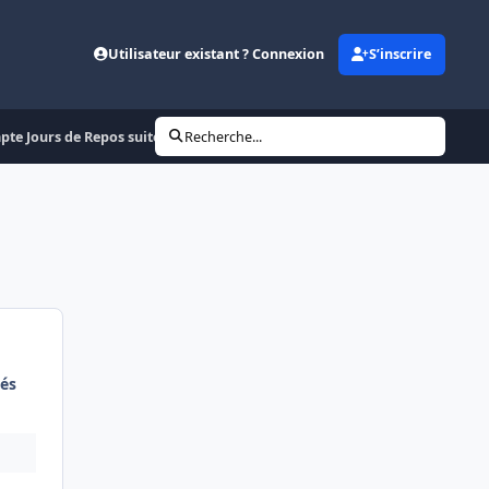
Utilisateur existant ? Connexion
S’inscrire
te Jours de Repos suite à Greve.
Recherche...
és