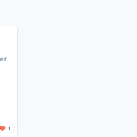
atif
1