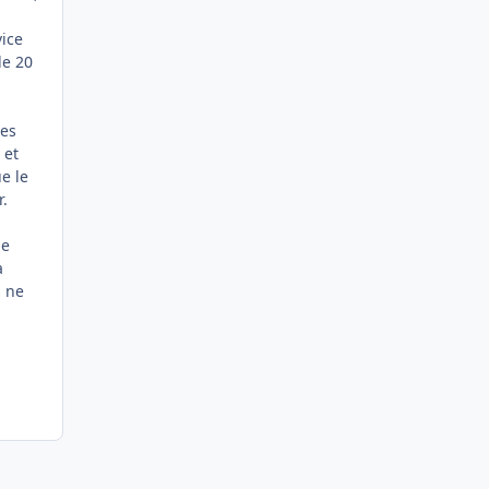
vice
de 20
des
 et
e le
r.
le
à
s ne