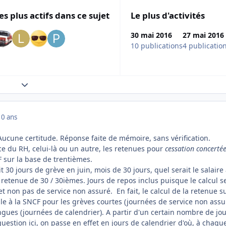
es plus actifs dans ce sujet
Le plus d'activités
30 mai 2016
27 mai 2016
10 publications
4 publicatio
Expand topic overview
10 ans
Aucune certitude. Réponse faite de mémoire, sans vérification.
ce du RH, celui-là ou un autre, les retenues pour
cessation concerté
F sur la base de trentièmes.
it 30 jours de grève en juin, mois de 30 jours, quel serait le salaire 
 retenue de 30 / 30ièmes. Jours de repos inclus puisque le calcul se
et non pas de service non assuré. En fait, le calcul de la retenue s
ble à la SNCF pour les grèves courtes (journées de service non assu
gues (journées de calendrier). A partir d'un certain nombre de jou
 question ici, on passe en effet en jours de calendrier d'où, à chaque