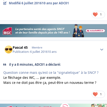
Modifié
6 juillet 2016
10 ans
par ADC01
1
Author stats
Pascal 45
Membre
Publication:
6 juillet 2016
10 ans
il y a 8 minutes, ADC01 a déclaré:
Question conne mais qu'est ce la "signaletique" à la SNCF ?
Le fléchage des WC, ... par exemple.
Mais ce ne doit pas être ça, peut-être un nouveau terme ?
1