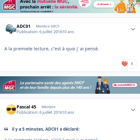
Author stats
ADC01
Membre SNCF
Publication:
6 juillet 2016
10 ans
A la premiete lecture, c"est à quoi j' ai pensé.
1
Author stats
Pascal 45
Membre
Publication:
6 juillet 2016
10 ans
il y a 5 minutes, ADC01 a déclaré:
A la premiete lecture, c"est à quoi j' ai pensé.