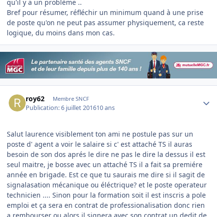
qu'il y a un problème ..
Bref pour résumer, réfléchir un minimum quand à une prise
de poste qu'on ne peut pas assumer physiquement, ca reste
logique, du moins dans mon cas.
Author stats
roy62
Membre SNCF
Publication:
6 juillet 2016
10 ans
Salut laurence visiblement ton ami ne postule pas sur un
poste d' agent a voir le salaire si c' est attaché TS il auras
besoin de son dos aprés le dire ne pas le dire la dessus il est
seul maitre, je bosse avec un attaché TS il a fait sa premiére
année en brigade. Est ce que tu saurais me dire si il sagit de
signalasation mécanique ou éléctrique? et le poste operateur
technicien .... Sinon pour la formation soit il est inscris a pole
emploi et ça sera en contrat de professionalisation donc rien
a rembourser ou alors il signera avec son contrat un dedit de