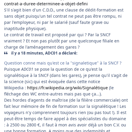
contrat-a-duree-determinee-a-objet-defini
S'il s'agit bien d'un C.D.D., une clause de dédit-formation est
sans objet puisqu'un tel contrat ne peut pas être rompu, ni
par l'employeur, ni par le salarié (sauf faute grave ou
inaptitude physique).
Le contrat de travail est proposé par qui ? Par la SNCF
vraiment ? Et non pas plutôt par une quelconque filiale en
charge de l'aménagement des gares ?
il y a 18 minutes, ADC01 a déclaré:
Question conne mais qu'est ce la "signaletique" à la SNCF ?
Puisque
ADC01
se pose la question de ce qu'est la
signalétique à la SNCF (dans les gares), je pense qu'il s'agit de
la science (sic) qui est évoquée dans cette notice
Wikipedia :
https://fr.wikipedia.org/wiki/Signalétique
(le
fléchage des WC entre-autres mais pas que ça...).
Des hordes d'agents de maîtrise (de la filière commerciale) ont
fait leur mémoire de fin de formation sur la signalétique ! Les
voyageurs n'y comprennent toujours rien (ou pas tout !). Il est
peut-être temps de faire appel à des spécialistes du domaine
: à 2500 ou 2800 €, il faut à mon avis avoir déjà un bon C.V. ou
une bonne formation. A moins que des indemnités et