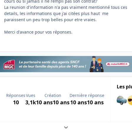
cours ou si jamais il ne rempli pas son contrat?
La reunion d'information n'a pas vraiment mentionné tous ces
details, les informations que j'ai citées plus haut me
paraissent un peu trop belles pour etre vraies.
Merci d'avance pour vos réponses.
Les pl
Réponses
Vues
Création
Dernière réponse
10
3,1k
10 ans
10 ans
10 ans
10 ans
Expand topic overview