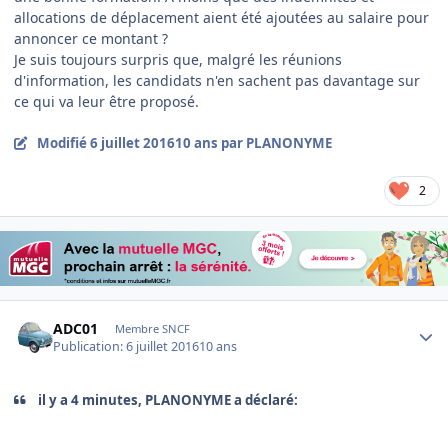
allocations de déplacement aient été ajoutées au salaire pour
annoncer ce montant ?
Je suis toujours surpris que, malgré les réunions
d'information, les candidats n'en sachent pas davantage sur
ce qui va leur être proposé.
Modifié
6 juillet 2016
10 ans
par PLANONYME
2
Author stats
ADC01
Membre SNCF
Publication:
6 juillet 2016
10 ans
il y a 4 minutes, PLANONYME a déclaré: