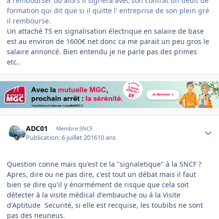
a rembourser ou alors il signera avec son contrat un dedit de
formation qui dit que si il quitte l' entreprise de son plein gré
il rembourse.
Un attaché TS en signalisation électrique en salaire de base
est au environ de 1600€ net donc ca me parait un peu gros le
salaire annoncé. Bien entendu je ne parle pas des primes
etc..
Author stats
ADC01
Membre SNCF
Publication:
6 juillet 2016
10 ans
Question conne mais qu'est ce la "signaletique" à la SNCF ?
Apres, dire ou ne pas dire, c'est tout un débat mais il faut
bien se dire qu'il y énormément de risque que cela soit
détecter à la visite médical d'embauche ou à la Visite
d'Aptitude Securité, si elle est recquise, les toubibs ne sont
pas des neuneus.