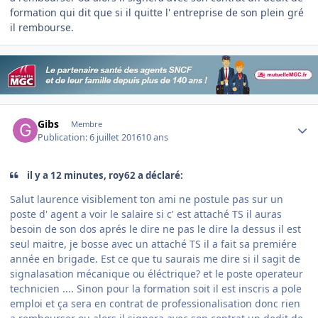
formation qui dit que si il quitte l' entreprise de son plein gré
il rembourse.
Author stats
Gibs
Membre
Publication:
6 juillet 2016
10 ans
il y a 12 minutes, roy62 a déclaré:
Salut laurence visiblement ton ami ne postule pas sur un
poste d' agent a voir le salaire si c' est attaché TS il auras
besoin de son dos aprés le dire ne pas le dire la dessus il est
seul maitre, je bosse avec un attaché TS il a fait sa premiére
année en brigade. Est ce que tu saurais me dire si il sagit de
signalasation mécanique ou éléctrique? et le poste operateur
technicien .... Sinon pour la formation soit il est inscris a pole
emploi et ça sera en contrat de professionalisation donc rien