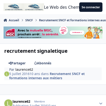
Aller au contenu
Le Web des Cheminots
Se connecter
Accueil
SNCF
Recrutement SNCF et formations internes aux
recrutement signaletique
Partager
Abonnés
Par
laurence62
5 juillet 2016
10 ans
dans
Recrutement SNCF et
formations internes aux métiers
Author stats
laurence62
Membre
Publication:
5 juillet 2016
10 ans