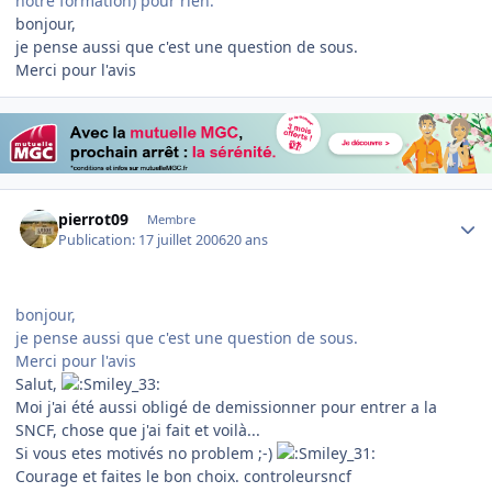
notre formation) pour rien.
bonjour,
je pense aussi que c'est une question de sous.
Merci pour l'avis
Author stats
pierrot09
Membre
Publication:
17 juillet 2006
20 ans
bonjour,
je pense aussi que c'est une question de sous.
Merci pour l'avis
Salut,
Moi j'ai été aussi obligé de demissionner pour entrer a la
SNCF, chose que j'ai fait et voilà...
Si vous etes motivés no problem ;-)
Courage et faites le bon choix. controleursncf