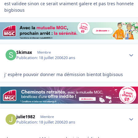
est validee sinon ce serait vraiment galere et pas tres honnete
bigbisous
Author stats
Skimax
Membre
Publication:
18 juillet 2006
20 ans
j' espère pouvoir donner ma démission bientot bigbisous
Author stats
julie1982
Membre
Publication:
18 juillet 2006
20 ans