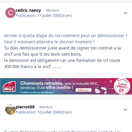
Author stats
cedric nancy
Membre
Publication:
17 juillet 2006
20 ans
Arriver à quelle étape du recrutement peut on démissionner ?
Faut il vraiment attendre le dernier moment ?
Tu dois demissionner juste avant de signer ton contrat a la
sncf une fois que tt tes tests sont bons.
la demission est obligatoire car une formation de crl coute
300 000 francs a la sncf ........
Author stats
pierrot09
Membre
Publication:
18 juillet 2006
20 ans