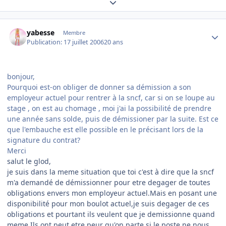
Expand topic overview
Author stats
yabesse
Membre
Publication:
17 juillet 2006
20 ans
bonjour,
Pourquoi est-on obliger de donner sa démission a son
employeur actuel pour rentrer à la sncf, car si on se loupe au
stage , on est au chomage , moi j'ai la possibilité de prendre
une année sans solde, puis de démissioner par la suite. Est ce
que l'embauche est elle possible en le précisant lors de la
signature du contrat?
Merci
salut le glod,
je suis dans la meme situation que toi c'est à dire que la sncf
m'a demandé de démissionner pour etre degager de toutes
obligations envers mon employeur actuel.Mais en posant une
disponibilité pour mon boulot actuel,je suis degager de ces
obligations et pourtant ils veulent que je demissionne quand
meme.Ils ont peut etre peur qu'on parte si le poste ne nous