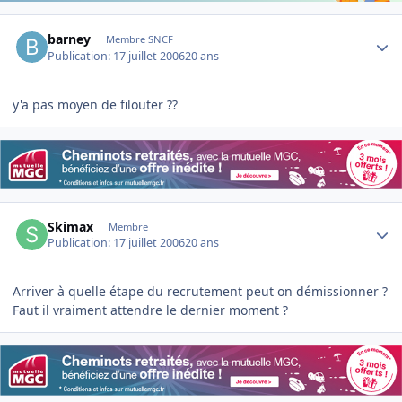
Author stats
barney
Membre SNCF
Publication:
17 juillet 2006
20 ans
y'a pas moyen de filouter ??
Author stats
Skimax
Membre
Publication:
17 juillet 2006
20 ans
Arriver à quelle étape du recrutement peut on démissionner ?
Faut il vraiment attendre le dernier moment ?