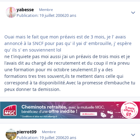
Author stats
yabesse
Membre
Publication:
19 juillet 2006
20 ans
Ouai mais le fait que mon préavis est de 3 mois, je l' avais
annoncé à la SNCF pour pas qu' il yai d' embrouille, j' espère
qu' ils s' en souviennent lol
ne t'inquiete pas moi aussi j'ai un préavis de trois mois et je
l'avais dit au chargé de recrutement et du coup il m'a prevu
une formation pour mi octobre seulement.Il y a des
formations tres tres souvent,ils te mettent dans celle qui
correspond à ta disponibilité.Avec la promesse d'embauche tu
peux donner ta demission.
Author stats
pierrot09
Membre
Publication:
19 juillet 2006
20 ans