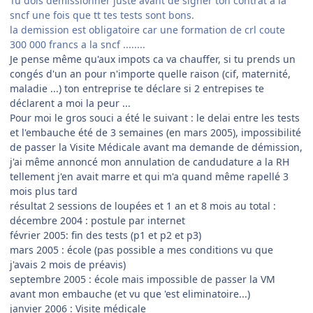
Tu dois demissionner juste avant de signer ton contrat a la
sncf une fois que tt tes tests sont bons.
la demission est obligatoire car une formation de crl coute
300 000 francs a la sncf ........
Je pense même qu'aux impots ca va chauffer, si tu prends un
congés d'un an pour n'importe quelle raison (cif, maternité,
maladie ...) ton entreprise te déclare si 2 entrepises te
déclarent a moi la peur ...
Pour moi le gros souci a été le suivant : le delai entre les tests
et l'embauche été de 3 semaines (en mars 2005), impossibilité
de passer la Visite Médicale avant ma demande de démission,
j'ai même annoncé mon annulation de candudature a la RH
tellement j'en avait marre et qui m'a quand même rapellé 3
mois plus tard
résultat 2 sessions de loupées et 1 an et 8 mois au total :
décembre 2004 : postule par internet
février 2005: fin des tests (p1 et p2 et p3)
mars 2005 : école (pas possible a mes conditions vu que
j'avais 2 mois de préavis)
septembre 2005 : école mais impossible de passer la VM
avant mon embauche (et vu que 'est eliminatoire...)
janvier 2006 : Visite médicale