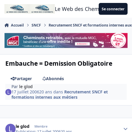
Aller au contenu
Le Web des Cheminots
Se connecter
Accueil
SNCF
Recrutement SNCF et formations internes aux
Embauche = Demission Obligatoire
Partager
Abonnés
Par
le glod
17 juillet 2006
20 ans
dans
Recrutement SNCF et
formations internes aux métiers
Author stats
le glod
Membre
Publication:
17 juillet 2006
20 ans