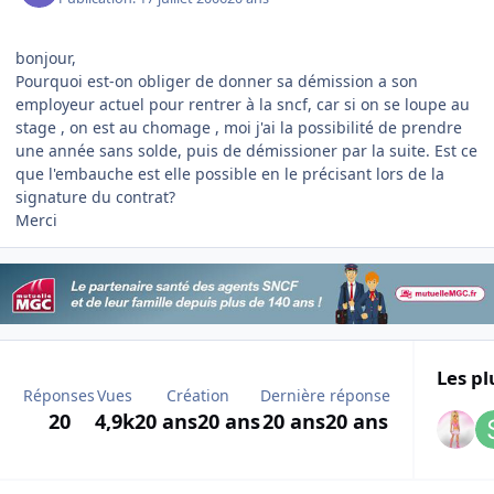
bonjour,
Pourquoi est-on obliger de donner sa démission a son
employeur actuel pour rentrer à la sncf, car si on se loupe au
stage , on est au chomage , moi j'ai la possibilité de prendre
une année sans solde, puis de démissioner par la suite. Est ce
que l'embauche est elle possible en le précisant lors de la
signature du contrat?
Merci
Les pl
Réponses
Vues
Création
Dernière réponse
20
4,9k
20 ans
20 ans
20 ans
20 ans