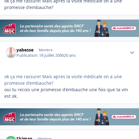
ok ça me rassure! Mais apres la visite médicale on a une
promesse d'embauche?
Author stats
yabesse
Membre
Publication:
18 juillet 2006
20 ans
ok ça me rassure! Mais apres la visite médicale on a une
promesse d'embauche?
oui tu recois une promesse d'embauche une fois que ta vm
est ok.
Author stats
Skimax
Membre