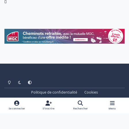
Light Mode
Dark Mode
System Preference
Politique de confidentialité
Cookies
www.cheminots.net - Forum Libre depuis 2003
Powered by
Invision Community
Se connecter
S’inscrire
Rechercher
Menu