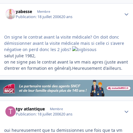
Author stats
yabesse
Membre
Publication:
18 juillet 2006
20 ans
On signe le contrat avant la visite médicale? On doit donc
démissionner avant la visite médicale mais si celle ci s'avere
négative on perd donc les 2 jobs?
salut julie 1982,
on ne signe pas le contrat avant la vm mais apres (juste avant
d'entrer en formation en général).Heureusement d'ailleurs.
Author stats
tgv atlantique
Membre
Publication:
18 juillet 2006
20 ans
oui heureusement que tu demissionnes une fois que ta vm