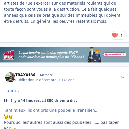
artistes de rue s'exercer sur des matériels roulants qui de
toute façon sont voués à la destruction. Cela fait quelques
années que cela se pratique sur des immeubles qui doivent
être détruits. En général les oeuvres restent six mois.
1
Author stats
TRAXX186
Membre
Publication:
6 décembre 2017
8 ans
AUTEUR
Il y a 14 heures, z 5300 driver a dit :
Tant mieux, ils ont pris une poubelle Transilien...
Pourquoi les’ autres sont aussi des poubelles ...... pas taper
PAD