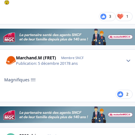
3
1
Author stats
Marchand.M (FRET)
Membre SNCF
Publication:
5 décembre 2017
8 ans
Magnifiques !!!!
2
Author stats