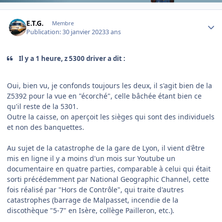
Author stats
E.T.G.
Membre
Publication:
30 janvier 2023
3 ans
Il y a 1 heure, z 5300 driver a dit :
Oui, bien vu, je confonds toujours les deux, il s'agit bien de la
Z5392 pour la vue en "écorché", celle bâchée étant bien ce
qu'il reste de la 5301.
Outre la caisse, on aperçoit les sièges qui sont des individuels
et non des banquettes.
Au sujet de la catastrophe de la gare de Lyon, il vient d'être
mis en ligne il y a moins d'un mois sur Youtube un
documentaire en quatre parties, comparable à celui qui était
sorti précédemment par National Geographic Channel, cette
fois réalisé par "Hors de Contrôle", qui traite d'autres
catastrophes (barrage de Malpasset, incendie de la
discothèque "5-7" en Isère, collège Pailleron, etc.).