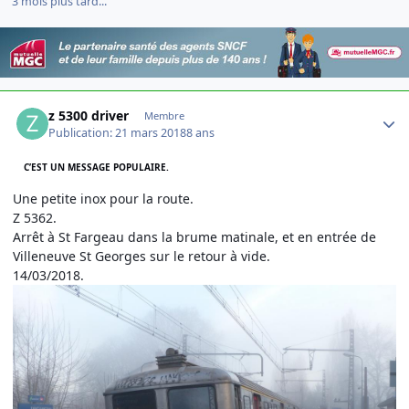
3 mois plus tard...
Author stats
z 5300 driver
Membre
Publication:
21 mars 2018
8 ans
C’EST UN MESSAGE POPULAIRE.
Une petite inox pour la route.
Z 5362.
Arrêt à St Fargeau dans la brume matinale, et en entrée de
Villeneuve St Georges sur le retour à vide.
14/03/2018.