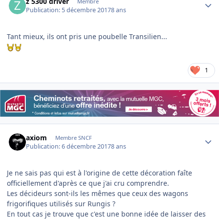
z 5300 driver
Membre
Publication:
5 décembre 2017
8 ans
Tant mieux, ils ont pris une poubelle Transilien...
1
Author stats
axiom
Membre SNCF
Publication:
6 décembre 2017
8 ans
Je ne sais pas qui est à l'origine de cette décoration faîte
officiellement d'après ce que j'ai cru comprendre.
Les décideurs sont-ils les mêmes que ceux des wagons
frigorifiques utilisés sur Rungis ?
En tout cas je trouve que c'est une bonne idée de laisser des