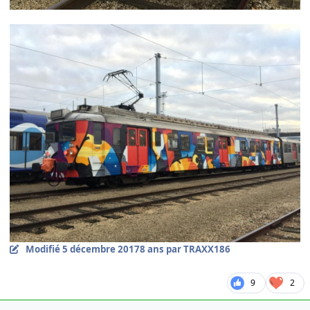
Modifié
5 décembre 2017
8 ans
par TRAXX186
9
2