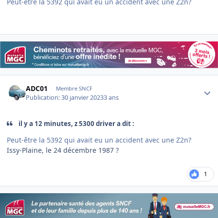
Peut-être la 5392 qui avait eu un accident avec une Z2n?
Author stats
ADC01
Membre SNCF
Publication:
30 janvier 2023
3 ans
il y a 12 minutes, z 5300 driver a dit :
Peut-être la 5392 qui avait eu un accident avec une Z2n?
Issy-Plaine, le 24 décembre 1987 ?
1