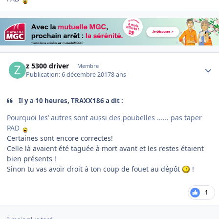
Author stats
z 5300 driver
Membre
Publication:
6 décembre 2017
8 ans
Il y a 10 heures, TRAXX186 a dit :
Pourquoi les’ autres sont aussi des poubelles ...... pas taper
PAD
Certaines sont encore correctes!
Celle là avaient été taguée à mort avant et les restes étaient
bien présents !
Sinon tu vas avoir droit à ton coup de fouet au dépôt
!
1