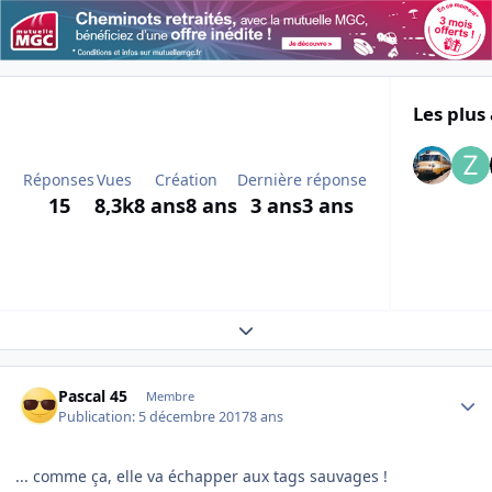
Les plus 
Réponses
Vues
Création
Dernière réponse
15
8,3k
8 ans
8 ans
3 ans
3 ans
Expand topic overview
Author stats
Pascal 45
Membre
Publication:
5 décembre 2017
8 ans
... comme ça, elle va échapper aux tags sauvages !