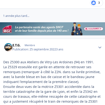
3
1 année plus tard...
Author stats
E.T.G.
Membre
Publication:
25 septembre 2022
3 ans
Des Z5300 aux Ateliers de Vitry-Les Ardoines (94) en 1991.
La Z5329 esseulée est garée en attente de retrouver ses
remorques (remarquer à côté la Z2N. dans sa livrée primitive,
avec la bande bleue en bas de caisse et le bandeau jaune
indiquant l'emplacement de la première classe).
Ensuite deux vues de la motrice Z5301 accidentée dans la
terrible catastrophe de la gare de Lyon, et enfin la Z5342 en
cours de travaux, elle-même rescapée de cette catastrophe et
qui a justement récupéré le train de remorques de la Z5301