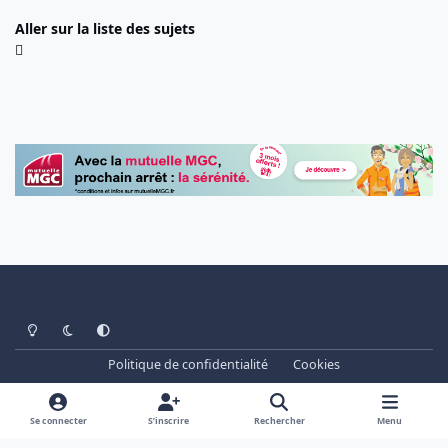
Aller sur la liste des sujets
Light Mode
Dark Mode
System Preference
Politique de confidentialité
Cookies
www.cheminots.net - Forum Libre depuis 2003
Powered by
Invision Community
Se connecter
S’inscrire
Rechercher
Menu