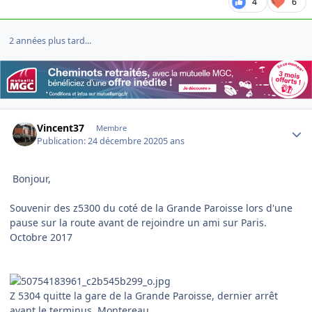
4
6
2 années plus tard...
Author stats
Vincent37
Membre
Publication:
24 décembre 2020
5 ans
Bonjour,
Souvenir des z5300 du coté de la Grande Paroisse lors d'une
pause sur la route avant de rejoindre un ami sur Paris.
Octobre 2017
Z 5304 quitte la gare de la Grande Paroisse, dernier arrêt
avant le terminus, Montereau