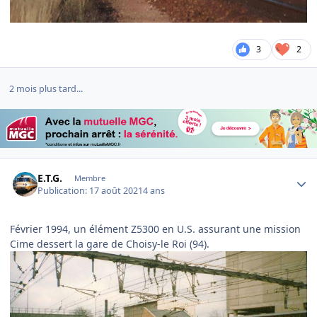
3
2
2 mois plus tard...
Author stats
E.T.G.
Membre
Publication:
17 août 2021
4 ans
Février 1994, un élément Z5300 en U.S. assurant une mission
Cime dessert la gare de Choisy-le Roi (94).