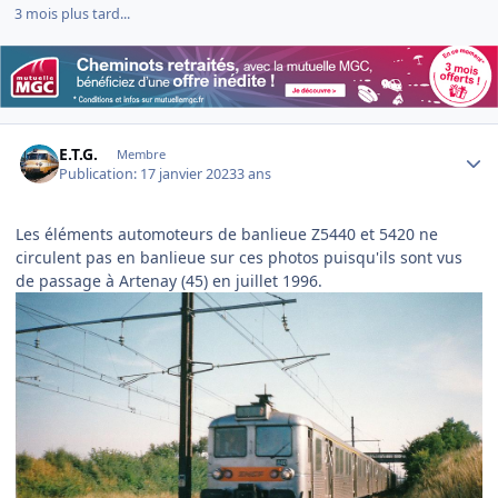
3 mois plus tard...
Author stats
E.T.G.
Membre
Publication:
17 janvier 2023
3 ans
Les éléments automoteurs de banlieue Z5440 et 5420 ne
circulent pas en banlieue sur ces photos puisqu'ils sont vus
de passage à Artenay (45) en juillet 1996.