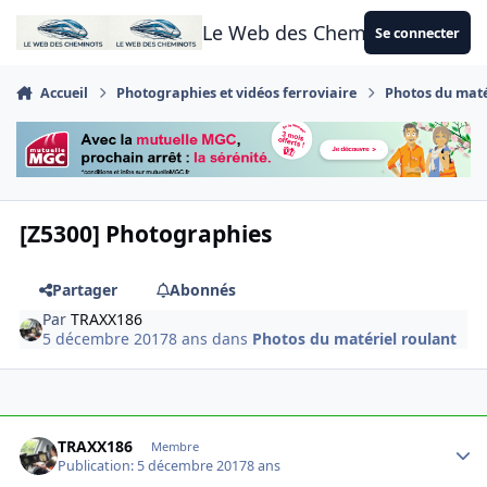
Aller au contenu
Le Web des Cheminots
Se connecter
Accueil
Photographies et vidéos ferroviaire
Photos du maté
[Z5300] Photographies
Partager
Abonnés
Par
TRAXX186
5 décembre 2017
8 ans
dans
Photos du matériel roulant
Author stats
TRAXX186
Membre
Publication:
5 décembre 2017
8 ans