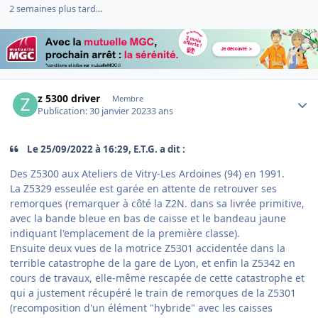
2 semaines plus tard...
Author stats
z 5300 driver
Membre
Publication:
30 janvier 2023
3 ans
Le 25/09/2022 à 16:29, E.T.G. a dit :
Des Z5300 aux Ateliers de Vitry-Les Ardoines (94) en 1991.
La Z5329 esseulée est garée en attente de retrouver ses
remorques (remarquer à côté la Z2N. dans sa livrée primitive,
avec la bande bleue en bas de caisse et le bandeau jaune
indiquant l'emplacement de la première classe).
Ensuite deux vues de la motrice Z5301 accidentée dans la
terrible catastrophe de la gare de Lyon, et enfin la Z5342 en
cours de travaux, elle-même rescapée de cette catastrophe et
qui a justement récupéré le train de remorques de la Z5301
(recomposition d'un élément "hybride" avec les caisses