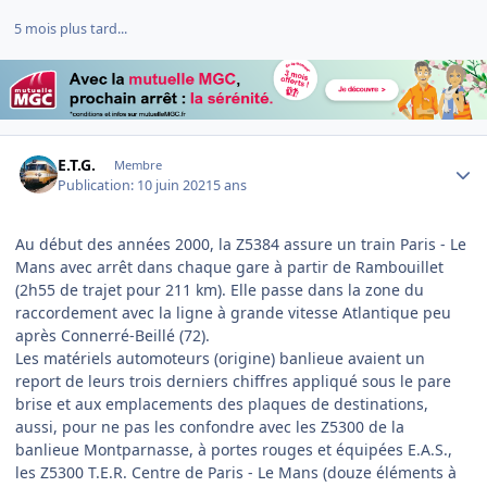
5 mois plus tard...
Author stats
E.T.G.
Membre
Publication:
10 juin 2021
5 ans
Au début des années 2000, la Z5384 assure un train Paris - Le
Mans avec arrêt dans chaque gare à partir de Rambouillet
(2h55 de trajet pour 211 km). Elle passe dans la zone du
raccordement avec la ligne à grande vitesse Atlantique peu
après Connerré-Beillé (72).
Les matériels automoteurs (origine) banlieue avaient un
report de leurs trois derniers chiffres appliqué sous le pare
brise et aux emplacements des plaques de destinations,
aussi, pour ne pas les confondre avec les Z5300 de la
banlieue Montparnasse, à portes rouges et équipées E.A.S.,
les Z5300 T.E.R. Centre de Paris - Le Mans (douze éléments à