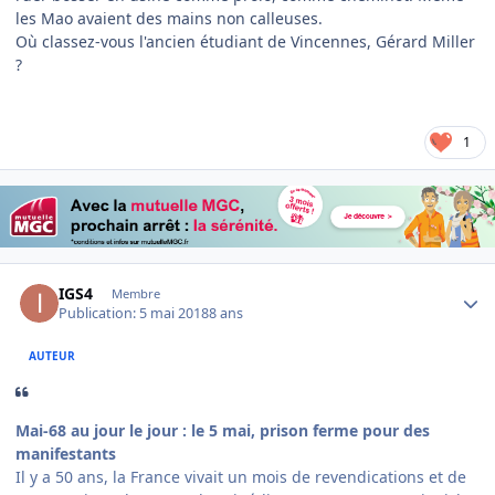
les Mao avaient des mains non calleuses.
Où classez-vous l'ancien étudiant de Vincennes, Gérard Miller
?
1
Author stats
IGS4
Membre
Publication:
5 mai 2018
8 ans
AUTEUR
Mai-68 au jour le jour : le 5 mai, prison ferme pour des
manifestants
Il y a 50 ans, la France vivait un mois de revendications et de