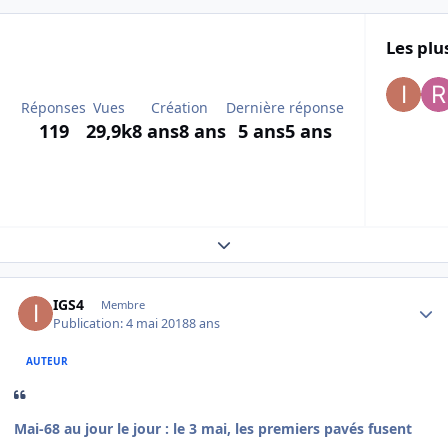
Les plu
Réponses
Vues
Création
Dernière réponse
119
29,9k
8 ans
8 ans
5 ans
5 ans
Expand topic overview
Author stats
IGS4
Membre
Publication:
4 mai 2018
8 ans
AUTEUR
Mai-68 au jour le jour : le 3 mai, les premiers pavés fusent