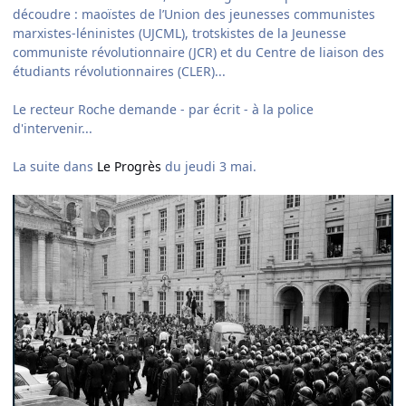
découdre : maoïstes de l’Union des jeunesses communistes
marxistes-léninistes (UJCML), trotskistes de la Jeunesse
communiste révolutionnaire (JCR) et du Centre de liaison des
étudiants révolutionnaires (CLER)...
Le recteur Roche demande - par écrit - à la police
d'intervenir...
La suite dans
Le Progrès
du jeudi 3 mai.