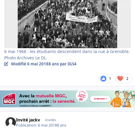
6 mai 1968 : les étudiants descendent dans la rue à Grenoble.
Photo Archives Le DL.
Modifié
6 mai 2018
8 ans
par IGS4
1
2
Invité jackv
Invités
Publication:
6 mai 2018
8 ans