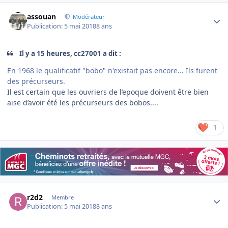
Author stats
assouan
Modérateur
Publication:
5 mai 2018
8 ans
Il y a 15 heures, cc27001 a dit :
En 1968 le qualificatif "bobo" n'existait pas encore... Ils furent
des précurseurs.
Il est certain que les ouvriers de l’epoque doivent être bien
aise d’avoir été les précurseurs des bobos....
1
Author stats
r2d2
Membre
Publication:
5 mai 2018
8 ans