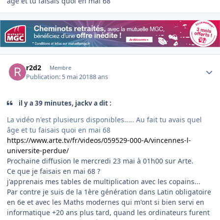
âge et tu faisais quoi en mai 68
Author stats
r2d2
Membre
Publication:
5 mai 2018
8 ans
il y a 39 minutes, jackv a dit :
La vidéo n'est plusieurs disponibles..... Au fait tu avais quel
âge et tu faisais quoi en mai 68
https://www.arte.tv/fr/videos/059529-000-A/vincennes-l-
universite-perdue/
Prochaine diffusion le mercredi 23 mai à 01h00 sur Arte.
Ce que je faisais en mai 68 ?
j'apprenais mes tables de multiplication avec les copains...
Par contre je suis de la 1ère génération dans Latin obligatoire
en 6e et avec les Maths modernes qui m'ont si bien servi en
informatique +20 ans plus tard, quand les ordinateurs furent