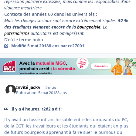
répression policière excessive, mais comme les responsables d’une
violence meurtrière
Contexte des années 60 dans les universités :
Mais les clivages sociaux sont encore extrêmement rigides.
92 %
des étudiants viennent encore de la
bourgeoisie
.
Le
paternalisme
autoritaire est omniprésent.
D'où le terme bobo
Modifié
5 mai 2018
8 ans
par cc27001
Invité jackv
Invités
Publication:
5 mai 2018
8 ans
Il y a 4 heures, r2d2 a dit :
Il y avait un fossé infranchissable entre les dirigeants du PC,
de la CGT, les travailleurs et les étudiants qui étaient en plus
de futurs bourgeois apprenant à faire suer le burnous du