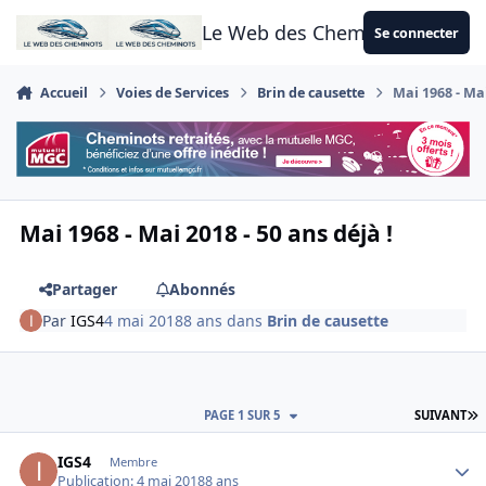
Aller au contenu
Le Web des Cheminots
Se connecter
Accueil
Voies de Services
Brin de causette
Mai 1968 - Mai
Mai 1968 - Mai 2018 - 50 ans déjà !
Partager
Abonnés
Par
IGS4
4 mai 2018
8 ans
dans
Brin de causette
D
PAGE 1 SUR 5
SUIVANT
Author stats
IGS4
Membre
Publication:
4 mai 2018
8 ans