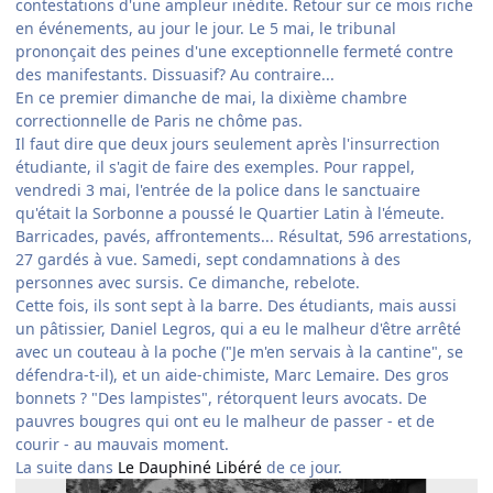
contestations d'une ampleur inédite. Retour sur ce mois riche
en événements, au jour le jour. Le 5 mai, le tribunal
prononçait des peines d'une exceptionnelle fermeté contre
des manifestants. Dissuasif? Au contraire...
En ce premier dimanche de mai, la dixième chambre
correctionnelle de Paris ne chôme pas.
Il faut dire que deux jours seulement après l'insurrection
étudiante, il s'agit de faire des exemples. Pour rappel,
vendredi 3 mai, l'entrée de la police dans le sanctuaire
qu'était la Sorbonne a poussé le Quartier Latin à l'émeute.
Barricades, pavés, affrontements... Résultat, 596 arrestations,
27 gardés à vue. Samedi, sept condamnations à des
personnes avec sursis. Ce dimanche, rebelote.
Cette fois, ils sont sept à la barre. Des étudiants, mais aussi
un pâtissier, Daniel Legros, qui a eu le malheur d'être arrêté
avec un couteau à la poche ("Je m'en servais à la cantine", se
défendra-t-il), et un aide-chimiste, Marc Lemaire. Des gros
bonnets ? "Des lampistes", rétorquent leurs avocats. De
pauvres bougres qui ont eu le malheur de passer - et de
courir - au mauvais moment.
La suite dans
Le Dauphiné Libéré
de ce jour.