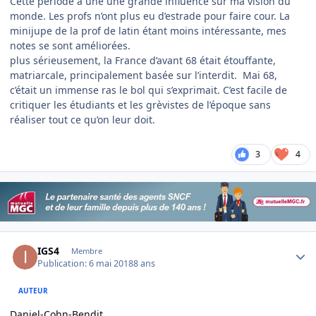
Cette période a une une grande influence sur ma vision du
monde. Les profs n’ont plus eu d’estrade pour faire cour. La
minijupe de la prof de latin étant moins intéressante, mes
notes se sont améliorées.
plus sérieusement, la France d’avant 68 était étouffante,
matriarcale, principalement basée sur l’interdit. Mai 68,
c’était un immense ras le bol qui s’exprimait. C’est facile de
critiquer les étudiants et les grèvistes de l’époque sans
réaliser tout ce qu’on leur doit.
3
4
Author stats
IGS4
Membre
Publication:
6 mai 2018
8 ans
AUTEUR
Daniel-Cohn-Bendit