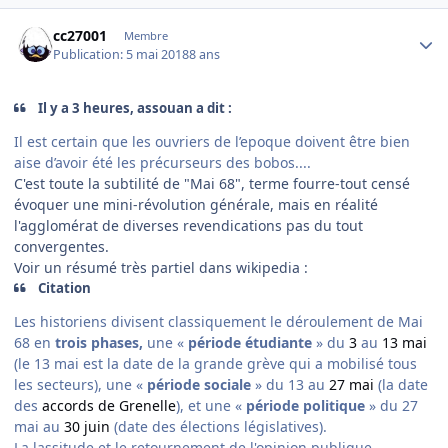
Author stats
cc27001
Membre
Publication:
5 mai 2018
8 ans
Il y a 3 heures, assouan a dit :
Il est certain que les ouvriers de l’epoque doivent être bien
aise d’avoir été les précurseurs des bobos....
C'est toute la subtilité de "Mai 68", terme fourre-tout censé
évoquer une mini-révolution générale, mais en réalité
l'agglomérat de diverses revendications pas du tout
convergentes.
Voir un résumé très partiel dans wikipedia :
Citation
Les historiens divisent classiquement le déroulement de Mai
68 en
trois phases,
une «
période étudiante
» du
3
au
13 mai
(le 13 mai est la date de la grande grève qui a mobilisé tous
les secteurs), une «
période sociale
» du 13 au
27 mai
(la date
des
accords de Grenelle
), et une «
période politique
» du 27
mai au
30 juin
(date des élections législatives).
La lassitude et le retournement de l'opinion publique,