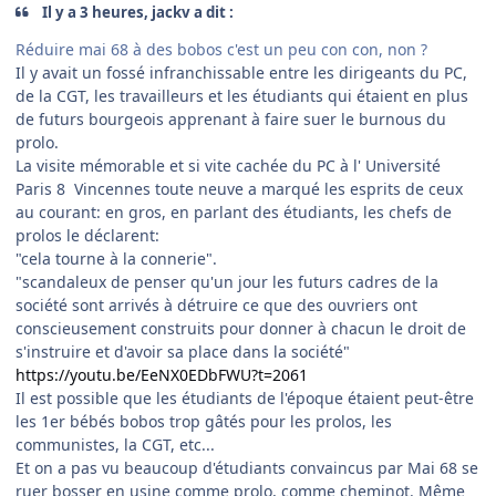
Il y a 3 heures, jackv a dit :
Réduire mai 68 à des bobos c'est un peu con con, non ?
Il y avait un fossé infranchissable entre les dirigeants du PC,
de la CGT, les travailleurs et les étudiants qui étaient en plus
de futurs bourgeois apprenant à faire suer le burnous du
prolo.
La visite mémorable et si vite cachée du PC à l' Université
Paris 8 Vincennes toute neuve a marqué les esprits de ceux
au courant: en gros, en parlant des étudiants, les chefs de
prolos le déclarent:
"cela tourne à la connerie".
"scandaleux de penser qu'un jour les futurs cadres de la
société sont arrivés à détruire ce que des ouvriers ont
conscieusement construits pour donner à chacun le droit de
s'instruire et d'avoir sa place dans la société"
https://youtu.be/EeNX0EDbFWU?t=2061
Il est possible que les étudiants de l'époque étaient peut-être
les 1er bébés bobos trop gâtés pour les prolos, les
communistes, la CGT, etc...
Et on a pas vu beaucoup d'étudiants convaincus par Mai 68 se
ruer bosser en usine comme prolo, comme cheminot. Même