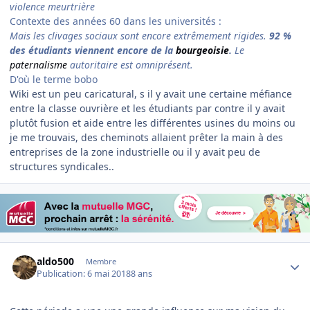
violence meurtrière
Contexte des années 60 dans les universités :
Mais les clivages sociaux sont encore extrêmement rigides.
92 %
des étudiants viennent encore de la
bourgeoisie
.
Le
paternalisme
autoritaire est omniprésent.
D'où le terme bobo
Wiki est un peu caricatural, s il y avait une certaine méfiance
entre la classe ouvrière et les étudiants par contre il y avait
plutôt fusion et aide entre les différentes usines du moins ou
je me trouvais, des cheminots allaient prêter la main à des
entreprises de la zone industrielle ou il y avait peu de
structures syndicales..
Author stats
aldo500
Membre
Publication:
6 mai 2018
8 ans