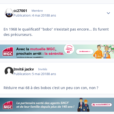
Author stats
cc27001
Membre
Publication:
4 mai 2018
8 ans
En 1968 le qualificatif "bobo" n'existait pas encore... Ils furent
des précurseurs.
Invité jackv
Invités
Publication:
5 mai 2018
8 ans
Réduire mai 68 à des bobos c'est un peu con con, non ?