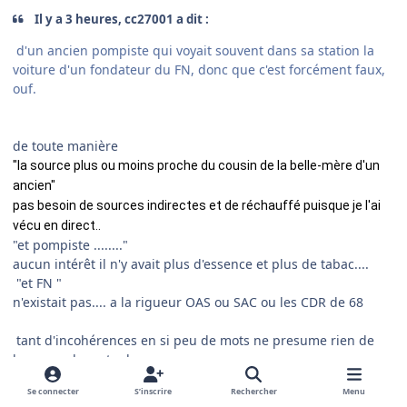
Il y a 3 heures, cc27001 a dit :
d'un ancien pompiste qui voyait souvent dans sa station la
voiture d'un fondateur du FN, donc que c'est forcément faux,
ouf.
de toute manière
"la source plus ou moins proche du cousin de la belle-mère d'un
ancien"
pas besoin de sources indirectes et de réchauffé puisque je l'ai
vécu en direct..
"et pompiste ........"
aucun intérêt il n'y avait plus d'essence et plus de tabac....
"et FN "
n'existait pas.... a la rigueur OAS ou SAC ou les CDR de 68
tant d'incohérences en si peu de mots ne presume rien de
bon pour le reste des messages..
Se connecter
S’inscrire
Rechercher
Menu