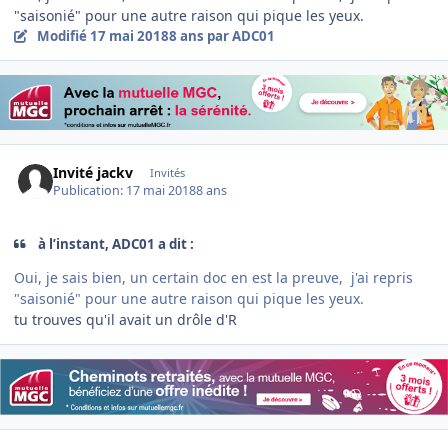
"saisonié" pour une autre raison qui pique les yeux.
Modifié
17 mai 2018
8 ans
par ADC01
Invité jackv
Invités
Publication:
17 mai 2018
8 ans
à l’instant, ADC01 a dit :
Oui, je sais bien, un certain doc en est la preuve, j'ai repris
"saisonié" pour une autre raison qui pique les yeux.
tu trouves qu'il avait un drôle d'R
Author stats