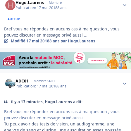
Hugo.Laurens
Membre
Publication:
17 mai 2018
8 ans
AUTEUR
Bref vous ne répondez en aucuns cas à ma question , vous
pouvez discuter en message privé aussi ...
Modifié
17 mai 2018
8 ans
par Hugo.Laurens
Author stats
ADC01
Membre SNCF
Publication:
17 mai 2018
8 ans
il y a 13 minutes, Hugo.Laurens a dit :
Bref vous ne répondez en aucuns cas à ma question , vous
pouvez discuter en message privé aussi ...
Tu peux avoir des tests de vision, un audiogramme, une
analyse de sang et d'urine, une auscultation assez poussée