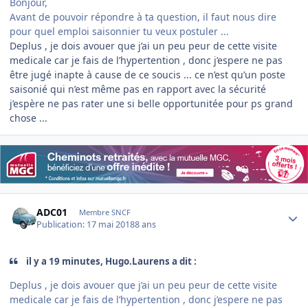
Bonjour,
Avant de pouvoir répondre à ta question, il faut nous dire
pour quel emploi saisonnier tu veux postuler ...
Deplus , je dois avouer que j’ai un peu peur de cette visite
medicale car je fais de l’hypertention , donc j’espere ne pas
être jugé inapte à cause de ce soucis ... ce n’est qu’un poste
saisonié qui n’est même pas en rapport avec la sécurité
j’espère ne pas rater une si belle opportunitée pour ps grand
chose ...
Author stats
ADC01
Membre SNCF
Publication:
17 mai 2018
8 ans
il y a 19 minutes, Hugo.Laurens a dit :
Deplus , je dois avouer que j’ai un peu peur de cette visite
medicale car je fais de l’hypertention , donc j’espere ne pas