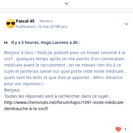
Expand topic overview
Author stats
Pascal 45
Membre
Publication:
16 mai 2018
8 ans
Il y a 3 heures, Hugo.Laurens a dit :
Bonjour à tous ! Voilà j’ai postulé pour un travail saisonié à la
sncf , quelques temps après on m’a avertis d’un convocation
médicale avant le recrutement , on ne m’avais rien dis à ce
sujet et j’aimerais savoir sur quoi porte cette visite médicale ,
quels sont les tests et que dois-je apporter . Merci d’avance
pour vos réponses !
Bonjour,
Toutes les réponses sont à rechercher dans ce sujet :
http://www.cheminots.net/forum/topic/1091-visite-médicale-
dembauche-à-la-sncf/
1