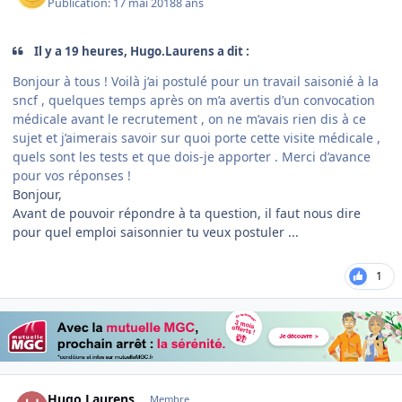
Publication:
17 mai 2018
8 ans
Il y a 19 heures, Hugo.Laurens a dit :
Bonjour à tous ! Voilà j’ai postulé pour un travail saisonié à la
sncf , quelques temps après on m’a avertis d’un convocation
médicale avant le recrutement , on ne m’avais rien dis à ce
sujet et j’aimerais savoir sur quoi porte cette visite médicale ,
quels sont les tests et que dois-je apporter . Merci d’avance
pour vos réponses !
Bonjour,
Avant de pouvoir répondre à ta question, il faut nous dire
pour quel emploi saisonnier tu veux postuler ...
1
Author stats
Hugo.Laurens
Membre