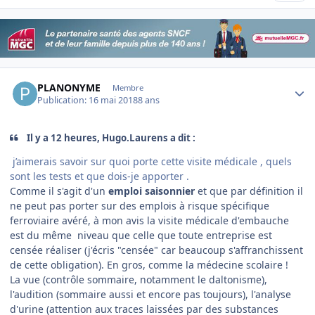
Author stats
PLANONYME
Membre
Publication:
16 mai 2018
8 ans
Il y a 12 heures, Hugo.Laurens a dit :
j’aimerais savoir sur quoi porte cette visite médicale , quels
sont les tests et que dois-je apporter .
Comme il s'agit d'un
emploi saisonnier
et que par définition il
ne peut pas porter sur des emplois à risque spécifique
ferroviaire avéré, à mon avis la visite médicale d'embauche
est du même niveau que celle que toute entreprise est
censée réaliser (j'écris "censée" car beaucoup s'affranchissent
de cette obligation). En gros, comme la médecine scolaire !
La vue (contrôle sommaire, notamment le daltonisme),
l'audition (sommaire aussi et encore pas toujours), l'analyse
d'urine (attention aux traces laissées par des substances