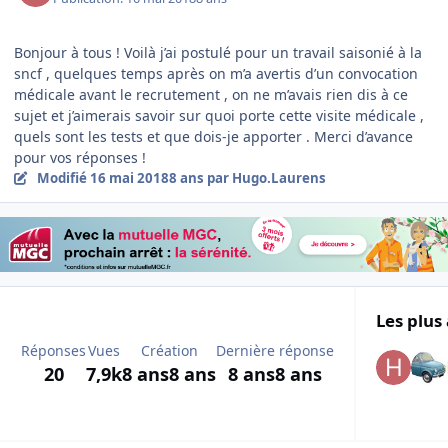
Bonjour à tous ! Voilà j’ai postulé pour un travail saisonié à la
sncf , quelques temps après on m’a avertis d’un convocation
médicale avant le recrutement , on ne m’avais rien dis à ce
sujet et j’aimerais savoir sur quoi porte cette visite médicale ,
quels sont les tests et que dois-je apporter . Merci d’avance
pour vos réponses !
Modifié
16 mai 2018
8 ans
par Hugo.Laurens
Les plus 
Réponses
Vues
Création
Dernière réponse
20
7,9k
8 ans
8 ans
8 ans
8 ans