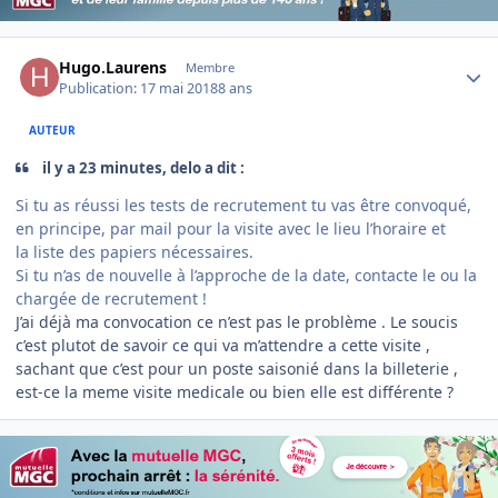
Author stats
Hugo.Laurens
Membre
Publication:
17 mai 2018
8 ans
AUTEUR
il y a 23 minutes, delo a dit :
Si tu as réussi les tests de recrutement tu vas être convoqué,
en principe, par mail pour la visite avec le lieu l’horaire et
la liste des papiers nécessaires.
Si tu n’as de nouvelle à l’approche de la date, contacte le ou la
chargée de recrutement !
J’ai déjà ma convocation ce n’est pas le problème . Le soucis
c’est plutot de savoir ce qui va m’attendre a cette visite ,
sachant que c’est pour un poste saisonié dans la billeterie ,
est-ce la meme visite medicale ou bien elle est différente ?