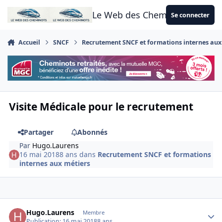
Aller au contenu
Le Web des Cheminots
Se connecter
Accueil
SNCF
Recrutement SNCF et formations internes aux
Visite Médicale pour le recrutement
Partager
Abonnés
Par
Hugo.Laurens
16 mai 2018
8 ans
dans
Recrutement SNCF et formations
internes aux métiers
Author stats
Hugo.Laurens
Membre
Publication:
16 mai 2018
8 ans