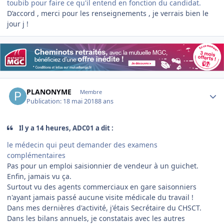
toubib pour faire ce qu'il entend en fonction du candidat.
D’accord , merci pour les renseignements , je verrais bien le
jour j !
Author stats
PLANONYME
Membre
Publication:
18 mai 2018
8 ans
Il y a 14 heures, ADC01 a dit :
le médecin qui peut demander des examens
complémentaires
Pas pour un emploi saisionnier de vendeur à un guichet.
Enfin, jamais vu ça.
Surtout vu des agents commerciaux en gare saisonniers
n'ayant jamais passé aucune visite médicale du travail !
Dans mes dernières d'activité, j'étais Secrétaire du CHSCT.
Dans les bilans annuels, je constatais avec les autres