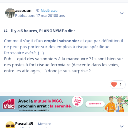
Author stats
assouan
Modérateur
Publication:
17 mai 2018
8 ans
Il y a 6 heures, PLANONYME a dit :
Comme il s'agit d'un
emploi saisonnier
et que par définition il
ne peut pas porter sur des emplois à risque spécifique
ferroviaire avéré, (...)
Euh.... quid des saisonniers à la manoeuvre ? Ils sont bien sur
des postes à fort risque ferroviaire (descente dans les voies,
entre les attelages, ...) donc je suis surprise ?
1
Author stats
Pascal 45
Membre