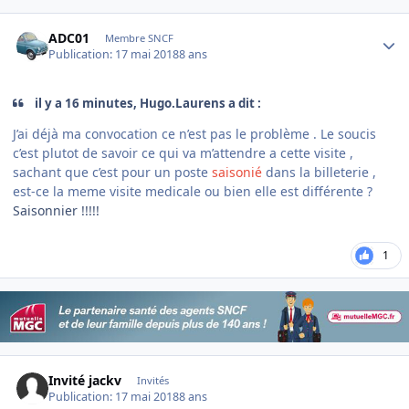
Author stats
ADC01
Membre SNCF
Publication:
17 mai 2018
8 ans
il y a 16 minutes, Hugo.Laurens a dit :
J’ai déjà ma convocation ce n’est pas le problème . Le soucis
c’est plutot de savoir ce qui va m’attendre a cette visite ,
sachant que c’est pour un poste
saisonié
dans la billeterie ,
est-ce la meme visite medicale ou bien elle est différente ?
Saisonnier !!!!!
1
Invité jackv
Invités
Publication:
17 mai 2018
8 ans