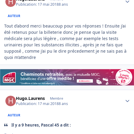
Publication:
17 mai 2018
8 ans
AUTEUR
Tout d’abord merci beaucoup pour vos réponses ! Ensuite j’ai
été retenus pour la billeterie donc je pense que la visite
médicale sera plus légère , comme par exemple les tests
urinaires pour les substances illicites , après je ne fais que
supposé , comme j’ai pu le dire précedement je ne sais pas à
quoi m’attendre
Author stats
Hugo.Laurens
Membre
Publication:
17 mai 2018
8 ans
AUTEUR
Il y a 9 heures, Pascal 45 a dit :