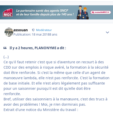
Author stats
assouan
Modérateur
Publication:
18 mai 2018
8 ans
Il y a 2 heures, PLANONYME a dit :
(...)
Ce qu'il faut retenir c'est que si d'aventure on recourt à des
CDD sur des emplois à risque avéré, la formation à la sécurité
doit être renforcée. Si c'est la même que celle d'un agent de
manoeuvre lambda, elle n'est pas renforcée. C'est la formation
de base initiale. Et elle n'est alors légalement pas suffisante
pour un saisonnier puisqu'il est dit qu'elle doit être
renforcée.
Bref, utiliser des saisonniers à la manœuvre, c'est des trucs à
avoir des problèmes ! Moi, je n'en dormirais pas.
Extrait d'une notice du Ministère du travail :