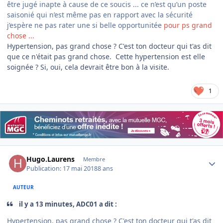
être jugé inapte à cause de ce soucis ... ce n’est qu’un poste
saisonié qui n’est même pas en rapport avec la sécurité
j’espère ne pas rater une si belle opportunitée
pour ps grand
chose ...
Hypertension, pas grand chose ? C'est ton docteur qui t'as dit
que ce n'était pas grand chose. Cette hypertension est elle
soignée ? Si, oui, cela devrait être bon à la visite.
1
Author stats
Hugo.Laurens
Membre
Publication:
17 mai 2018
8 ans
AUTEUR
il y a 13 minutes, ADC01 a dit :
Hypertension, pas grand chose ? C'est ton docteur qui t'as dit