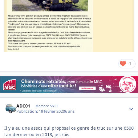
1
Author stats
ADC01
Membre SNCF
Publication:
19 février 2020
6 ans
Il y a eu une assos qui proposai ce genre de truc sur une 6500
l'an dernier ou en 2018, je crois.