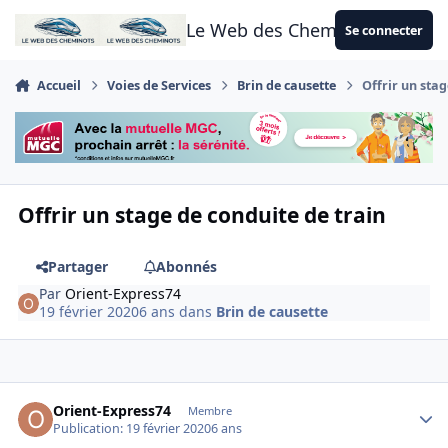
Aller au contenu
Le Web des Cheminots
Se connecter
Accueil
Voies de Services
Brin de causette
Offrir un stag
Offrir un stage de conduite de train
Partager
Abonnés
Par
Orient-Express74
19 février 2020
6 ans
dans
Brin de causette
Author stats
Orient-Express74
Membre
Publication:
19 février 2020
6 ans