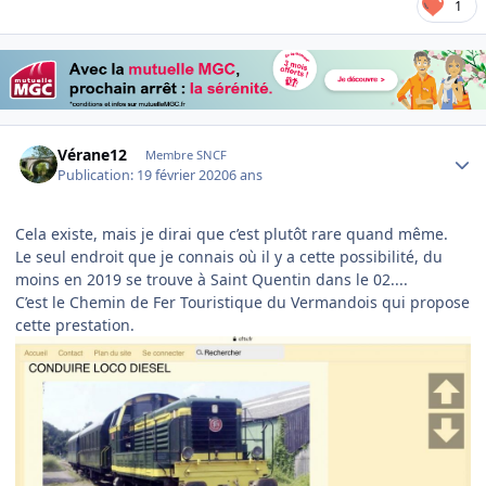
1
Author stats
Vérane12
Membre SNCF
Publication:
19 février 2020
6 ans
Cela existe, mais je dirai que c’est plutôt rare quand même.
Le seul endroit que je connais où il y a cette possibilité, du
moins en 2019 se trouve à Saint Quentin dans le 02....
C’est le Chemin de Fer Touristique du Vermandois qui propose
cette prestation.