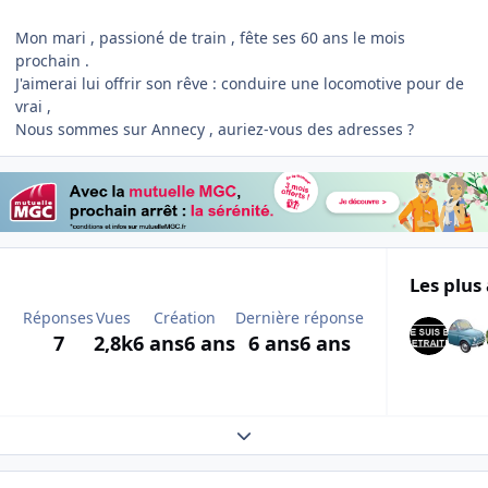
Mon mari , passioné de train , fête ses 60 ans le mois
prochain .
J'aimerai lui offrir son rêve : conduire une locomotive pour de
vrai ,
Nous sommes sur Annecy , auriez-vous des adresses ?
Les plus 
Réponses
Vues
Création
Dernière réponse
7
2,8k
6 ans
6 ans
6 ans
6 ans
Expand topic overview
Author stats