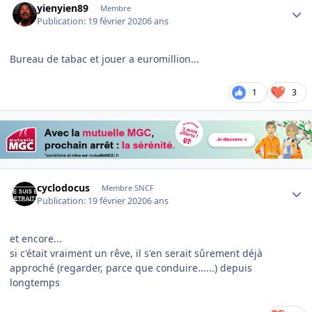
yienyien89
Membre
Publication:
19 février 2020
6 ans
Bureau de tabac et jouer a euromillion...
1
3
Author stats
cyclodocus
Membre SNCF
Publication:
19 février 2020
6 ans
et encore...
si c'était vraiment un rêve, il s'en serait sûrement déjà
approché (regarder, parce que conduire......) depuis
longtemps