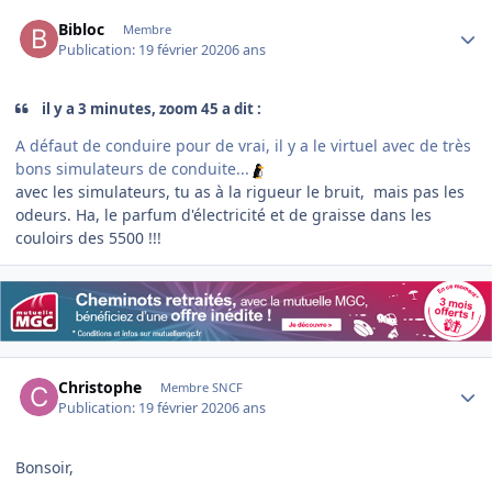
Author stats
Bibloc
Membre
Publication:
19 février 2020
6 ans
il y a 3 minutes, zoom 45 a dit :
A défaut de conduire pour de vrai, il y a le virtuel avec de très
bons simulateurs de conduite...
avec les simulateurs, tu as à la rigueur le bruit, mais pas les
odeurs. Ha, le parfum d'électricité et de graisse dans les
couloirs des 5500 !!!
Author stats
Christophe
Membre SNCF
Publication:
19 février 2020
6 ans
Bonsoir,