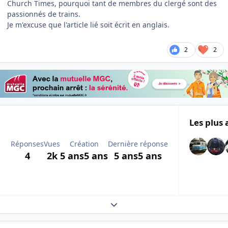
Church Times, pourquoi tant de membres du clergé sont des
passionnés de trains.
Je m'excuse que l'article lié soit écrit en anglais.
2
2
Les plus 
Réponses
Vues
Création
Dernière réponse
4
2k
5 ans
5 ans
5 ans
5 ans
Expand topic overview
Author stats