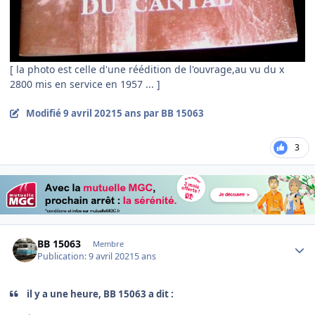
[ la photo est celle d'une réédition de l'ouvrage,au vu du x
2800 mis en service en 1957 ... ]
Modifié
9 avril 2021
5 ans
par BB 15063
3
Author stats
BB 15063
Membre
Publication:
9 avril 2021
5 ans
il y a une heure, BB 15063 a dit :