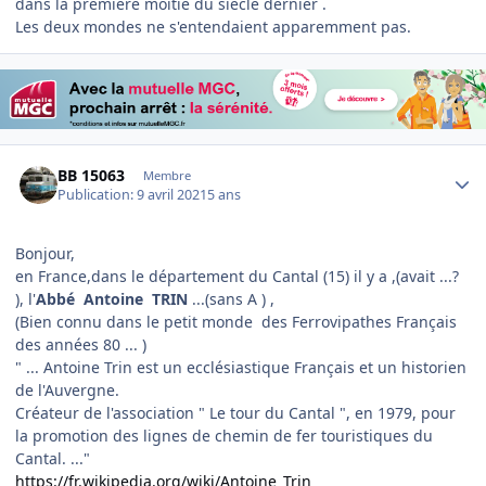
dans la premiere moitié du siècle dernier .
Les deux mondes ne s'entendaient apparemment pas.
Author stats
BB 15063
Membre
Publication:
9 avril 2021
5 ans
Bonjour,
en France,dans le département du Cantal (15) il y a ,(avait ...?
), l'
Abbé Antoine TRIN
...(sans A ) ,
(Bien connu dans le petit monde des Ferrovipathes Français
des années 80 ... )
" ... Antoine Trin est un ecclésiastique Français et un historien
de l'Auvergne.
Créateur de l'association " Le tour du Cantal ", en 1979, pour
la promotion des lignes de chemin de fer touristiques du
Cantal. ..."
https://fr.wikipedia.org/wiki/Antoine_Trin