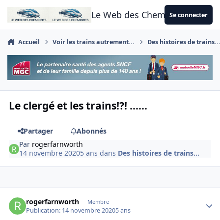
Aller au contenu
Le Web des Cheminots
Se connecter
Accueil
Voir les trains autrement...
Des histoires de trains..
Le clergé et les trains!?! ......
Partager
Abonnés
Par
rogerfarnworth
14 novembre 2020
5 ans
dans
Des histoires de trains...
Author stats
rogerfarnworth
Membre
Publication:
14 novembre 2020
5 ans