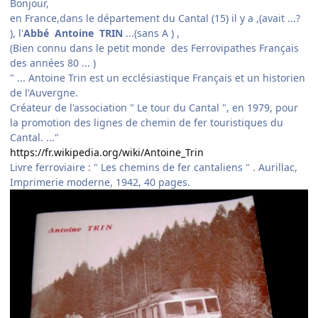
Bonjour,
en France,dans le département du Cantal (15) il y a ,(avait ...?
), l'
Abbé Antoine TRIN
...(sans A ) ,
(Bien connu dans le petit monde des Ferrovipathes Français
des années 80 ... )
" ... Antoine Trin est un ecclésiastique Français et un historien
de l'Auvergne.
Créateur de l'association " Le tour du Cantal ", en 1979, pour
la promotion des lignes de chemin de fer touristiques du
Cantal. ..."
https://fr.wikipedia.org/wiki/Antoine_Trin
Livre ferroviaire
:
" Les chemins de fer cantaliens " . Aurillac,
Imprimerie moderne, 1942, 40 pages.