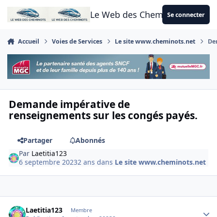
Aller au contenu
Le Web des Cheminots
Se connecter
Accueil
Voies de Services
Le site www.cheminots.net
De
Demande impérative de
renseignements sur les congés payés.
Partager
Abonnés
Par
Laetitia123
6 septembre 2023
2 ans
dans
Le site www.cheminots.net
Author stats
Laetitia123
Membre