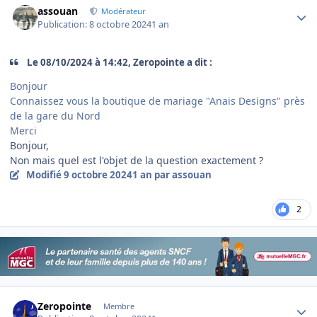
assouan
Modérateur
Publication:
8 octobre 2024
1 an
Le 08/10/2024 à 14:42, Zeropointe a dit :
Bonjour
Connaissez vous la boutique de mariage "Anais Designs" près
de la gare du Nord
Merci
Bonjour,
Non mais quel est l'objet de la question exactement ?
Modifié
9 octobre 2024
1 an
par assouan
2
Author stats
Zeropointe
Membre