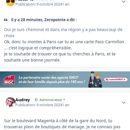
Publication:
9 octobre 2024
1 an
il y a 28 minutes, Zeropointe a dit :
Oui je suis cheminot et dans ma région y a pas beaucoup de
choix
Ok, donc tu montes à Paris car tu as une carte Pass-Carmillon
... c'est logique et compréhensible.
Je te souhaite de trouver ce que tu cherches à Paris, et te
souhaite une bonne journée.
Author stats
Audrey
Administrateur *
Publication:
9 octobre 2024
1 an
Sur le boulevard Magenta à côté de la gare du Nord, tu
trouveras plein de boutiques de mariage. Je ne connais pas