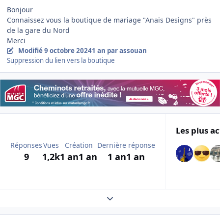
Bonjour
Connaissez vous la boutique de mariage "Anais Designs" près
de la gare du Nord
Merci
Modifié
9 octobre 2024
1 an
par assouan
Suppression du lien vers la boutique
Les plus ac
Réponses
Vues
Création
Dernière réponse
9
1,2k
1 an
1 an
1 an
1 an
Expand topic overview
Author stats