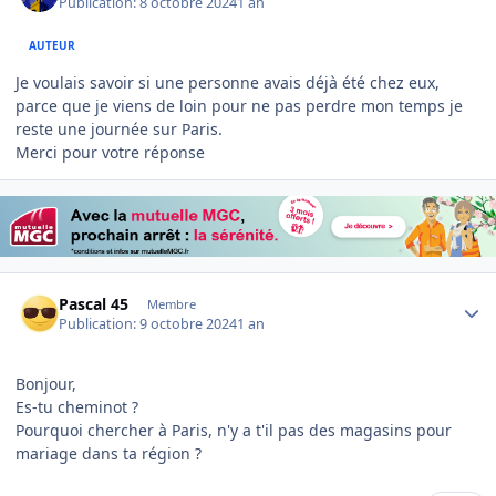
Publication:
8 octobre 2024
1 an
AUTEUR
Je voulais savoir si une personne avais déjà été chez eux,
parce que je viens de loin pour ne pas perdre mon temps je
reste une journée sur Paris.
Merci pour votre réponse
Author stats
Pascal 45
Membre
Publication:
9 octobre 2024
1 an
Bonjour,
Es-tu cheminot ?
Pourquoi chercher à Paris, n'y a t'il pas des magasins pour
mariage dans ta région ?