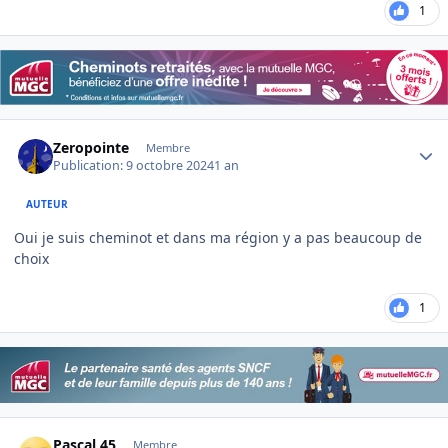
1
Author stats
Zeropointe
Membre
Publication:
9 octobre 2024
1 an
AUTEUR
Oui je suis cheminot et dans ma région y a pas beaucoup de
choix
1
Author stats
Pascal 45
Membre