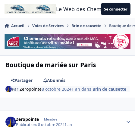
Aller au contenu
Le Web des Cheminots
Se connecter
Accueil
Voies de Services
Brin de causette
Boutique de m
Boutique de mariée sur Paris
Partager
Abonnés
Par
Zeropointe
8 octobre 2024
1 an
dans
Brin de causette
Author stats
Zeropointe
Membre
Publication:
8 octobre 2024
1 an