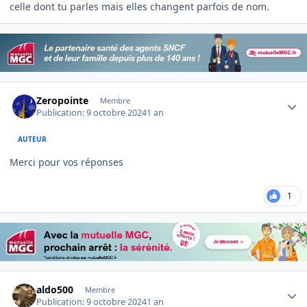
celle dont tu parles mais elles changent parfois de nom.
Author stats
Zeropointe
Membre
Publication:
9 octobre 2024
1 an
AUTEUR
Merci pour vos réponses
1
Author stats
aldo500
Membre
Publication:
9 octobre 2024
1 an