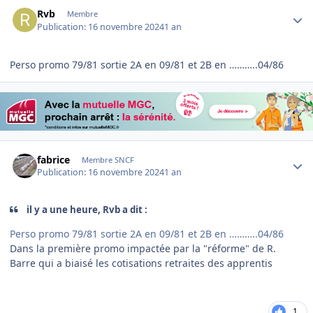
Author stats
Rvb
Membre
Publication:
16 novembre 2024
1 an
Perso promo 79/81 sortie 2A en 09/81 et 2B en ………..04/86
Author stats
fabrice
Membre SNCF
Publication:
16 novembre 2024
1 an
il y a une heure, Rvb a dit :
Perso promo 79/81 sortie 2A en 09/81 et 2B en ………..04/86
Dans la première promo impactée par la "réforme" de R.
Barre qui a biaisé les cotisations retraites des apprentis
1