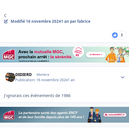
C
Modifié
16 novembre 2024
1 an
par fabrice
3
Author stats
DIDIERD
Membre
Publication:
16 novembre 2024
1 an
J'ignorais ces événements de 1986