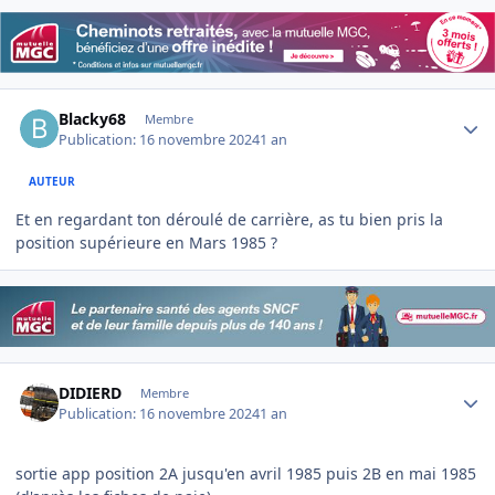
Author stats
Blacky68
Membre
Publication:
16 novembre 2024
1 an
AUTEUR
Et en regardant ton déroulé de carrière, as tu bien pris la
position supérieure en Mars 1985 ?
Author stats
DIDIERD
Membre
Publication:
16 novembre 2024
1 an
sortie app position 2A jusqu'en avril 1985 puis 2B en mai 1985