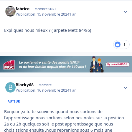
Author stats
fabrice
Membre SNCF
Publication:
15 novembre 2024
1 an
Expliques nous mieux ? ( arpete Metz 84/86)
1
Author stats
Blacky68
Membre
Publication:
16 novembre 2024
1 an
AUTEUR
Bonjour ,si tu te souviens quand nous sortions de
l'apprentissage nous sortions selon nos notes sur la position
2a ou 2b quelques soit le post apprentissage que nous
choisissions ensuite ,nous reprenions sous 6 mois une