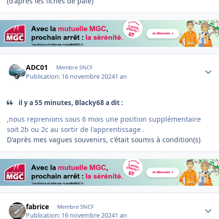
(d'après les fiches de paie)
Author stats
ADC01
Membre SNCF
Publication:
16 novembre 2024
1 an
il y a 55 minutes, Blacky68 a dit :
,nous reprenions sous 6 mois une position supplémentaire
soit 2b ou 2c au sortir de l'apprentissage .
D'après mes vagues souvenirs, c'était soumis à condition(s)
Author stats
fabrice
Membre SNCF
Publication:
16 novembre 2024
1 an