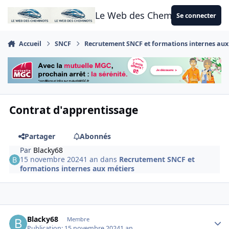
Aller au contenu
Le Web des Cheminots
Se connecter
Accueil
SNCF
Recrutement SNCF et formations internes aux
Contrat d'apprentissage
Partager
Abonnés
Par
Blacky68
15 novembre 2024
1 an
dans
Recrutement SNCF et
formations internes aux métiers
Author stats
Blacky68
Membre
Publication:
15 novembre 2024
1 an