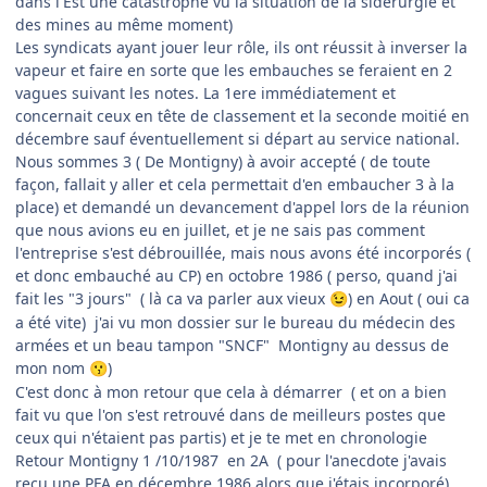
dans l'Est une catastrophe vu la situation de la sidérurgie et
des mines au même moment)
Les syndicats ayant jouer leur rôle, ils ont réussit à inverser la
vapeur et faire en sorte que les embauches se feraient en 2
vagues suivant les notes. La 1ere immédiatement et
concernait ceux en tête de classement et la seconde moitié en
décembre sauf éventuellement si départ au service national.
Nous sommes 3 ( De Montigny) à avoir accepté ( de toute
façon, fallait y aller et cela permettait d'en embaucher 3 à la
place) et demandé un devancement d'appel lors de la réunion
que nous avions eu en juillet, et je ne sais pas comment
l'entreprise s'est débrouillée, mais nous avons été incorporés (
et donc embauché au CP) en octobre 1986 ( perso, quand j'ai
fait les "3 jours" ( là ca va parler aux vieux
) en Aout ( oui ca
😉
a été vite) j'ai vu mon dossier sur le bureau du médecin des
armées et un beau tampon "SNCF" Montigny au dessus de
mon nom
)
😗
C'est donc à mon retour que cela à démarrer ( et on a bien
fait vu que l'on s'est retrouvé dans de meilleurs postes que
ceux qui n'étaient pas partis) et je te met en chronologie
Retour Montigny 1 /10/1987 en 2A ( pour l'anecdote j'avais
reçu une PFA en décembre 1986 alors que j'étais incorporé)