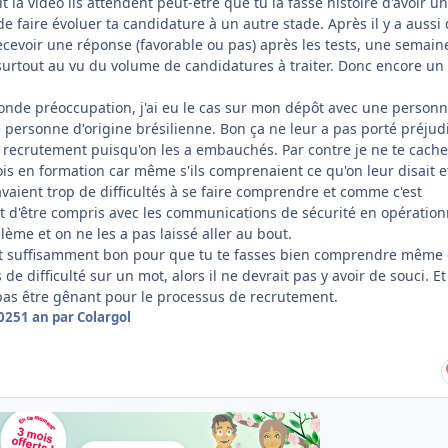
it la vidéo ils attendent peut-être que tu la fasse histoire d'avoir un
e faire évoluer ta candidature à un autre stade. Après il y a aussi
ecevoir une réponse (favorable ou pas) après les tests, une semain
surtout au vu du volume de candidatures à traiter. Donc encore un
onde préoccupation, j'ai eu le cas sur mon dépôt avec une person
 personne d'origine brésilienne. Bon ça ne leur a pas porté préjud
 recrutement puisqu'on les a embauchés. Par contre je ne te cach
ois en formation car même s'ils comprenaient ce qu'on leur disait e
 avaient trop de difficultés à se faire comprendre et comme c'est
d'être compris avec les communications de sécurité en opération
lème et on ne les a pas laissé aller au bout.
est suffisamment bon pour que tu te fasses bien comprendre même
e difficulté sur un mot, alors il ne devrait pas y avoir de souci. Et
 pas être gênant pour le processus de recrutement.
2025
1 an
par Colargol