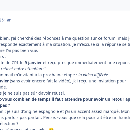
025
1 an
 bien. J'ai cherché des réponses à ma question sur ce forum, mais je
responde exactement à ma situation. Je m'excuse si la réponse se 
ne l'ai pas bien vue.
rs :
ste de CRL le
9 janvier
et reçu presque immédiatement une répons
 retient notre attention !"
.
u un mail m'invitant à la prochaine étape :
la vidéo différée
.
nvier
(sans avoir encore fait la vidéo), j'ai reçu une invitation pour
ude.
s je ne suis pas sûr d’avoir réussi.
-vous combien de temps il faut attendre pour avoir un retour a
pes ?
 : je suis d’origine espagnole et j’ai un accent assez marqué. Mon
ais parfois pas parfait. Pensez-vous que cela pourrait être un hand
élection ?
s réponses et conseils !
😊