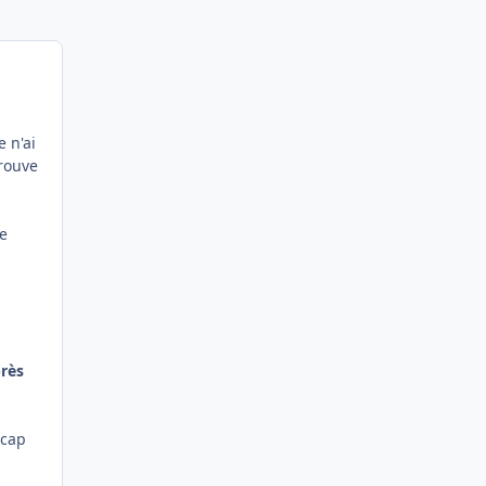
 n'ai
trouve
e
près
icap