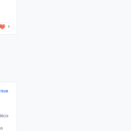
1
TEUR
décis
ns