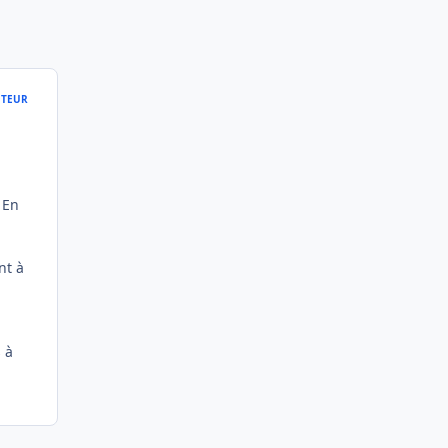
TEUR
 En
nt à
s à