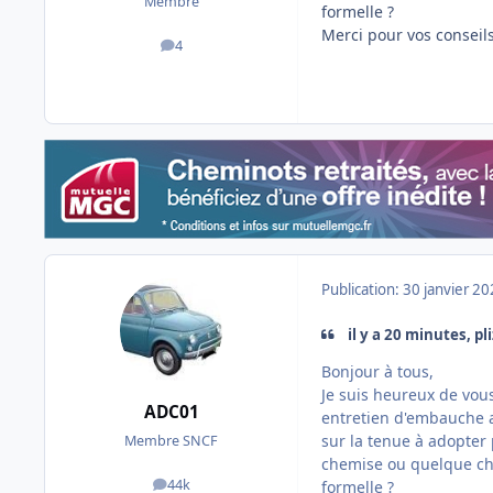
Membre
formelle ?
Merci pour vos conseils
4
messages
Publication:
30 janvier 2
il y a 20 minutes, pli
Bonjour à tous,
Je suis heureux de vous
ADC01
entretien d'embauche a
sur la tenue à adopter 
Membre SNCF
chemise ou quelque ch
44k
formelle ?
messages