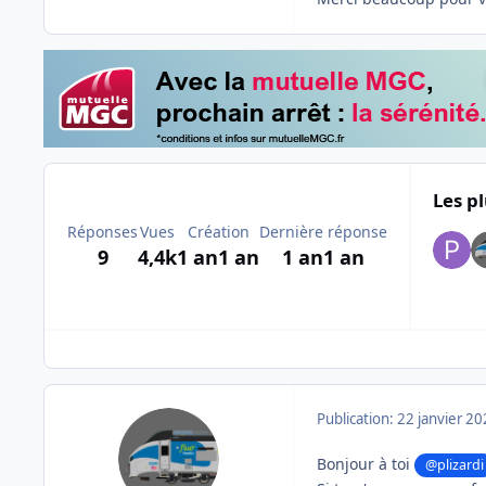
Les pl
Réponses
Vues
Création
Dernière réponse
9
4,4k
1 an
1 an
1 an
1 an
Publication:
22 janvier 2
Bonjour à toi
@plizardi