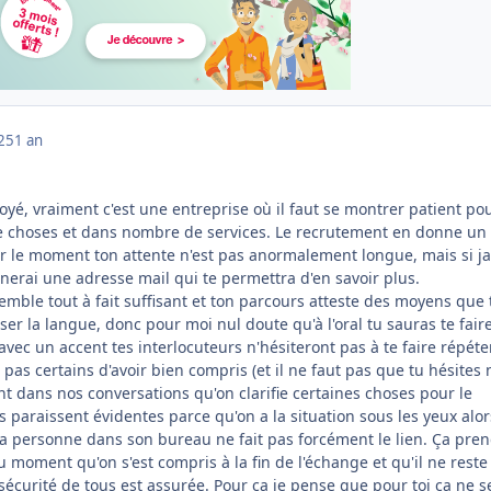
025
1 an
nvoyé, vraiment c'est une entreprise où il faut se montrer patient po
choses et dans nombre de services. Le recrutement en donne un
r le moment ton attente n'est pas anormalement longue, mais si j
nnerai une adresse mail qui te permettra d'en savoir plus.
emble tout à fait suffisant et ton parcours atteste des moyens que 
ser la langue, donc pour moi nul doute qu'à l'oral tu sauras te fair
ec un accent tes interlocuteurs n'hésiteront pas à te faire répéte
t pas certains d'avoir bien compris (et il ne faut pas que tu hésites
uent dans nos conversations qu'on clarifie certaines choses pour le
paraissent évidentes parce qu'on a la situation sous les yeux alor
l la personne dans son bureau ne fait pas forcément le lien. Ça pren
moment qu'on s'est compris à la fin de l'échange et qu'il ne reste
sécurité de tous est assurée. Pour ça je pense que pour toi ça ne s