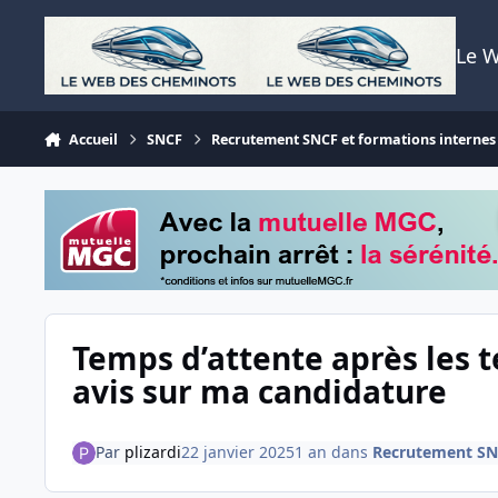
Aller au contenu
Le 
Accueil
SNCF
Recrutement SNCF et formations internes
Temps d’attente après les t
avis sur ma candidature
Par
plizardi
22 janvier 2025
1 an
dans
Recrutement SNC