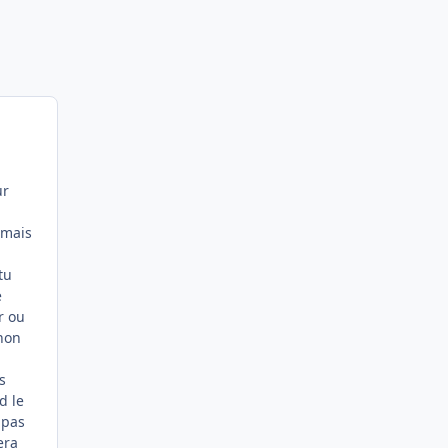
ur
amais
tu
e
r ou
 non
s
d le
 pas
era