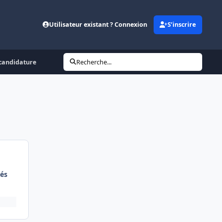
Utilisateur existant ? Connexion
S’inscrire
a candidature
Recherche...
és