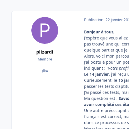
Publication:
22 janvier 2
Bonjour à tous,
J'espère que vous allez
pas trouvé une qui cor
quelque part et que je 
plizardi
Alors, voici mon parcou
Membre
J'ai postulé pour un po
indiquant :
"Votre profil
4
messages
Le
14 janvier
, j'ai reç
Curieusement, le
15 ja
passer les tests d'aptit
J’ai passé ces tests, mai
Ma question est :
Savez
avoir complété ces éta
Une autre préoccupation
français est correct, m
dans ce processus de s
Merci beaucoup pour vo