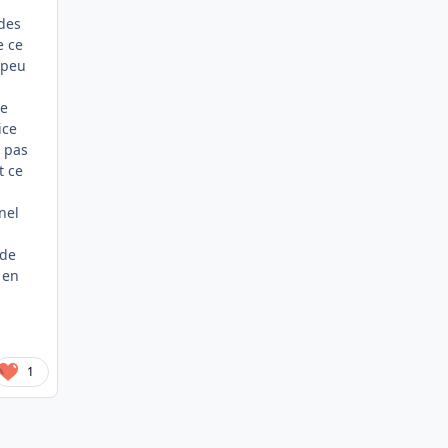
 des
e ce
 peu
ne
ice
e pas
t ce
nel
 de
 en
1