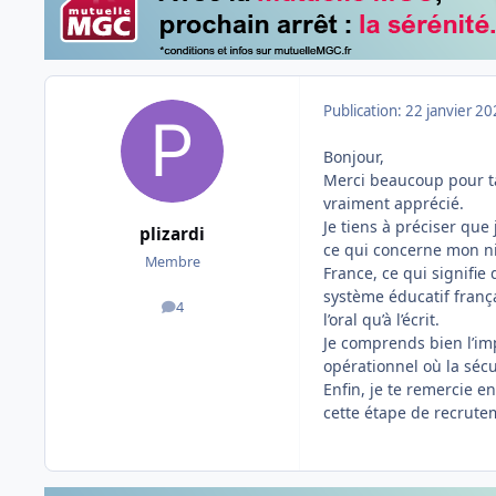
Publication:
22 janvier 2
Bonjour,
Merci beaucoup pour ta
vraiment apprécié.
Je tiens à préciser que
plizardi
ce qui concerne mon niv
Membre
France, ce qui signifie
système éducatif frança
4
messages
l’oral qu’à l’écrit.
Je comprends bien l’im
opérationnel où la sécur
Enfin, je te remercie en
cette étape de recrute