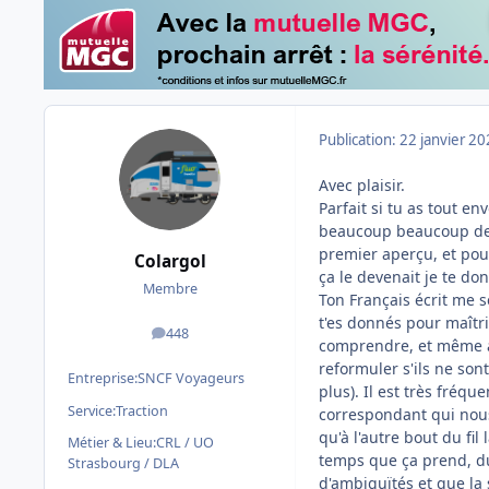
Publication:
22 janvier 2
Avec plaisir.
Parfait si tu as tout e
beaucoup beaucoup de 
premier aperçu, et pou
Colargol
ça le devenait je te do
Membre
Ton Français écrit me s
t'es donnés pour maîtri
448
messages
comprendre, et même av
reformuler s'ils ne son
Entreprise:
SNCF Voyageurs
plus). Il est très fréq
Service:
Traction
correspondant qui nous 
qu'à l'autre bout du fi
Métier & Lieu:
CRL / UO
temps que ça prend, du 
Strasbourg / DLA
d'ambiguïtés et que la 