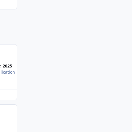
Most Popular Posts
r. 2025
lication
Tu t'habilles comme d'habitude pour te sentir à l'aise