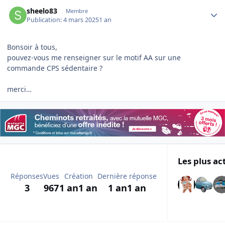
Author stats
sheelo83
Membre
Publication:
4 mars 2025
1 an
Bonsoir à tous,
pouvez-vous me renseigner sur le motif AA sur une
commande CPS sédentaire ?
merci…
Les plus ac
Réponses
Vues
Création
Dernière réponse
3
967
1 an
1 an
1 an
1 an