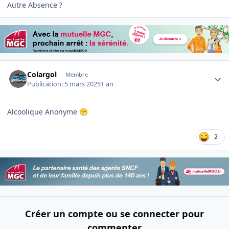
Autre Absence ?
Author stats
Colargol
Membre
Publication:
5 mars 2025
1 an
Alcoolique Anonyme
😁
2
Créer un compte ou se connecter pour
commenter