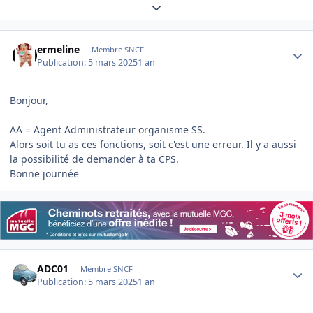
Expand topic overview
Author stats
ermeline
Membre SNCF
Publication:
5 mars 2025
1 an
Bonjour,
AA = Agent Administrateur organisme SS.
Alors soit tu as ces fonctions, soit c'est une erreur. Il y a aussi
la possibilité de demander à ta CPS.
Bonne journée
Author stats
ADC01
Membre SNCF
Publication:
5 mars 2025
1 an