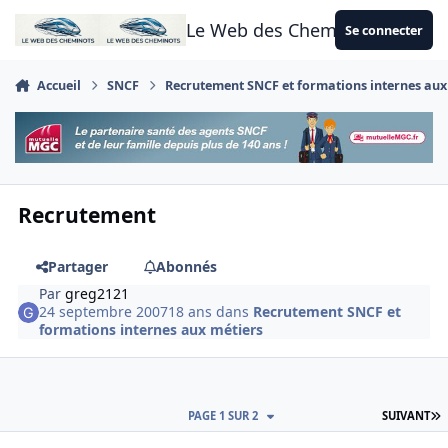
Aller au contenu
Le Web des Cheminots
Se connecter
Accueil
SNCF
Recrutement SNCF et formations internes aux
Recrutement
Partager
Abonnés
Par
greg2121
24 septembre 2007
18 ans
dans
Recrutement SNCF et
formations internes aux métiers
D
PAGE 1 SUR 2
SUIVANT
Author stats