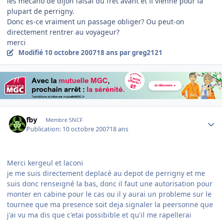
les mecano de dijon faisai du fret avant et il vienne pour la
plupart de perrigny.
Donc es-ce vraiment un passage obliger? Ou peut-on
directement rentrer au voyageur?
merci
Modifié
10 octobre 2007
18 ans
par greg2121
Author stats
fby
Membre SNCF
Publication:
10 octobre 2007
18 ans
Merci kergeul et laconi
je me suis directement deplacé au depot de perrigny et me
suis donc renseigné la bas, donc il faut une autorisation pour
monter en cabine pour le cas ou il y aurai un probleme sur le
tournee que ma presence soit deja signaler la peersonne que
j'ai vu ma dis que c'etai possibible et qu'il me rapellerai