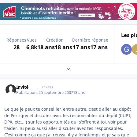
Les pl
Réponses
Vues
Création
Dernière réponse
28
6,8k
18 ans
18 ans
17 ans
17 ans
Expand topic overview
Invité ____
Invités
Publication:
25 septembre 2007
18 ans
Ce que je peux te conseiller, entre autre, c'est d'aller au dépôt
de Perrigny et discuter avec les responsables du dépôt (CUPT,
DPX, etc....) sur les opportunités qui s'offrent à toi, voir pour
t'aider. Tu peux aussi aller discuter avec tes responsables.
C'est comme ça que j'ai réussi, il y a longtemps et je sais que