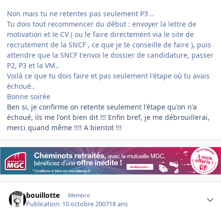
Non mais tu ne retentes pas seulement P3 ..
Tu dois tout recommencer du début : envoyer la lettre de
motivation et le CV ( ou le faire directement via le site de
recrutement de la SNCF , ce que je te conseille de faire ), puis
attendre que la SNCF t'envoi le dossier de candidature, passer
P2, P3 et la VM..
Voilà ce que tu dois faire et pas seulement l'étape où tu avais
échoué..
Bonne soirée
Ben si, je confirme on retente seulement l'étape qu'on n'a
échoué, ils me l'ont bien dit !!! Enfin bref, je me débrouillerai,
merci quand même !!!! A bientot !!!
Author stats
bouillotte
Membre
Publication:
10 octobre 2007
18 ans