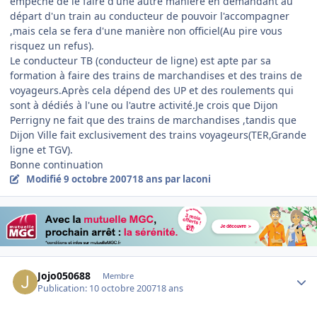
empêche de le faire d'une autre manière en demandant au
départ d'un train au conducteur de pouvoir l'accompagner
,mais cela se fera d'une manière non officiel(Au pire vous
risquez un refus).
Le conducteur TB (conducteur de ligne) est apte par sa
formation à faire des trains de marchandises et des trains de
voyageurs.Après cela dépend des UP et des roulements qui
sont à dédiés à l'une ou l'autre activité.Je crois que Dijon
Perrigny ne fait que des trains de marchandises ,tandis que
Dijon Ville fait exclusivement des trains voyageurs(TER,Grande
ligne et TGV).
Bonne continuation
Modifié
9 octobre 2007
18 ans
par laconi
Author stats
Jojo050688
Membre
Publication:
10 octobre 2007
18 ans