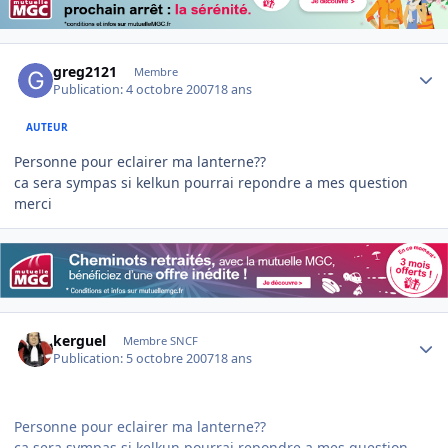
Author stats
greg2121
Membre
Publication:
4 octobre 2007
18 ans
AUTEUR
Personne pour eclairer ma lanterne??
ca sera sympas si kelkun pourrai repondre a mes question
merci
Author stats
kerguel
Membre SNCF
Publication:
5 octobre 2007
18 ans
Personne pour eclairer ma lanterne??
ca sera sympas si kelkun pourrai repondre a mes question