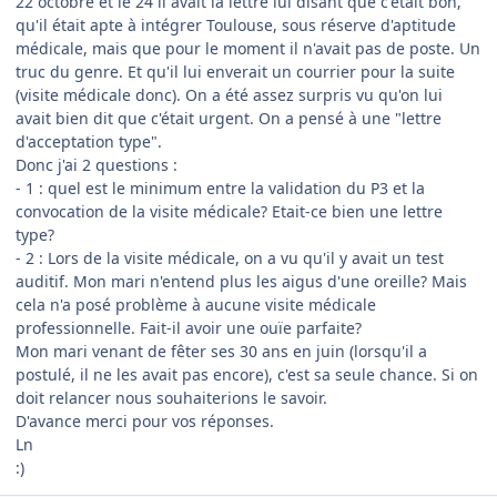
22 octobre et le 24 il avait la lettre lui disant que c'était bon,
qu'il était apte à intégrer Toulouse, sous réserve d'aptitude
médicale, mais que pour le moment il n'avait pas de poste. Un
truc du genre. Et qu'il lui enverait un courrier pour la suite
(visite médicale donc). On a été assez surpris vu qu'on lui
avait bien dit que c'était urgent. On a pensé à une "lettre
d'acceptation type".
Donc j'ai 2 questions :
- 1 : quel est le minimum entre la validation du P3 et la
convocation de la visite médicale? Etait-ce bien une lettre
type?
- 2 : Lors de la visite médicale, on a vu qu'il y avait un test
auditif. Mon mari n'entend plus les aigus d'une oreille? Mais
cela n'a posé problème à aucune visite médicale
professionnelle. Fait-il avoir une ouïe parfaite?
Mon mari venant de fêter ses 30 ans en juin (lorsqu'il a
postulé, il ne les avait pas encore), c'est sa seule chance. Si on
doit relancer nous souhaiterions le savoir.
D'avance merci pour vos réponses.
Ln
:)