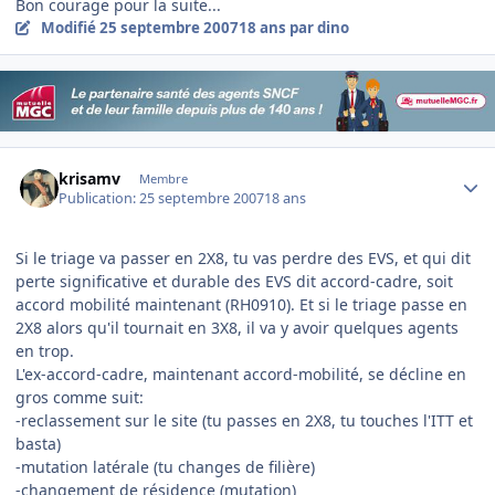
Bon courage pour la suite...
Modifié
25 septembre 2007
18 ans
par dino
Author stats
krisamv
Membre
Publication:
25 septembre 2007
18 ans
Si le triage va passer en 2X8, tu vas perdre des EVS, et qui dit
perte significative et durable des EVS dit accord-cadre, soit
accord mobilité maintenant (RH0910). Et si le triage passe en
2X8 alors qu'il tournait en 3X8, il va y avoir quelques agents
en trop.
L'ex-accord-cadre, maintenant accord-mobilité, se décline en
gros comme suit:
-reclassement sur le site (tu passes en 2X8, tu touches l'ITT et
basta)
-mutation latérale (tu changes de filière)
-changement de résidence (mutation)