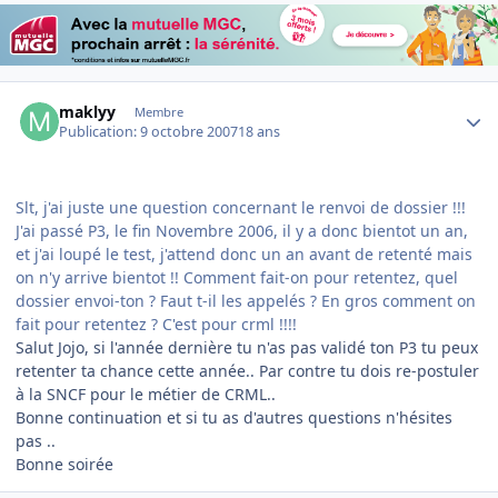
Author stats
maklyy
Membre
Publication:
9 octobre 2007
18 ans
Slt, j'ai juste une question concernant le renvoi de dossier !!!
J'ai passé P3, le fin Novembre 2006, il y a donc bientot un an,
et j'ai loupé le test, j'attend donc un an avant de retenté mais
on n'y arrive bientot !! Comment fait-on pour retentez, quel
dossier envoi-ton ? Faut t-il les appelés ? En gros comment on
fait pour retentez ? C'est pour crml !!!!
Salut Jojo, si l'année dernière tu n'as pas validé ton P3 tu peux
retenter ta chance cette année.. Par contre tu dois re-postuler
à la SNCF pour le métier de CRML..
Bonne continuation et si tu as d'autres questions n'hésites
pas ..
Bonne soirée