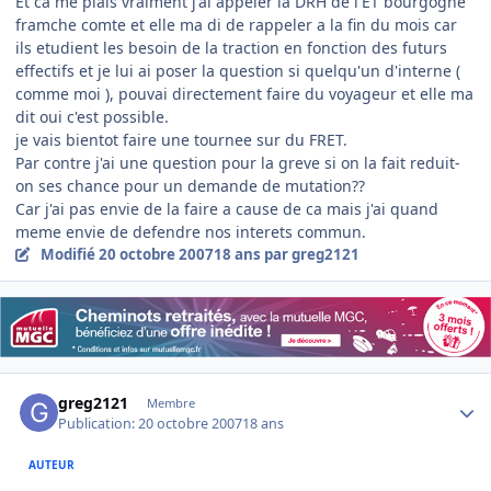
Et ca me plais vraiment j'ai appeler la DRH de l'ET bourgogne
framche comte et elle ma di de rappeler a la fin du mois car
ils etudient les besoin de la traction en fonction des futurs
effectifs et je lui ai poser la question si quelqu'un d'interne (
comme moi ), pouvai directement faire du voyageur et elle ma
dit oui c'est possible.
je vais bientot faire une tournee sur du FRET.
Par contre j'ai une question pour la greve si on la fait reduit-
on ses chance pour un demande de mutation??
Car j'ai pas envie de la faire a cause de ca mais j'ai quand
meme envie de defendre nos interets commun.
Modifié
20 octobre 2007
18 ans
par greg2121
Author stats
greg2121
Membre
Publication:
20 octobre 2007
18 ans
AUTEUR