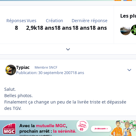
Les pl
Réponses
Vues
Création
Dernière réponse
8
2,9k
18 ans
18 ans
18 ans
18 ans
Expand topic overview
Author stats
Typiac
Membre SNCF
Publication:
30 septembre 2007
18 ans
Salut.
Belles photos.
Finalement ça change un peu de la livrée triste et dépassée
des TGV.