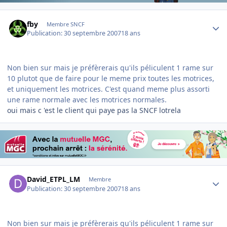
Author stats
fby
Membre SNCF
Publication:
30 septembre 2007
18 ans
Non bien sur mais je préfèrerais qu'ils péliculent 1 rame sur
10 plutot que de faire pour le meme prix toutes les motrices,
et uniquement les motrices. C'est quand meme plus assorti
une rame normale avec les motrices normales.
oui mais c 'est le client qui paye pas la SNCF lotrela
Author stats
David_ETPL_LM
Membre
Publication:
30 septembre 2007
18 ans
Non bien sur mais je préfèrerais qu'ils péliculent 1 rame sur