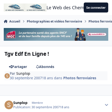
Aller au contenu
Le Web des Cheminots
Se connecter
Accueil
Photographies et vidéos ferroviaire
Photos ferrovi
Tgv Edf En Ligne !
Partager
Abonnés
Par
Sunplop
30 septembre 2007
18 ans
dans
Photos ferroviaires
Author stats
Sunplop
Membre
Publication:
30 septembre 2007
18 ans