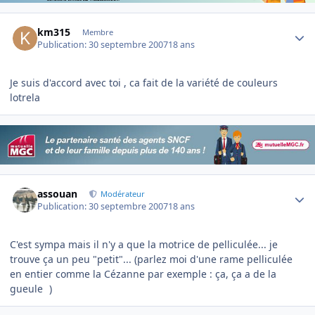
Author stats
km315
Membre
Publication:
30 septembre 2007
18 ans
Je suis d'accord avec toi , ca fait de la variété de couleurs
lotrela
Author stats
assouan
Modérateur
Publication:
30 septembre 2007
18 ans
C'est sympa mais il n'y a que la motrice de pelliculée... je
trouve ça un peu "petit"... (parlez moi d'une rame pelliculée
en entier comme la Cézanne par exemple : ça, ça a de la
gueule
)