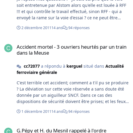
soit entretenue par Alstom alors qu'elle est louée à RFF
!!! et qui contrôle le travail effectué, sinon RFF - qui a
envoyé la rame sur la voie d'essai ? ce ne peut être
qu'un aiguilleur de la SNCF, donc manque de sécurité et
2 décembre 2011
14 ans
94 réponses
de coordination Quand divers médias disent que la
SNCF et RFF ne sont pas concernés, je suis bien surpris.
Accident mortel - 3 ouvriers heurtés par un train dans la Meuse
On saura vraiment ce qui s'est passé que si il y a une
Accident mortel - 3 ouvriers heurtés par un train
enqête du BEA.
dans la Meuse
cc72077
a répondu à
kerguel
situé dans
Actualité
ferroviaire générale
C'est terrible cet accident; comment a t'il pu se produire
? La déviation sur cette voie réservée a sans doute été
donnée par un aiguilleur SNCF. Dans ce cas des
dispositions de sécurité doivent être prises; et les feux
de signalisation ouverts donnant sur une voie en
1 décembre 2011
14 ans
94 réponses
travaux !!! Et le courant pas coupé ? Que d'erreurs. Des
ouvriers Alstom travaillant sur cette voie qui ne leur
G.Pépy et H. du Mesnil rappelé à l'ordre
appartient pas. Bizarre. Condoléances aux familles.
G.Pépy et H. du Mesnil rappelé à l'ordre