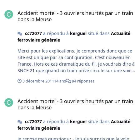
Accident mortel - 3 ouvriers heurtés par un train dans la Meuse
Accident mortel - 3 ouvriers heurtés par un train
dans la Meuse
cc72077
a répondu à
kerguel
situé dans
Actualité
ferroviaire générale
Merci pour les explications. Je comprends donc que ce
site est unique par sa configuration. C'est nouveau en
France. Hors ce cas dramatique du fil, je voudrais dire à
SNCF 21 que quand un train privé circule sur une voie
ferrée classique on a bien affaire à RFF. Et quand il est
3 décembre 2011
14 ans
94 réponses
aiguillé on a bien affaire à la SNCF. Et quand il est
surveillé d'un poste de commandement, aussi. RFF et la
Accident mortel - 3 ouvriers heurtés par un train dans la Meuse
SNCF sont donc bien concernés.
Accident mortel - 3 ouvriers heurtés par un train
dans la Meuse
cc72077
a répondu à
kerguel
situé dans
Actualité
ferroviaire générale
Je repose mes questions : - je suis surpris que la voie