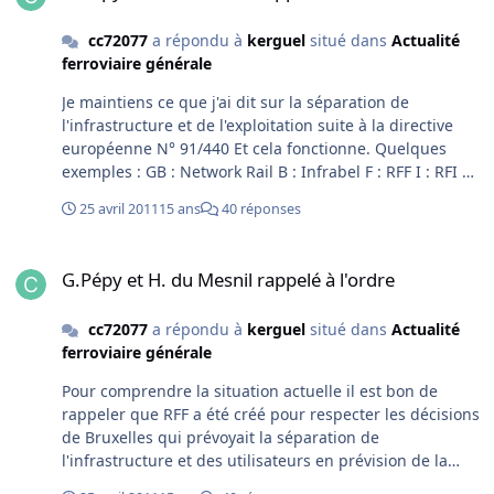
cc72077
a répondu à
kerguel
situé dans
Actualité
ferroviaire générale
Je maintiens ce que j'ai dit sur la séparation de
l'infrastructure et de l'exploitation suite à la directive
européenne N° 91/440 Et cela fonctionne. Quelques
exemples : GB : Network Rail B : Infrabel F : RFF I : RFI E :
ADIF P : Refer DK : Banedanmark Je ne suis pas
25 avril 2011
15 ans
40 réponses
cheminot mais j'ai des connaissances ferroviaires.
G.Pépy et H. du Mesnil rappelé à l'ordre
G.Pépy et H. du Mesnil rappelé à l'ordre
cc72077
a répondu à
kerguel
situé dans
Actualité
ferroviaire générale
Pour comprendre la situation actuelle il est bon de
rappeler que RFF a été créé pour respecter les décisions
de Bruxelles qui prévoyait la séparation de
l'infrastructure et des utilisateurs en prévision de la
libéralisation du rail dans l'Union Européenne. Cela s'est