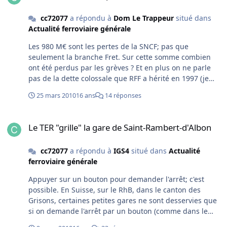
cc72077
a répondu à
Dom Le Trappeur
situé dans
Actualité ferroviaire générale
Les 980 M€ sont les pertes de la SNCF; pas que
seulement la branche Fret. Sur cette somme combien
ont été perdus par les grèves ? Et en plus on ne parle
pas de la dette colossale que RFF a hérité en 1997 (je
cois que l'on en est à 27 milliards €) ...
25 mars 2010
16 ans
14 réponses
Le TER "grille" la gare de Saint-Rambert-d'Albon
Le TER "grille" la gare de Saint-Rambert-d'Albon
cc72077
a répondu à
IGS4
situé dans
Actualité
ferroviaire générale
Appuyer sur un bouton pour demander l'arrêt; c'est
possible. En Suisse, sur le RhB, dans le canton des
Grisons, certaines petites gares ne sont desservies que
si on demande l'arrêt par un bouton (comme dans le
bus). Sur le quai de ces stations c'est le mème principe.