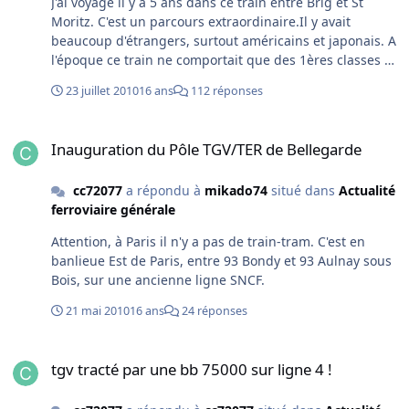
J'ai voyagé il y a 5 ans dans ce train entre Brig et St
les détails. Quant à faire venir un remplaçant depuis
Moritz. C'est un parcours extraordinaire.Il y avait
Lyon il y avait peut-être une solution plus rapide ? Je
beaucoup d'étrangers, surtout américains et japonais. A
pense que la SNCF a fait le calcul d'économiser sur les
l'époque ce train ne comportait que des 1ères classes et
réserves et les astreintes pour les conducteurs et les
comme j'avais un "Swiss Pass" j'ai du payer le
réserves pour les locos; mais quand il y a un problème
23 juillet 2010
16 ans
112 réponses
surclassement et la réservation. Maintenant la nouvelle
alors les médias se jettent sur l'info ... Comme avec les
version comporte les 2 classes; on ne paye plus que la
camions ce doit être ce que l'on appelle le "flux tendu"...
Inauguration du Pôle TGV/TER de Bellegarde
réservation. Bien que la Suisse soit coûteuse (surtout les
Inauguration du Pôle TGV/TER de Bellegarde
hôtels), je recommande ce parcours qui m'avait fasciné.
Concernant l'accident il aurait pu être encore plus grave
cc72077
a répondu à
mikado74
situé dans
Actualité
car à quelques dizaines de mètres il y a un viaduc ... Les
ferroviaire générale
causes ne sont pas encores connues.
Attention, à Paris il n'y a pas de train-tram. C'est en
banlieue Est de Paris, entre 93 Bondy et 93 Aulnay sous
Bois, sur une ancienne ligne SNCF.
21 mai 2010
16 ans
24 réponses
tgv tracté par une bb 75000 sur ligne 4 !
tgv tracté par une bb 75000 sur ligne 4 !