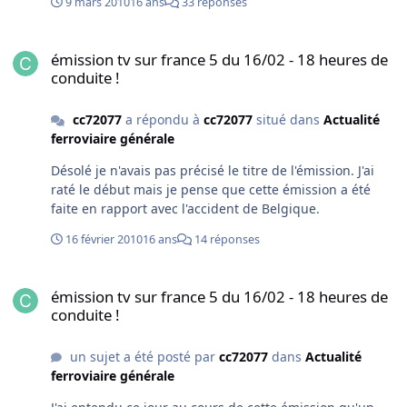
9 mars 2010
16 ans
33 réponses
Pour ceux qui ne connaissent pas, c'est sur une de ces
lignes - entre autres - où circule le célèbre "Glacier
émission tv sur france 5 du 16/02 - 18 heures de conduite !
Express" que je recommande; c'est un voyage
émission tv sur france 5 du 16/02 - 18 heures de
exceptionnel dans les montagnes de Zermatt à Saint
conduite !
Moritz.
cc72077
a répondu à
cc72077
situé dans
Actualité
ferroviaire générale
Désolé je n'avais pas précisé le titre de l'émission. J'ai
raté le début mais je pense que cette émission a été
faite en rapport avec l'accident de Belgique.
16 février 2010
16 ans
14 réponses
émission tv sur france 5 du 16/02 - 18 heures de conduite !
émission tv sur france 5 du 16/02 - 18 heures de
conduite !
un sujet a été posté par
cc72077
dans
Actualité
ferroviaire générale