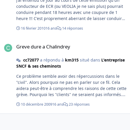
J'ai entendu ce jour au cours de cette émission qu'un
conducteur de ECR (ou VEOLIA je ne sais plus) pourrait
conduire pendant 18 heures avec une coupure de 1
heure !!! C'est proprement aberrant de laisser conduire
si longtemps.... Est-ce vrai ? Où est la sécurité ? Qui
16 février 2010
16 ans
14 réponses
peut empécher cela ? A vous lire car si c'est possible,
c'est très grave pour la sécurité de tous; cheminots et
Greve dure a Chalindrey
voyageurs.
Greve dure a Chalindrey
cc72077
a répondu à
km315
situé dans
L'entreprise
SNCF & ses cheminots
Ce problème semble avoir des répercussions dans le
"civil". Alors pourquoi ne pas en parler sur ce fil. Cela
aidera peut-être à comprendre les raisons de cette cette
grève. Pourquoi les "clients" ne seraient pas informés.
Messieurs les cheminots, vous nous devez des
10 décembre 2009
16 ans
23 réponses
explications pour toutes ces grèves. Car la libéralisation
arrive ...