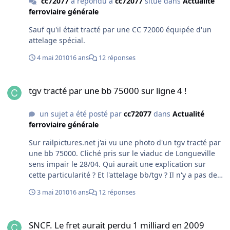
cc72077
a répondu à
cc72077
situé dans
Actualité
ferroviaire générale
Sauf qu'il était tracté par une CC 72000 équipée d'un
attelage spécial.
4 mai 2010
16 ans
12 réponses
tgv tracté par une bb 75000 sur ligne 4 !
tgv tracté par une bb 75000 sur ligne 4 !
un sujet a été posté par
cc72077
dans
Actualité
ferroviaire générale
Sur railpictures.net j'ai vu une photo d'un tgv tracté par
une bb 75000. Cliché pris sur le viaduc de Longueville
sens impair le 28/04. Qui aurait une explication sur
cette particularité ? Et l'attelage bb/tgv ? Il n'y a pas de
wagon intercalaire. Merci des renseignements.
3 mai 2010
16 ans
12 réponses
SNCF. Le fret aurait perdu 1 milliard en 2009
SNCF. Le fret aurait perdu 1 milliard en 2009