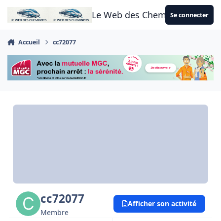
Aller au contenu
Le Web des Cheminots
Se connecter
Accueil
cc72077
cc72077
Afficher son activité
Membre