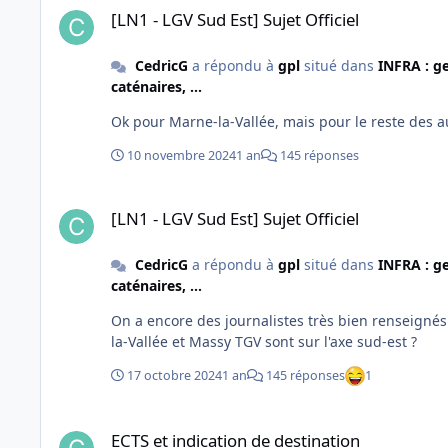
détection des trains au sol, ou d'ETCS niveau 2 HT
[LN1 - LGV Sud Est] Sujet Officiel
CedricG
a répondu à
gpl
situé dans
INFRA : ge
caténaires, ...
Ok pour Marne-la-Vallée, mais pour le reste des au
10 novembre 2024
1 an
145 réponses
[LN1 - LGV Sud Est] Sujet Officiel
[LN1 - LGV Sud Est] Sujet Officiel
CedricG
a répondu à
gpl
situé dans
INFRA : ge
caténaires, ...
On a encore des journalistes très bien renseignés
la-Vallée et Massy TGV sont sur l'axe sud-est ?
17 octobre 2024
1 an
145 réponses
1
ECTS et indication de destination
ECTS et indication de destination