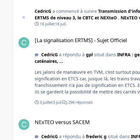
essieux trop chargés ou endommagés.
CedricG
a commencé à suivre
Transmission d'info
ERTMS de niveau 3, le CBTC et NEXteO
,
NExTEO 
18 juillet
18 juil.
[La signalisation ERTMS] - Sujet Officiel
[La signalisation ERTMS] - Sujet Officiel
CedricG
a répondu à
gpl
situé dans
INFRA : ge
caténaires, ...
Les jalons de manœuvre en TVM, c'est surtout pour
signification en ETCS car, jusque là, les trains t
franchissement n'a pas de signification en ETCS. 
ils se gardent la possibilité de mettre des carrés 
rames non réversibles (donc refoulement avec ag
3 juillet
3 juil.
296 réponses
NExTEO versus SACEM
NExTEO versus SACEM
CedricG
a répondu à
frederic g
situé dans
INFR