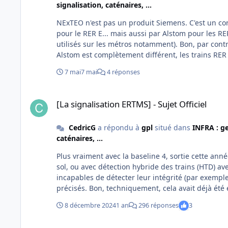
signalisation, caténaires, ...
NExTEO n'est pas un produit Siemens. C'est un co
pour le RER E... mais aussi par Alstom pour les RE
utilisés sur les métros notamment). Bon, par contr
Alstom est complètement différent, les trains RER
B et D et inversement.
7 mai
7 mai
4 réponses
[La signalisation ERTMS] - Sujet Officiel
[La signalisation ERTMS] - Sujet Officiel
CedricG
a répondu à
gpl
situé dans
INFRA : ge
caténaires, ...
Plus vraiment avec la baseline 4, sortie cette ann
sol, ou avec détection hybride des trains (HTD) av
incapables de détecter leur intégrité (par exemple, 
précisés. Bon, techniquement, cela avait déjà été expérimenté avec la baseline 3 précédemment (y compris sans
détection de trains au sol). Et le HTD, on est en tr
8 décembre 2024
1 an
296 réponses
3
baseline 3. A noter, avec la baseline 4, le niveau 3 a disparu : d'un point de vue conducteur, il n'y a aucune différence
entre le niveau 2 et le niveau 3, donc les deux ont été fusionnés. Donc, maintenant, il faut
[LN1 - LGV Sud Est] Sujet Officiel