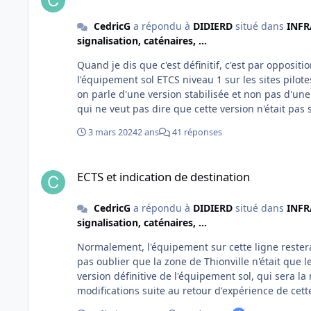
CedricG
a répondu à
DIDIERD
situé dans
INFRA
signalisation, caténaires, ...
Quand je dis que c'est définitif, c'est par oppositi
l'équipement sol ETCS niveau 1 sur les sites pilote
on parle d'une version stabilisée et non pas d'u
qui ne veut pas dire que cette version n'était pas s
répondait aux besoins des utilisateurs).
3 mars 2024
2 ans
41 réponses
ECTS et indication de destination
ECTS et indication de destination
CedricG
a répondu à
DIDIERD
situé dans
INFRA
signalisation, caténaires, ...
Normalement, l'équipement sur cette ligne restera un équipement Alstom. C'est 
pas oublier que la zone de Thionville n'était que le site pilote
version définitive de l'équipement sol, qui sera la même que t
modifications suite au retour d'expérience de cet
semble que les messages texte de destination ave