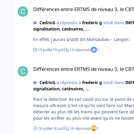
Différences entre ERTMS de niveau 3, le CBTC et NEXteO
Différences entre ERTMS de niveau 3, le CB
CedricG
a répondu à
frederic g
situé dans
INFR
signalisation, caténaires, ...
En effet, j'aurais plutôt dit Montauban - Langon.
19 juillet
19 juil.
14 réponses
1
Différences entre ERTMS de niveau 3, le CBTC et NEXteO
Différences entre ERTMS de niveau 3, le CB
CedricG
a répondu à
frederic g
situé dans
INFR
signalisation, caténaires, ...
Pour la detection de rail cassé (ou sur le point de
mesure ultrason (c'est ce qu'ils vont faire sur Mar
détecter au plus tôt les trains qui peuvent faire d
pour les arrêter au plus vite avant qu'ils ne fass
Détecteurs d'Anomalie de Charge à l'Esssieu (DACE).
18 juillet
18 juil.
14 réponses
1
la déformation du rail (et donc de la fibre optique