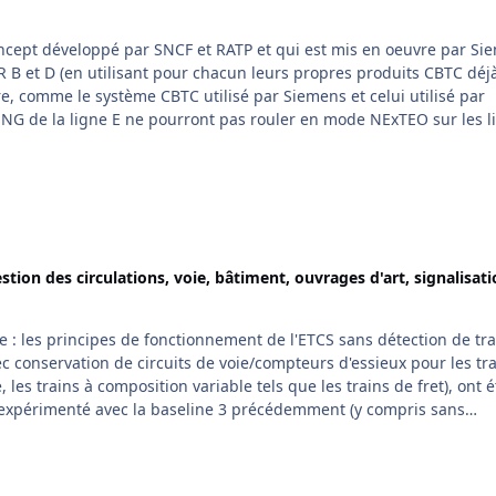
ncept développé par SNCF et RATP et qui est mis en oeuvre par Si
R B et D (en utilisant pour chacun leurs propres produits CBTC déj
e, comme le système CBTC utilisé par Siemens et celui utilisé par
 NG de la ligne E ne pourront pas rouler en mode NExTEO sur les l
stion des circulations, voie, bâtiment, ouvrages d'art, signalisati
ée : les principes de fonctionnement de l'ETCS sans détection de tr
ec conservation de circuits de voie/compteurs d'essieux pour les tr
les trains à composition variable tels que les trains de fret), ont é
ain de le déployer sur Marseille-Vintimille et sur la LGV Sud Est avec
 parler d'ETCS niveau 2 sans