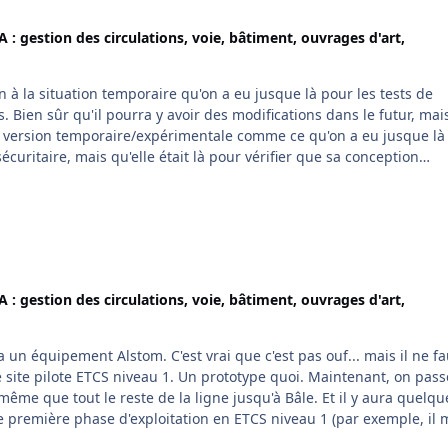
 : gestion des circulations, voie, bâtiment, ouvrages d'art,
on à la situation temporaire qu'on a eu jusque là pour les tests de
s. Bien sûr qu'il pourra y avoir des modifications dans le futur, mais
ne version temporaire/expérimentale comme ce qu'on a eu jusque là 
écuritaire, mais qu'elle était là pour vérifier que sa conception
 : gestion des circulations, voie, bâtiment, ouvrages d'art,
vrai que c'est pas ouf... mais il ne faut
 ETCS niveau 1. Un prototype quoi. Maintenant, on passe à la
out le reste de la ligne jusqu'à Bâle. Et il y aura quelques
te première phase d'exploitation en ETCS niveau 1 (par exemple, il 
c le nom complet de la gare vont désormais ne mettre que le