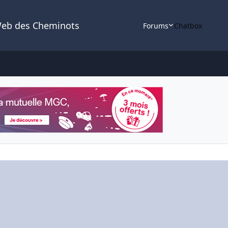
Web des Cheminots
Forums
Chatbox