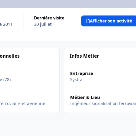
Dernière visite
Afficher son activité
e 2011
30 juillet
sonnelles
Infos Métier
Entreprise
e (78)
Systra
Métier & Lieu
ferroviaire et aérienne
Ingénieur signalisation ferrovia