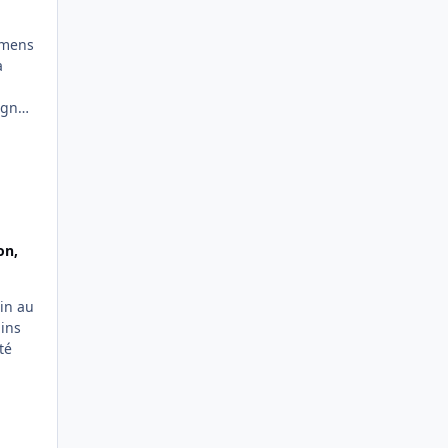
emens
à
ignes
on,
ain au
ains
té
 la