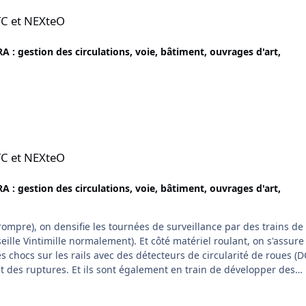
TC et NEXteO
A : gestion des circulations, voie, bâtiment, ouvrages d'art,
TC et NEXteO
A : gestion des circulations, voie, bâtiment, ouvrages d'art,
 rompre), on densifie les tournées de surveillance par des trains de
seille Vintimille normalement). Et côté matériel roulant, on s'assure
es chocs sur les rails avec des détecteurs de circularité de roues (D
ent des ruptures. Et ils sont également en train de développer des
 En gros, ils installent des fibres optiques sur des portions de rail
) est mesurée au passage du train. Donc, ils détectent avec ça les