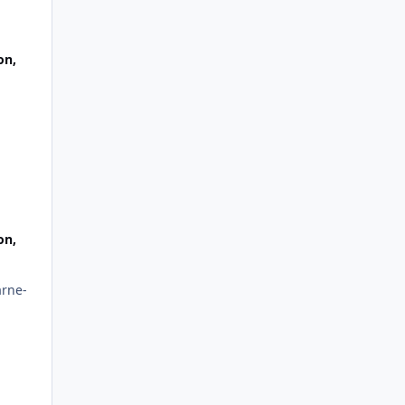
on,
on,
arne-