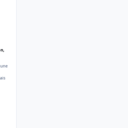
on,
cune
ais