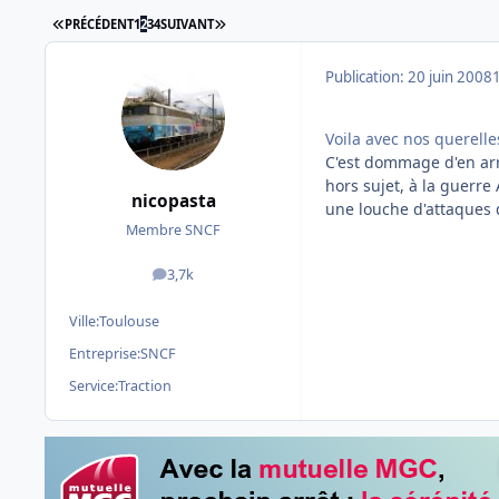
PREMIÈRE PAGE
DERNIÈRE PAGE
PRÉCÉDENT
1
2
3
4
SUIVANT
Publication:
20 juin 2008
Voila avec nos querelle
C'est dommage d'en arr
hors sujet, à la guerre 
nicopasta
une louche d'attaques d
Membre SNCF
3,7k
messages
Ville:
Toulouse
Entreprise:
SNCF
Service:
Traction