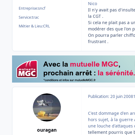
Nico
Entreprise:
sncf
Il n'y avait pas d'insu
la CGT .
Service:
trac
Si cela ne plait pas a 
Métier & Lieu:
CRL
modérer des que l'on pa
On pourra parler chiffon
frustrant .
Publication:
20 juin 2008
C'est dommage d'en arr
hors sujet, à la guerre 
une louche d'attaques d
ouragan
tellement pourris que b