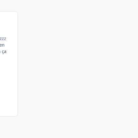
 en
à ça