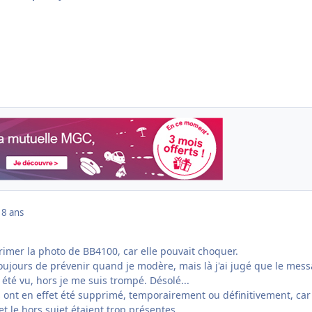
18 ans
rimer la photo de BB4100, car elle pouvait choquer.
toujours de prévenir quand je modère, mais là j'ai jugé que le mes
 été vu, hors je me suis trompé. Désolé...
s ont en effet été supprimé, temporairement ou définitivement, car
t le hors sujet étaient trop présentes...