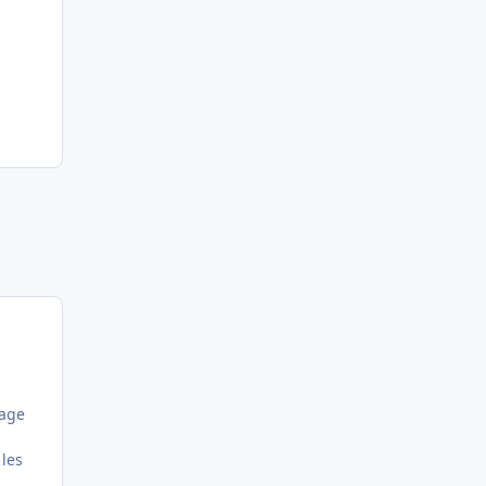
sage
 les