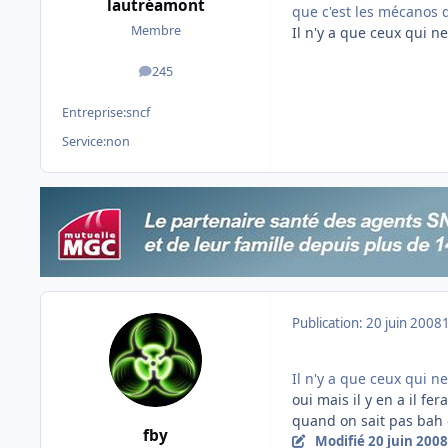
lautréamont
que c'est les mécanos qu
Membre
Il n'y a que ceux qui ne
245
messages
Entreprise:
sncf
Service:
non
Publication:
20 juin 2008
Il n'y a que ceux qui ne
oui mais il y en a il fe
quand on sait pas bah 
fby
Modifié
20 juin 2008