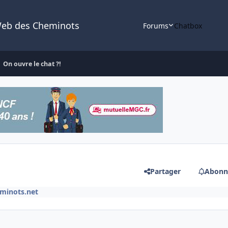
Web des Cheminots
Forums
Chatbox
On ouvre le chat ?!
Partager
Abonn
minots.net