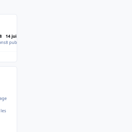
8
14 juin 2008
15 juin 2008
ons
8 publications
7 publications
sage
 les