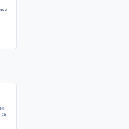
as a
 en
à ça