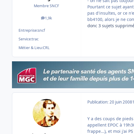
- on ne sait pas toujou
Membre SNCF
Pourtant ce sujet ayant 
pas d'insultes, or ce n
1,9k
bb4100, alors je ne co
messages
donc 3 sujets supprimé
Entreprise:
sncf
Service:
trac
Métier & Lieu:
CRL
Publication:
20 juin 2008
Y a des coups de pieds a
appellent EPOC à 19h3
frappe...), et moi j'ai 