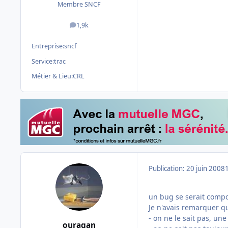
Membre SNCF
1,9k
messages
Entreprise:
sncf
Service:
trac
Métier & Lieu:
CRL
Publication:
20 juin 2008
un bug se serait compo
Je n'avais remarquer qu
- on ne le sait pas, une
ouragan