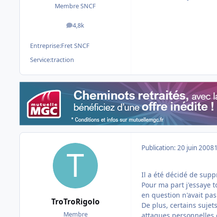
Membre SNCF
4,8k
messages
Entreprise:
Fret SNCF
Service:
traction
Publication:
20 juin 2008
Il a été décidé de supp
Pour ma part j'essaye 
en question n'avait pas
TroTroRigolo
De plus, certains sujet
Membre
attaques personnelles e