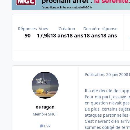
Réponses
Vues
Création
Dernière réponse
90
17,9k
18 ans
18 ans
18 ans
18 ans
Publication:
20 juin 2008
Il a été décidé de supp
Pour ma part j'essaye 
en question n'avait pas
ouragan
De plus, certains sujet
Membre SNCF
attaques personnelles e
C'est navrant d'en arri
1,9k
sommes obligé de ferme
messages