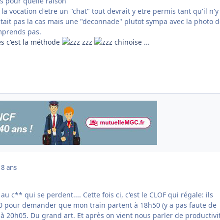
rs pour quelle raison
la vocation d'etre un "chat" tout devrait y etre permis tant qu'il n'y
'etait pas la cas mais une "deconnade" plutot sympa avec la photo 
mprends pas.
s c'est la méthode
zzz
chinoise ...
18 ans
u c** qui se perdent.... Cette fois ci, c'est le CLOF qui régale: ils
0 pour demander que mon train partent à 18h50 (y a pas faute de
PS à 20h05. Du grand art. Et après on vient nous parler de productivi