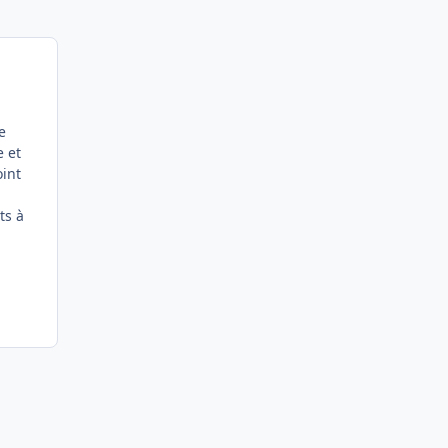
e
e et
oint
ts à