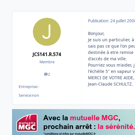
Publication:
24 juillet 200
Bonjour,
Je suis un particulier,
sais pas ce que l'on pe
destinée à etre remise 
JCS141.R.574
d'accés de ma ville.
Membre
Pourriez vous m'aider, 
l'échèlle 5" en vapeur v
2
messages
MERCI DE VOTRE AIDE,
Jean-Claude SCHULTZ.
Entreprise:
-
Service:
non