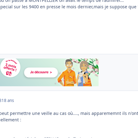
 ou on passe à MONTPELLIER on avait le temps de l'admirer...
special sur les 9400 en presse le mois dernier,mais je suppose que 
8
18 ans
peut permettre une veille au cas où...., mais apparememnt ils n'on
uellement :