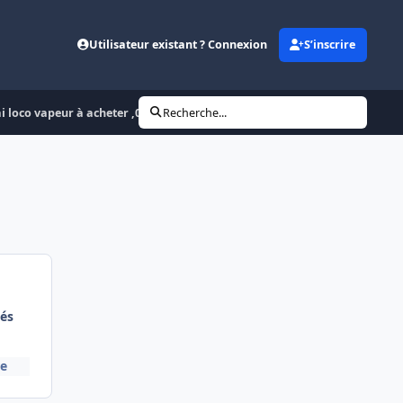
Utilisateur existant ? Connexion
S’inscrire
i loco vapeur à acheter ,030, 140 C, ou autre
Recherche...
és
re