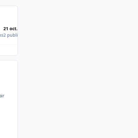
21 oct. 2008
27 juil. 2008
ns
2 publications
1 publication
oir