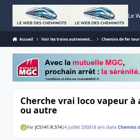
Aller au contenu
Le 
Accueil
Voir les trains autrement...
Chemins de fer tour
Cherche vrai loco vapeur à a
ou autre
Par
JCS141.R.574
24 juillet 2008
18 ans
dans
Chemins de