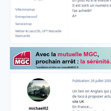
En plus vu à la vitesse
messages
Il est sorti un numero 
Ville:
miramas
l'as acheté!!
A+
Entreprise:
sncf
Service:
trac
Métier & Lieu:
CRL UPT Marseille
blancarde
Publication:
26 juillet 200
Un lien en Anglais qui 
de loco à proposer act
site UK
En France....
michael02