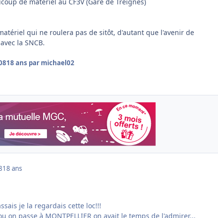
aucoup de matériel au CF3V (Gare de Treignes)
atériel qui ne roulera pas de sitôt, d'autant que l'avenir de
e avec la SNCB.
008
18 ans
par michael02
8
18 ans
sais je la regardais cette loc!!!
 ou on passe à MONTPELLIER on avait le temps de l'admirer...