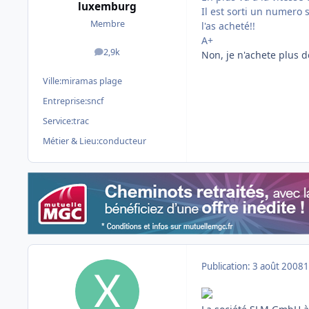
luxemburg
Il est sorti un numero 
Membre
l'as acheté!!
A+
2,9k
Non, je n'achete plus d
messages
Ville:
miramas plage
Entreprise:
sncf
Service:
trac
Métier & Lieu:
conducteur
Publication:
3 août 2008
1