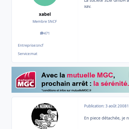
La société SLM GmbH à
xav.
xabel
Membre SNCF
471
messages
Entreprise:
sncf
Service:
mat
Publication:
3 août 2008
1
En piece détachée, je n