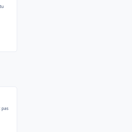
tu
t pas