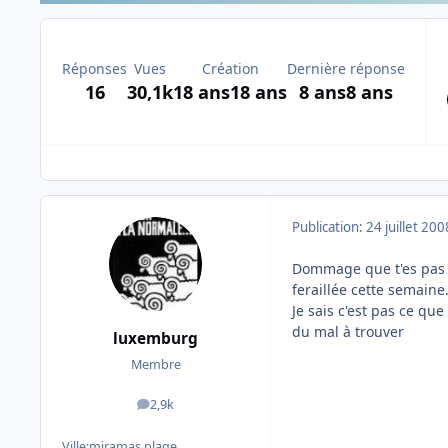
Réponses
Vues
Création
Dernière réponse
16
30,1k
18 ans
18 ans
8 ans
8 ans
Publication:
24 juillet 200
Dommage que t'es pas v
feraillée cette semaine
Je sais c'est pas ce qu
du mal à trouver
luxemburg
Membre
2,9k
messages
Ville:
miramas plage