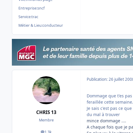
Entreprise:
sncf
Service:
trac
Métier & Lieu:
conducteur
Publication:
26 juillet 200
Dommage que t'es pas v
feraillée cette semaine
Je sais c'est pas ce qu
CHRIS 13
du mal à trouver
Membre
mince dommage ....
A chaque fois que je pas
1,3k