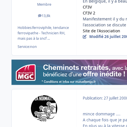
En Belgique, il y a be
Membre
CF3V
CF3V 2
13,8k
messages
Manifestement il y du m
l'association se discut
Hobbies:
ferroviphile, tendance
Site de l'Association
ferrovipathe - Technicien RH,
Modifié
26 juillet 2
mais pas à la sncf ...
Service:
non
Publication:
27 juillet 200
mince dommage ....
A chaque fois que je pas
En plus vu à la vitesse