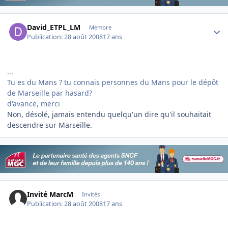
Author stats
David_ETPL_LM
Membre
Publication:
28 août 2008
17 ans
...
Tu es du Mans ? tu connais personnes du Mans pour le dépôt
de Marseille par hasard?
d'avance, merci
Non, désolé, jamais entendu quelqu'un dire qu'il souhaitait
descendre sur Marseille.
Invité MarcM
Invités
Publication:
28 août 2008
17 ans