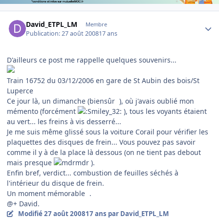
Author stats
David_ETPL_LM
Membre
Publication:
27 août 2008
17 ans
D'ailleurs ce post me rappelle quelques souvenirs...
Train 16752 du 03/12/2006 en gare de St Aubin des bois/St
Luperce
Ce jour là, un dimanche (biensûr
), où j'avais oublié mon
mémento (forcément
), tous les voyants étaient
au vert... les freins à vis desserré...
Je me suis même glissé sous la voiture Corail pour vérifier les
plaquettes des disques de frein... Vous pouvez pas savoir
comme il y à de la place là dessous (on ne tient pas debout
mais presque
).
Enfin bref, verdict... combustion de feuilles séchés à
l'intérieur du disque de frein.
Un moment mémorable
.
@+ David.
Modifié
27 août 2008
17 ans
par David_ETPL_LM