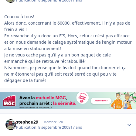
Publication:
8 septembre 2008
17 ans
Coucou à tous!
Alors donc, concernant le 60000, effectivement, il n'y a pas de
frein a vis !
En revanche il y a donc un FIS, Hors, celui ci n'est pas efficace
et on nous demande le calage systématique de l'engin moteur
a la mise en stationnement!
Je ne vous cache pas qu'il y a un bon paquet de cale
emmanché qui se retrouve "écrabouillé"
Néanmoins, je pense que le fis doit quand fonctionner et ça
ne m'étonnerai pas qu'il soit resté serré ce qui peu vite
dégager de la fumé!
Author stats
stephou29
Membre SNCF
Publication:
8 septembre 2008
17 ans