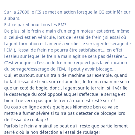
Sur la 27000 le FIS se met en action lorsque la CG est inférieur
a 3bars.
Est-ce pareil pour tous les EM?
De plus, si le frein a main d'un engin moteur est sérré, même
si celui-ci est en véhicule, lors de l'essai de frein ( si essai oû
l'agent formation est amené a verifier le serrage/desserage de
l'EM ), l'essai de frein ne pourra être satisfaisant... en effet
l'essieu sur lequel le frein a main agit ne sera pas déssérer...
C'est vrai que si l'essai de frein ne requiert pas la vérification
du serrage/desserage de l'EM, il peut y avoir blocage...
Oui, et surtout, sur un train de machine par exemple, quand
tu fait l'essai de frein, sur certaine loc, le frein a main ne serre
que un coté de bogie, donc , l'agent sur le terrain, si il vérifie
le desserage du coté opposé auquel s'effectue le serrage et
bien il ne verra pas que le frein à main est resté serrè!
Du coup en ligne après quelques kilometre ben ca va se
mettre a fumer sévère si tu n'a pas detecter de blocage lors
de l'essai de roulage !
Parfois le frein a main,il se peut qu'il reste que partiellement
serré d'où la non détection a l'essai de roulage!