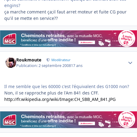
engins?
ça marche comment ça;il faut arret moteur et fuite CG pour
qu'il se mette en service??
Author stats
Roukmoute
Modérateur
Publication:
2 septembre 2008
17 ans
Il me semble que les 60000 c'est l'équivalent des G1000 non?
Non, il se rapproche plus de l'Am 841 des CFF.
http://fr.wikipedia.org/wiki/Image:CH_SBB_AM_841.JPG
Author stats