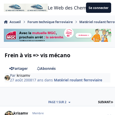
Aller au contenu
Le Web des Cheminots
Se connecter
Accueil
Forum technique ferroviaire
Matériel roulant ferro
Frein à vis => vis mécano
Partager
Abonnés
Par
krisamv
27 août 2008
17 ans
dans
Matériel roulant ferroviaire
D
PAGE 1 SUR 2
SUIVANT
Author stats
krisamv
Membre