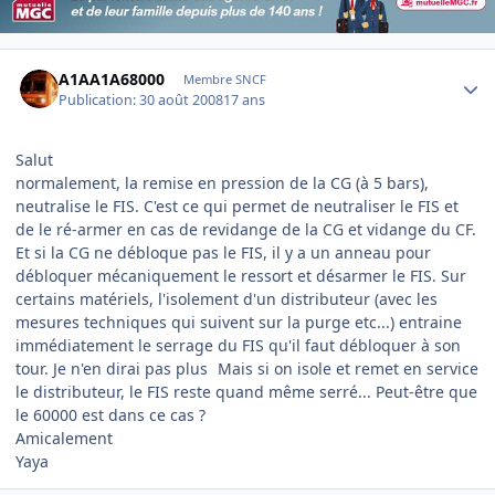
Author stats
A1AA1A68000
Membre SNCF
Publication:
30 août 2008
17 ans
Salut
normalement, la remise en pression de la CG (à 5 bars),
neutralise le FIS. C'est ce qui permet de neutraliser le FIS et
de le ré-armer en cas de revidange de la CG et vidange du CF.
Et si la CG ne débloque pas le FIS, il y a un anneau pour
débloquer mécaniquement le ressort et désarmer le FIS. Sur
certains matériels, l'isolement d'un distributeur (avec les
mesures techniques qui suivent sur la purge etc...) entraine
immédiatement le serrage du FIS qu'il faut débloquer à son
tour. Je n'en dirai pas plus
Mais si on isole et remet en service
le distributeur, le FIS reste quand même serré... Peut-être que
le 60000 est dans ce cas ?
Amicalement
Yaya