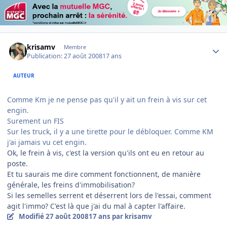
Author stats
krisamv
Membre
Publication:
27 août 2008
17 ans
AUTEUR
Comme Km je ne pense pas qu'il y ait un frein à vis sur cet
engin.
Surement un FIS
Sur les truck, il y a une tirette pour le débloquer. Comme KM
j'ai jamais vu cet engin.
Ok, le frein à vis, c'est la version qu'ils ont eu en retour au
poste.
Et tu saurais me dire comment fonctionnent, de manière
générale, les freins d'immobilisation?
Si les semelles serrent et déserrent lors de l'essai, comment
agit l'immo? C'est là que j'ai du mal à capter l'affaire.
Modifié
27 août 2008
17 ans
par krisamv