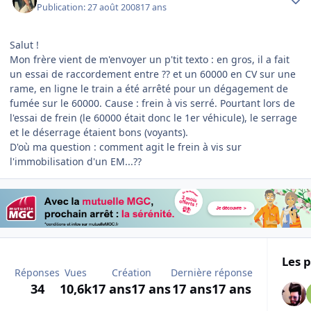
Publication:
27 août 2008
17 ans
Salut !
Mon frère vient de m'envoyer un p'tit texto : en gros, il a fait
un essai de raccordement entre ?? et un 60000 en CV sur une
rame, en ligne le train a été arrêté pour un dégagement de
fumée sur le 60000. Cause : frein à vis serré. Pourtant lors de
l'essai de frein (le 60000 était donc le 1er véhicule), le serrage
et le déserrage étaient bons (voyants).
D'où ma question : comment agit le frein à vis sur
l'immobilisation d'un EM...??
Les p
Réponses
Vues
Création
Dernière réponse
34
10,6k
17 ans
17 ans
17 ans
17 ans