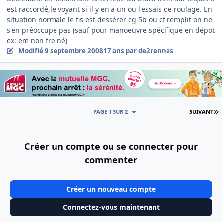
est raccordé,le voyant si il y en a un ou l'essais de roulage. En
situation normale le fis est dessérer cg 5b ou cf remplit on ne
s'en préoccupe pas (sauf pour manoeuvre spécifique en dépot
ex: em non freiné)
Modifié
9 septembre 2008
17 ans
par de2rennes
D
PAGE 1 SUR 2
SUIVANT
Créer un compte ou se connecter pour
commenter
Créer un nouveau compte
Connectez-vous maintenant