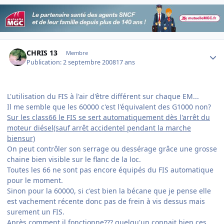
Author stats
CHRIS 13
Membre
Publication:
2 septembre 2008
17 ans
L'utilisation du FIS à l'air d'être différent sur chaque EM...
Il me semble que les 60000 c'est l'équivalent des G1000 non?
Sur les class66 le FIS se sert automatiquement dès l'arrêt du
moteur diésel(sauf arrêt accidentel pendant la marche
biensur)
On peut contrôler son serrage ou dessérage grâce une grosse
chaine bien visible sur le flanc de la loc.
Toutes les 66 ne sont pas encore équipés du FIS automatique
pour le moment.
Sinon pour la 60000, si c'est bien la bécane que je pense elle
est vachement récente donc pas de frein à vis dessus mais
surement un FIS.
Après comment il fonctionne??? quelqu'un connait bien ces