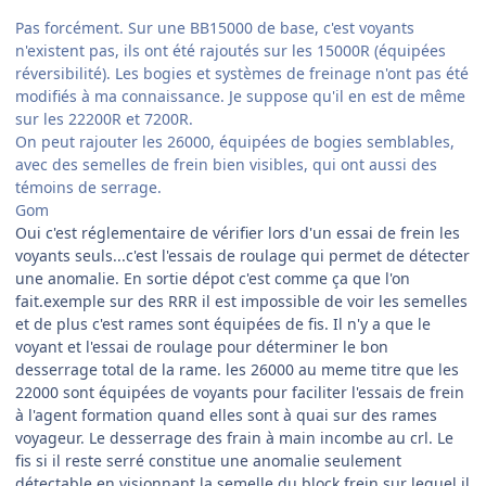
Pas forcément. Sur une BB15000 de base, c'est voyants
n'existent pas, ils ont été rajoutés sur les 15000R (équipées
réversibilité). Les bogies et systèmes de freinage n'ont pas été
modifiés à ma connaissance. Je suppose qu'il en est de même
sur les 22200R et 7200R.
On peut rajouter les 26000, équipées de bogies semblables,
avec des semelles de frein bien visibles, qui ont aussi des
témoins de serrage.
Gom
Oui c'est réglementaire de vérifier lors d'un essai de frein les
voyants seuls...c'est l'essais de roulage qui permet de détecter
une anomalie. En sortie dépot c'est comme ça que l'on
fait.exemple sur des RRR il est impossible de voir les semelles
et de plus c'est rames sont équipées de fis. Il n'y a que le
voyant et l'essai de roulage pour déterminer le bon
desserrage total de la rame. les 26000 au meme titre que les
22000 sont équipées de voyants pour faciliter l'essais de frein
à l'agent formation quand elles sont à quai sur des rames
voyageur. Le desserrage des frain à main incombe au crl. Le
fis si il reste serré constitue une anomalie seulement
détectable en visionnant la semelle du block frein sur lequel il