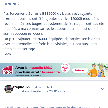
rarement.
[..]
Pas forcément. Sur une BB15000 de base, c'est voyants
n'existent pas, ils ont été rajoutés sur les 15000R (équipées
réversibilité). Les bogies et systèmes de freinage n'ont pas été
modifiés à ma connaissance. Je suppose qu'il en est de même
sur les 22200R et 7200R.
On peut rajouter les 26000, équipées de bogies semblables,
avec des semelles de frein bien visibles, qui ont aussi des
témoins de serrage.
Gom
Author stats
stephou29
Membre SNCF
Publication:
8 septembre 2008
17 ans
je n'ai jamais eu a vérifier le serrage et le déserrage d'un EM