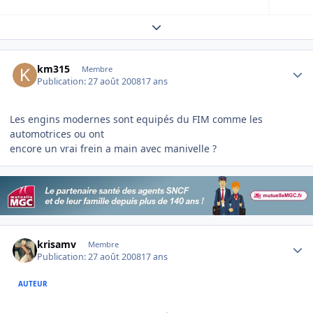
Expand topic overview
Author stats
km315
Membre
Publication:
27 août 2008
17 ans
Les engins modernes sont equipés du FIM comme les
automotrices ou ont
encore un vrai frein a main avec manivelle ?
Author stats
krisamv
Membre
Publication:
27 août 2008
17 ans
AUTEUR