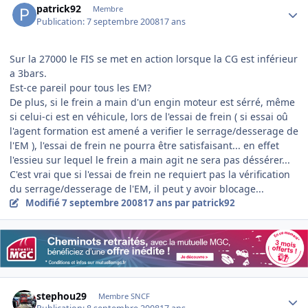
patrick92
Membre
Publication:
7 septembre 2008
17 ans
Sur la 27000 le FIS se met en action lorsque la CG est inférieur
a 3bars.
Est-ce pareil pour tous les EM?
De plus, si le frein a main d'un engin moteur est sérré, même
si celui-ci est en véhicule, lors de l'essai de frein ( si essai oû
l'agent formation est amené a verifier le serrage/desserage de
l'EM ), l'essai de frein ne pourra être satisfaisant... en effet
l'essieu sur lequel le frein a main agit ne sera pas déssérer...
C'est vrai que si l'essai de frein ne requiert pas la vérification
du serrage/desserage de l'EM, il peut y avoir blocage...
Modifié
7 septembre 2008
17 ans
par patrick92
Author stats
stephou29
Membre SNCF