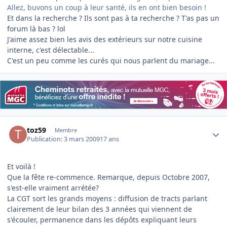
Allez, buvons un coup à leur santé, ils en ont bien besoin !
Et dans la recherche ? Ils sont pas à ta recherche ? T'as pas un
forum là bas ? lol
J'aime assez bien les avis des extérieurs sur notre cuisine
interne, c'est délectable...
C'est un peu comme les curés qui nous parlent du mariage...
Author stats
toz59
Membre
Publication:
3 mars 2009
17 ans
Et voilà !
Que la fête re-commence. Remarque, depuis Octobre 2007,
s'est-elle vraiment arrétée?
La CGT sort les grands moyens : diffusion de tracts parlant
clairement de leur bilan des 3 années qui viennent de
s'écouler, permanence dans les dépôts expliquant leurs