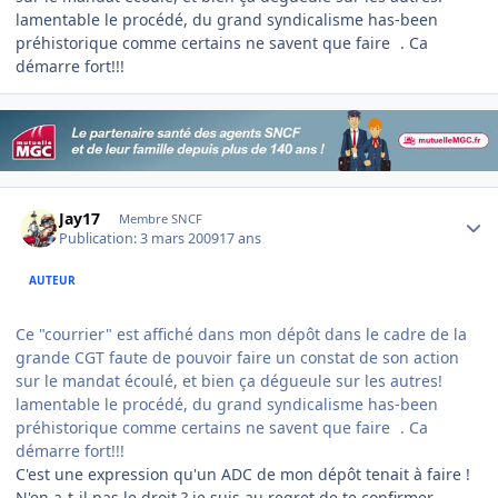
lamentable le procédé, du grand syndicalisme has-been
préhistorique comme certains ne savent que faire
. Ca
démarre fort!!!
Author stats
Jay17
Membre SNCF
Publication:
3 mars 2009
17 ans
AUTEUR
Ce "courrier" est affiché dans mon dépôt dans le cadre de la
grande CGT faute de pouvoir faire un constat de son action
sur le mandat écoulé, et bien ça dégueule sur les autres!
lamentable le procédé, du grand syndicalisme has-been
préhistorique comme certains ne savent que faire
. Ca
démarre fort!!!
C'est une expression qu'un ADC de mon dépôt tenait à faire !
N'en a-t-il pas le droit ? je suis au regret de te confirmer