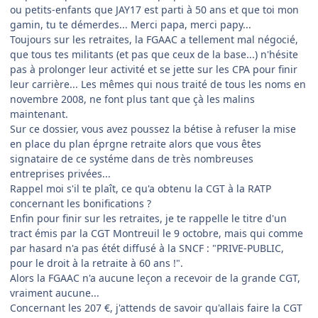
ou petits-enfants que JAY17 est parti à 50 ans et que toi mon
gamin, tu te démerdes... Merci papa, merci papy...
Toujours sur les retraites, la FGAAC a tellement mal négocié,
que tous tes militants (et pas que ceux de la base...) n'hésite
pas à prolonger leur activité et se jette sur les CPA pour finir
leur carrière... Les mêmes qui nous traité de tous les noms en
novembre 2008, ne font plus tant que çà les malins
maintenant.
Sur ce dossier, vous avez poussez la bétise à refuser la mise
en place du plan éprgne retraite alors que vous êtes
signataire de ce systéme dans de très nombreuses
entreprises privées...
Rappel moi s'il te plaît, ce qu'a obtenu la CGT à la RATP
concernant les bonifications ?
Enfin pour finir sur les retraites, je te rappelle le titre d'un
tract émis par la CGT Montreuil le 9 octobre, mais qui comme
par hasard n'a pas étét diffusé à la SNCF : "PRIVE-PUBLIC,
pour le droit à la retraite à 60 ans !".
Alors la FGAAC n'a aucune leçon a recevoir de la grande CGT,
vraiment aucune...
Concernant les 207 €, j'attends de savoir qu'allais faire la CGT