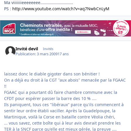
Ma viiiiiiieeeeeeee............................
PS :
http://www.youtube.com/watch?v=aq7NwbCnLyM
Invité devil
Invités
Publication:
3 mars 2009
17 ans
laissez donc le diable gigoter dans son bénitier !
On a déjà eu droit à la CGT "aux abois" menacée par la FGAAC
!!
FGAAC qui a pourtant dû faire chambre commune avec la
CFDT pour espérer passer la barre des 10 % ....
Ils paniquent, tous ces "libéraux" parce qu'ils commencent à
sentir leur ordre établi vaciller. Après la Guadelpoupe, la
Martinique, voilà la Corse en bataille contre Véolia chéri,
...
vous savez, cette boîte qui à leur avis devrait prendre les
TER à la SNCF parce qu'elle est mieux gérée, la preuve
....