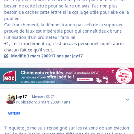
besoin de cette lettre pour se faire un avis. Pas non plus
besoin de cacher cette lettre si la cgt juge utile pour elle de la
publier.
Car franchement, la démonstration par a+b de la supposée
preuve de faux est misérable pour qui connaît deux bruns
l'utilisation d'un ordinateur familial.
+1, c'est exactement ça, c'est un avis personnel signé, après
chacun fait ce qu'il veut...
Modifié
3 mars 2009
17 ans
par Jay17
Author stats
Jay17
Membre SNCF
Publication:
3 mars 2009
17 ans
AUTEUR
T'inquiète je me suis renseigné sur les raisons de son éviction