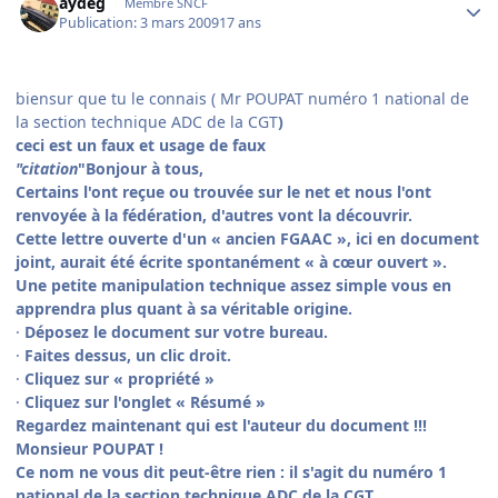
aydeg
Membre SNCF
Publication:
3 mars 2009
17 ans
biensur que tu le connais ( Mr POUPAT
numéro 1 national de
la section technique ADC de la CGT
)
ceci est un faux et usage de faux
"citation
"
Bonjour à tous,
Certains l'ont reçue ou trouvée sur le net et nous l'ont
renvoyée à la fédération, d'autres vont la découvrir.
Cette lettre ouverte d'un « ancien FGAAC », ici en document
joint, aurait été écrite spontanément « à cœur ouvert ».
Une petite manipulation technique assez simple vous en
apprendra plus quant à sa véritable origine.
·
Déposez le document sur votre bureau.
·
Faites dessus, un clic droit.
·
Cliquez sur « propriété »
·
Cliquez sur l'onglet « Résumé »
Regardez maintenant qui est l'auteur du document !!!
Monsieur POUPAT !
Ce nom ne vous dit peut-être rien : il s'agit du numéro 1
national de la section technique ADC de la CGT.