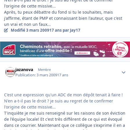
l'origine de cette missive...
Après, tu peux débattre du fond si tu le souhaites, mais
j'affirme, étant de PMP et connaissant bien l'auteur, que c'est
un vrai et non un faux...
Modifié
3 mars 2009
17 ans
par Jay17
Author stats
jazanova
Membre
Publication:
3 mars 2009
17 ans
C'est une expression qu'un ADC de mon dépôt tenait à faire !
N'en a-t-il pas le droit ? je suis au regret de te confirmer
l'origine de cette missive...
T'inquiète je me suis renseigné sur les raisons de son éviction
de l'équipe locale! Et c'est très différent de ce qui est évoqué
dans ce courrier. Maintenant que ce collègue s'exprime il en a