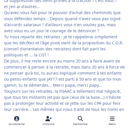
La suppression des demi primes à la traction ? c'est vous ?
et j'en ai d'autres...
Qu'avez-vous fait pour le pouvoir d'achat des cheminots que
vous défendez temps... Depuis quand n'avez-vous pas signé
d'accords salariaux ? d'ailleurs vous n'en vouliez pas, mais
avez-vous eu un jour le courage de le dénoncer ?
Tu nous reparle des retraites : je te rappelerai simplement
que les décôtes et l'âge pivot vient de la proposition du C.O.R.
(conseil d'orientation des retraites) dont fait parti les
politiques et ... la CGT !
De plus, il me reste encore au moins 20 ans à faire avant de
commencer à penser à la retraite, mais dans 20 ans à force de
ne penser qu'à toi, tu aurais expliqué comment à tes enfants
ou petits-enfants que JAY17 est parti à 50 ans et que toi mon
gamin, tu te démerdes... Merci papa, merci papy...
Toujours sur les retraites, la FGAAC a tellement mal négocié,
que tous tes militants (et pas que ceux de la base...) n'hésite
pas à prolonger leur activité et se jette sur les CPA pour finir
leur carrière... Les mêmes qui nous traité de tous les noms en
novembre 2008, ne font plus tant que çà les malins
maintenant.
Se connecter
S’inscrire
Rechercher
Menu
Sur ce dossier, vous avez poussez la bétise à refuser la mise