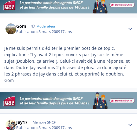
Author stats
Gom
Modérateur
Publication:
3 mars 2009
17 ans
Je me suis permis d'éditer le premier post de ce topic,
explication : Il y avait 2 topics ouverts par Jay sur le même
sujet (Doublon, ça arrive
). Celui-ci avait déjà une réponse, et
dans l'autre Jay avait mis 2 phrases de plus. J'ai donc ajouté
les 2 phrases de Jay dans celui-ci, et supprimé le doublon.
Gom
Author stats
Jay17
Membre SNCF
Publication:
3 mars 2009
17 ans