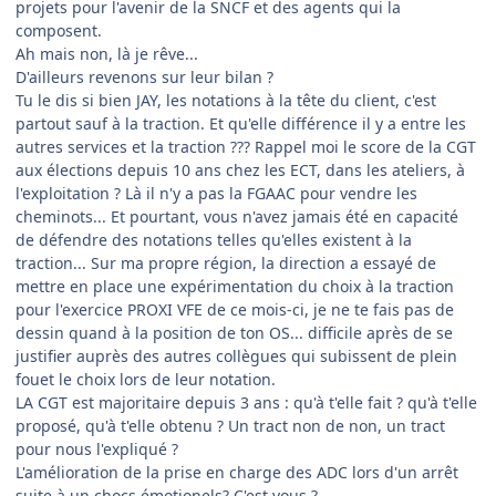
projets pour l'avenir de la SNCF et des agents qui la
composent.
Ah mais non, là je rêve...
D'ailleurs revenons sur leur bilan ?
Tu le dis si bien JAY, les notations à la tête du client, c'est
partout sauf à la traction. Et qu'elle différence il y a entre les
autres services et la traction ??? Rappel moi le score de la CGT
aux élections depuis 10 ans chez les ECT, dans les ateliers, à
l'exploitation ? Là il n'y a pas la FGAAC pour vendre les
cheminots... Et pourtant, vous n'avez jamais été en capacité
de défendre des notations telles qu'elles existent à la
traction... Sur ma propre région, la direction a essayé de
mettre en place une expérimentation du choix à la traction
pour l'exercice PROXI VFE de ce mois-ci, je ne te fais pas de
dessin quand à la position de ton OS... difficile après de se
justifier auprès des autres collègues qui subissent de plein
fouet le choix lors de leur notation.
LA CGT est majoritaire depuis 3 ans : qu'à t'elle fait ? qu'à t'elle
proposé, qu'à t'elle obtenu ? Un tract non de non, un tract
pour nous l'expliqué ?
L'amélioration de la prise en charge des ADC lors d'un arrêt
suite à un chocs émotionels? C'est vous ?