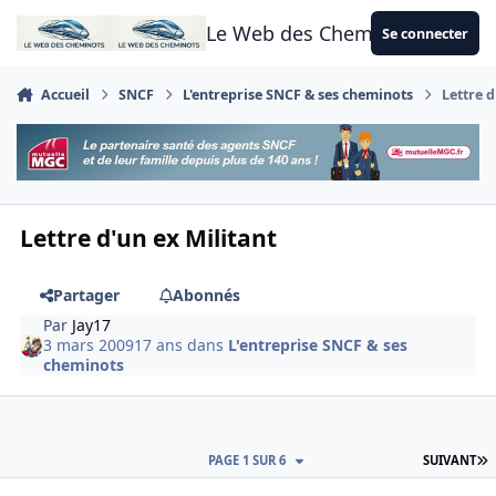
Aller au contenu
Le Web des Cheminots
Se connecter
Accueil
SNCF
L'entreprise SNCF & ses cheminots
Lettre d
Lettre d'un ex Militant
Partager
Abonnés
Par
Jay17
3 mars 2009
17 ans
dans
L'entreprise SNCF & ses
cheminots
D
PAGE 1 SUR 6
SUIVANT
Author stats