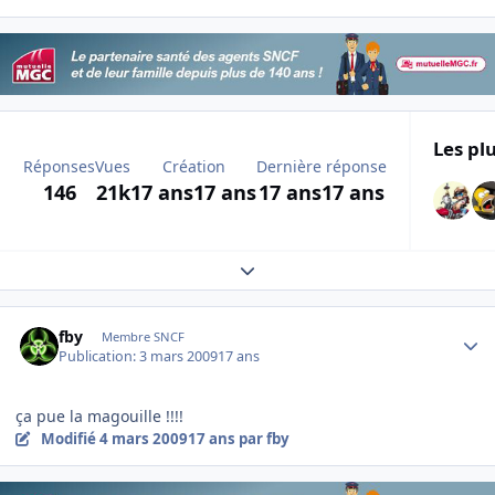
Les plu
Réponses
Vues
Création
Dernière réponse
146
21k
17 ans
17 ans
17 ans
17 ans
Expand topic overview
Author stats
fby
Membre SNCF
Publication:
3 mars 2009
17 ans
ça pue la magouille !!!!
Modifié
4 mars 2009
17 ans
par fby