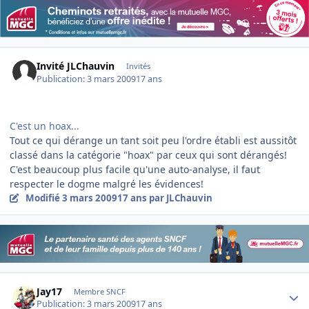
Invité JLChauvin
Invités
Publication:
3 mars 2009
17 ans
C'est un hoax...
Tout ce qui dérange un tant soit peu l'ordre établi est aussitôt
classé dans la catégorie "hoax" par ceux qui sont dérangés!
C'est beaucoup plus facile qu'une auto-analyse, il faut
respecter le dogme malgré les évidences!
Modifié
3 mars 2009
17 ans
par JLChauvin
Author stats
Jay17
Membre SNCF
Publication:
3 mars 2009
17 ans