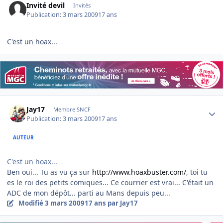
Invité devil
Invités
Publication:
3 mars 2009
17 ans
C'est un hoax...
Author stats
Jay17
Membre SNCF
Publication:
3 mars 2009
17 ans
AUTEUR
C'est un hoax...
Ben oui... Tu as vu ça sur
http://www.hoaxbuster.com/
, toi tu
es le roi des petits comiques... Ce courrier est vrai... C'était un
ADC de mon dépôt... parti au Mans depuis peu...
Modifié
3 mars 2009
17 ans
par Jay17