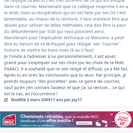
de l'équipe locale! Et c'est très différent de ce qui est évoqué
dans ce courrier. Maintenant que ce collègue s'exprime il en a
le droit, mais la récupération qui en est faite par ton OS c'est
lamentable, au niveau de la ceinture, il faut vraiment être aux
aboies pour utiliser de telles méthodes, cela doit être la peur
du débordement par SUD qui vous poussent ainsi.
Maintenant pour l'explication technique ce Monsieur a peut-
être eu besoin de ce M.Poupat pour rédiger son "courrier"
histoire de mettre les bons mots là ou il faut!
Je t'invite à t'adresser à lui personnellement, il est assez
grand pour s'expliquer sur ses choix (ou les choix de la fédé
FGAAC). Il a souhaité que ce soit relayé et diffusé, ça a été fait.
Après tu en tires les conclusions que tu veux. Par principe, je
prends toujours "des pincettes" avec ce genre de courrier,
sauf qu'en j'en connais l'auteur et que j'ai sa version... ce qui
est le cas, en l'occurrence !
Modifié
3 mars 2009
17 ans
par Jay17