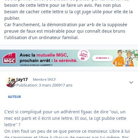
besoin de cette lettre pour se faire un avis. Pas non plus
besoin de cacher cette lettre si la cgt juge utile pour elle de la
publier.
Car franchement, la démonstration par a+b de la supposée
preuve de faux est misérable pour qui connaît deux bruns
l'utilisation d'un ordinateur familial.
Author stats
Jay17
Membre SNCF
Publication:
3 mars 2009
17 ans
AUTEUR
C'est si compliqué pour un adhérent fgaac de dire "oui, un
mec est parti et il écrit une lettre. Et oui, la cgt publie cette
lettre" ?
On s'en fout un peu de se que pense ce monsieur. Libre à lui
de s'exprimer et libre à chacun de penser par lui même. Pas