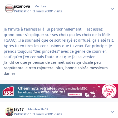
Author stats
jazanova
Membre
Publication:
3 mars 2009
17 ans
Je t'invite à t'adresser à lui personnellement, il est assez
grand pour s'expliquer sur ses choix (ou les choix de la fédé
FGAAC). Il a souhaité que ce soit relayé et diffusé, ça a été fait.
Après tu en tires les conclusions que tu veux. Par principe, je
prends toujours "des pincettes" avec ce genre de courrier,
sauf qu'en j'en connais l'auteur et que j'ai sa version...
J'ai dit ce que je pensai de ces méthodes syndicale peu
ragoûtante je n'en rajouterai plus, bonne soirée messieurs
dames!
Author stats
Jay17
Membre SNCF
Publication:
3 mars 2009
17 ans