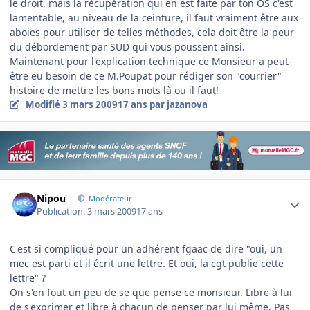
le droit, mais la récupération qui en est faite par ton OS c'est
lamentable, au niveau de la ceinture, il faut vraiment être aux
aboies pour utiliser de telles méthodes, cela doit être la peur
du débordement par SUD qui vous poussent ainsi.
Maintenant pour l'explication technique ce Monsieur a peut-
être eu besoin de ce M.Poupat pour rédiger son "courrier"
histoire de mettre les bons mots là ou il faut!
Modifié
3 mars 2009
17 ans
par jazanova
Author stats
Nipou
Modérateur
Publication:
3 mars 2009
17 ans
C'est si compliqué pour un adhérent fgaac de dire "oui, un
mec est parti et il écrit une lettre. Et oui, la cgt publie cette
lettre" ?
On s'en fout un peu de se que pense ce monsieur. Libre à lui
de s'exprimer et libre à chacun de penser par lui même. Pas