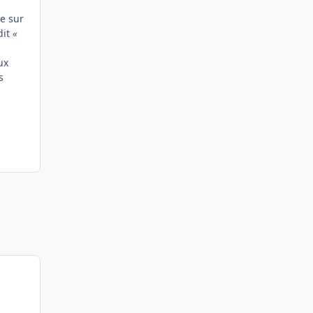
e sur
dit
«
ux
s