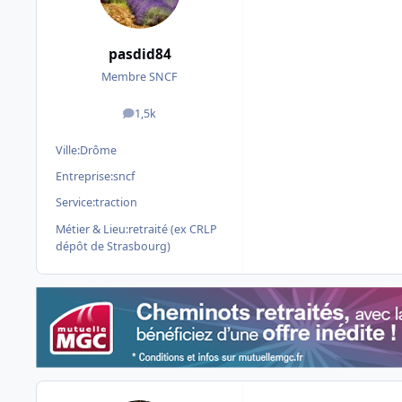
pasdid84
Membre SNCF
1,5k
messages
Ville:
Drôme
Entreprise:
sncf
Service:
traction
Métier & Lieu:
retraité (ex CRLP
dépôt de Strasbourg)