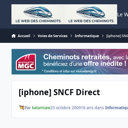
Aller au contenu
Le 
Accueil
Voies de Services
Informatique
[iphone] SN
[iphone] SNCF Direct
Par
katamiaw
25 octobre 2009
16 ans
dans
Informatiq