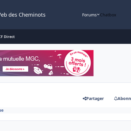
Web des Cheminots
Forums
Chatbox
CF Direct
Partager
Abonn
ue