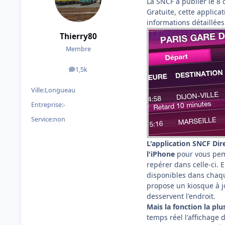
La SNCF à publier le 8
Gratuite, cette applic
informations détaillées
Thierry80
Membre
1,5k
messages
Ville:
Longueau
Entreprise:
-
Service:
non
L'application SNCF Dir
l'iPhone
pour vous peme
repérer dans celle-ci. 
disponibles dans chaque
propose un kiosque à jo
desservent l'endroit.
Mais la fonction la plu
temps réel l'affichage d