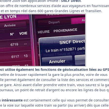
 octobre 2009 son application iPhone :
SNCF Direct
.
ation offre de nombreux services d'aide aux voyageurs en fournissa
 et en temps réel dans 600 gares Grandes Lignes et Transilien.
ect utilise également les fonctions de géolocalisation liées au GP
ttre de trouver rapidement la gare la plus proche, voire de vous
Elle permet également de consulter la liste des services et commer
 gare. Ainsi avant d'aller prendre votre train, vous saurez si la g
urnaux, un point de retrait d'argent ou encore les lignes de bus q
s intéressante
est certainement celle qui vous permet de consulte
e la voie sur laquelle votre train va partir (ou arriver) dès que celle