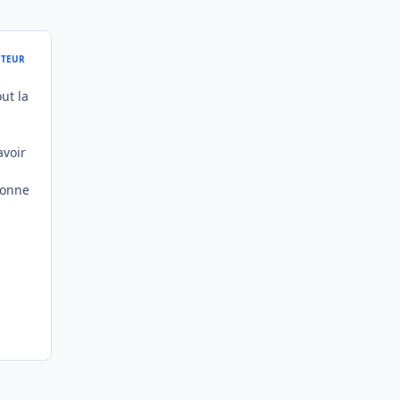
TEUR
ut la
avoir
ionne