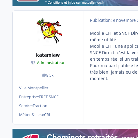
Publication:
9 novembre 
Mobile CFF et SNCF Dire
même utilité.
Mobile CFF: une applic
SNCF Direct: c'est la v
katamiaw
en temps réel si un trai
Administrateur
Pour ma part j'utilise 
trés bien, jamais eu de
8,5k
messages
moment.
Ville:
Montpellier
Entreprise:
FRET SNCF
Service:
Traction
Métier & Lieu:
CRL