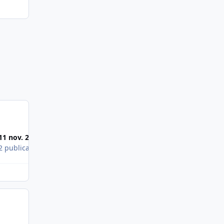
Images publiées
11 nov. 2009
8 nov. 2009
2 publications
2 publications