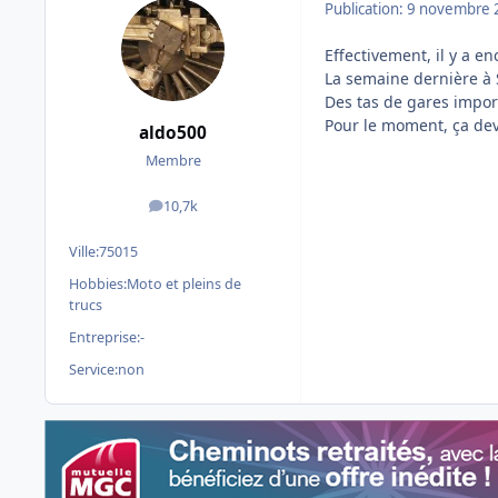
Publication:
9 novembre 
Effectivement, il y a e
La semaine dernière à St
Des tas de gares impor
Pour le moment, ça dev
aldo500
Membre
10,7k
messages
Ville:
75015
Hobbies:
Moto et pleins de
trucs
Entreprise:
-
Service:
non