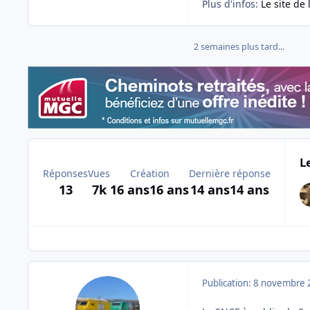
Plus d'infos:
Le site de
2 semaines plus tard...
L
Réponses
Vues
Création
Dernière réponse
13
7k
16 ans
16 ans
14 ans
14 ans
Publication:
8 novembre 