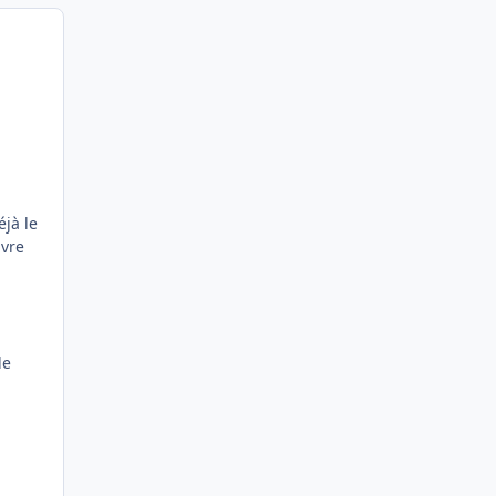
éjà le
ivre
le