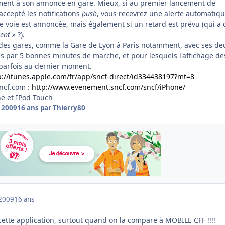
ment à son annonce en gare. Mieux, si au premier lancement de
 accepté les notifications
push
, vous recevrez une alerte automatiqu
e voie est annoncée, mais également si un retard est prévu (qui a 
ent »
?).
des gares, comme la Gare de Lyon à Paris notamment, avec ses de
s par 5 bonnes minutes de marche, et pour lesquels l'affichage de
 parfois au dernier moment.
p://itunes.apple.com/fr/app/sncf-direct/id334438197?mt=8
sncf.com :
http://www.evenement.sncf.com/sncf/iPhone/
e et IPod Touch
 2009
16 ans
par Thierry80
2009
16 ans
tte application, surtout quand on la compare à MOBILE CFF !!!!