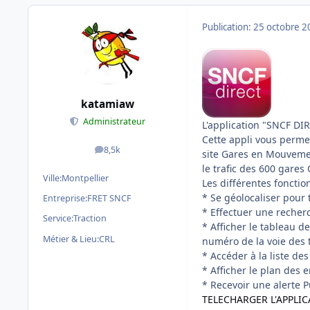
Publication:
25 octobre 2
katamiaw
Administrateur
L'application "SNCF DIR
Cette appli vous permet
8,5k
messages
site Gares en Mouvemen
le trafic des 600 gares
Ville:
Montpellier
Les différentes fonctio
* Se géolocaliser pour 
Entreprise:
FRET SNCF
* Effectuer une recherc
Service:
Traction
* Afficher le tableau de
Métier & Lieu:
CRL
numéro de la voie des 
* Accéder à la liste de
* Afficher le plan des 
* Recevoir une alerte P
TELECHARGER L'APPLIC