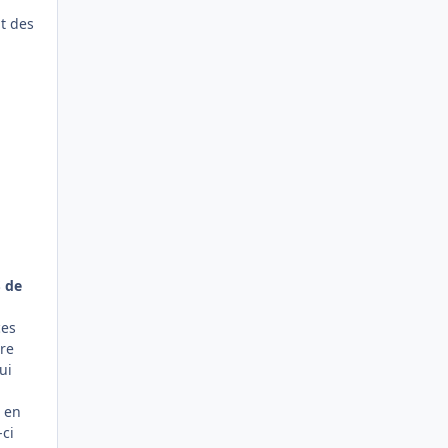
nt des
S de
ces
are
ui
r en
-ci