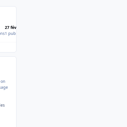
27 févr. 2010
ons
1 publication
 on
ssage
les