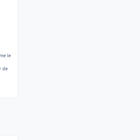
me le
r de