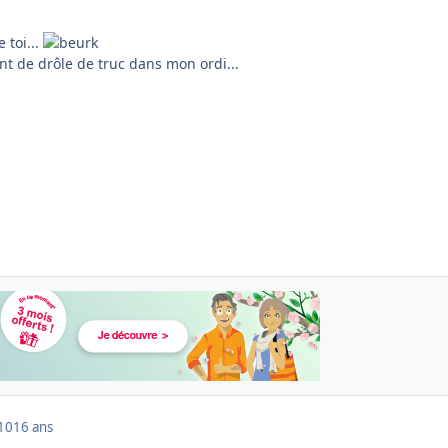
e toi...
ent de drôle de truc dans mon ordi...
010
16 ans