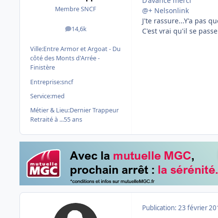
D'avance merci
Membre SNCF
@+ Nelsonlink
J'te rassure...Y'a pas qu
14,6k
C'est vrai qu'il se pass
messages
Ville:
Entre Armor et Argoat - Du
côté des Monts d'Arrée -
Finistère
Entreprise:
sncf
Service:
med
Métier & Lieu:
Dernier Trappeur
Retraité à ...55 ans
Publication:
23 février 2