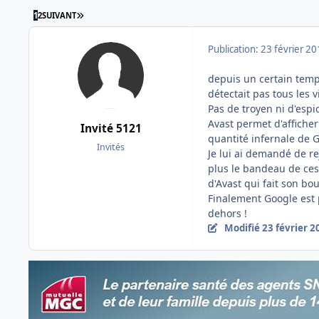
DERNIÈRE PAGE
1
2
SUIVANT
Publication:
23 février 2
depuis un certain temps,
détectait pas tous les v
Pas de troyen ni d'espi
Avast permet d'afficher
Invité 5121
quantité infernale de G
Invités
Je lui ai demandé de r
plus le bandeau de ces
d'Avast qui fait son bou
Finalement Google est 
dehors !
Modifié
23 février 2