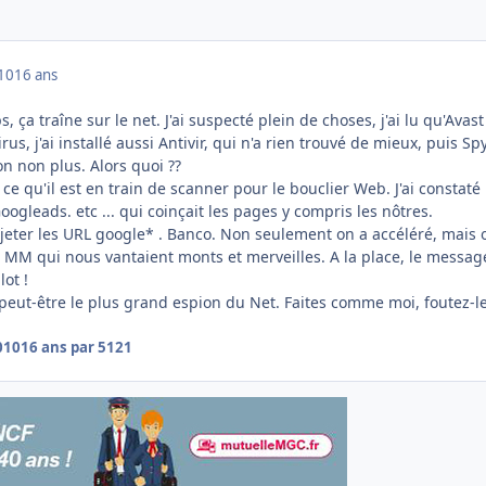
010
16 ans
 ça traîne sur le net. J'ai suspecté plein de choses, j'ai lu qu'Avast
irus, j'ai installé aussi Antivir, qui n'a rien trouvé de mieux, puis Sp
on non plus. Alors quoi ??
 ce qu'il est en train de scanner pour le bouclier Web. J'ai constaté
oogleads. etc ... qui coinçait les pages y compris les nôtres.
ejeter les URL google* . Banco. Non seulement on a accéléré, mais 
 MM qui nous vantaient monts et merveilles. A la place, le messag
lot !
peut-être le plus grand espion du Net. Faites comme moi, foutez-l
010
16 ans
par 5121