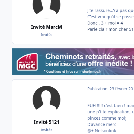
J'te rassure...Y'a pas qu
C'est vrai qu'il se pass
Donc , 3 + moi = 4
Invité MarcM
Parle clair mon cher 512
Invités
Publication:
23 février 2
EUH !!!!! c'est bien ! 
une p'tite explication,
pinces comme moi)
Invité 5121
D'avance merci
Invités
@+ Nelsonlink