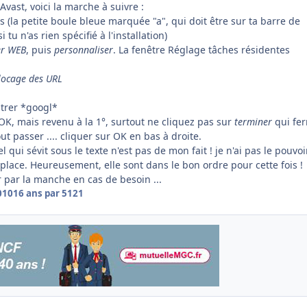
Avast, voici la marche à suivre :
ns (la petite boule bleue marquée "a", qui doit être sur ta barre de
 tu n'as rien spécifié à l'installation)
er WEB
, puis
personnaliser
. La fenêtre Réglage tâches résidentes
locage des URL
ntrer *googl*
OK, mais revenu à la 1°, surtout ne cliquez pas sur
terminer
qui fer
ut passer .... cliquer sur OK en bas à droite.
 qui sévit sous le texte n'est pas de mon fait ! je n'ai pas le pouvoi
place. Heureusement, elle sont dans le bon ordre pour cette fois !
r par la manche en cas de besoin ...
010
16 ans
par 5121