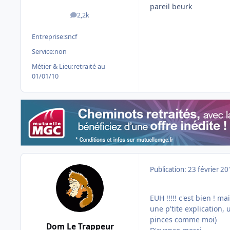
pareil beurk
2,2k
messages
Entreprise:
sncf
Service:
non
Métier & Lieu:
retraité au
01/01/10
Publication:
23 février 2
EUH !!!!! c'est bien ! 
une p'tite explication,
pinces comme moi)
Dom Le Trappeur