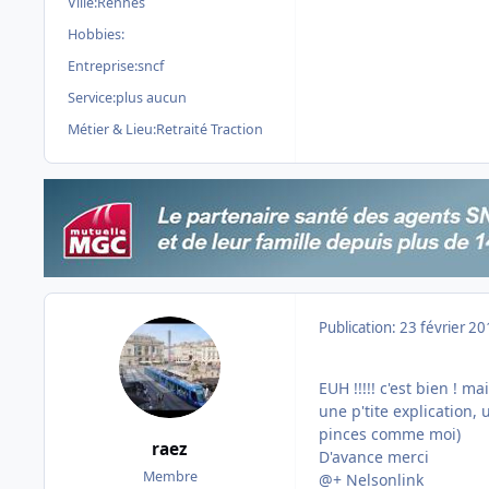
Ville:
Rennes
Hobbies:
Entreprise:
sncf
Service:
plus aucun
Métier & Lieu:
Retraité Traction
Publication:
23 février 2
EUH !!!!! c'est bien ! 
une p'tite explication,
pinces comme moi)
raez
D'avance merci
Membre
@+ Nelsonlink