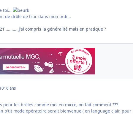
e toi...
ent de drôle de truc dans mon ordi...
1 ...........j'ai compris la généralité mais en pratique ?
010
16 ans
mais pour les brêles comme moi en micro, on fait comment ???
 un p'tit mode opératoire serait bienvenue ( en language clair, pour 