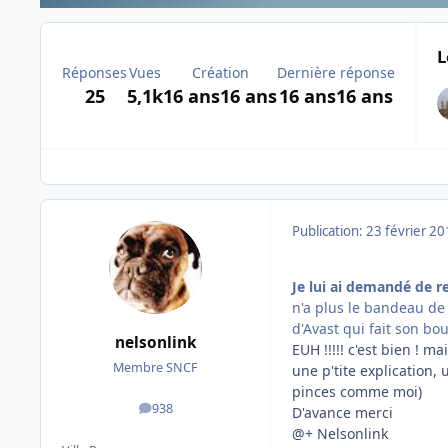
L
Réponses
Vues
Création
Dernière réponse
25
5,1k
16 ans
16 ans
16 ans
16 ans
Publication:
23 février 2
Je lui ai demandé de r
n'a plus le bandeau de
d'Avast qui fait son bou
nelsonlink
EUH !!!!! c'est bien ! 
Membre SNCF
une p'tite explication,
pinces comme moi)
938
D'avance merci
messages
@+ Nelsonlink