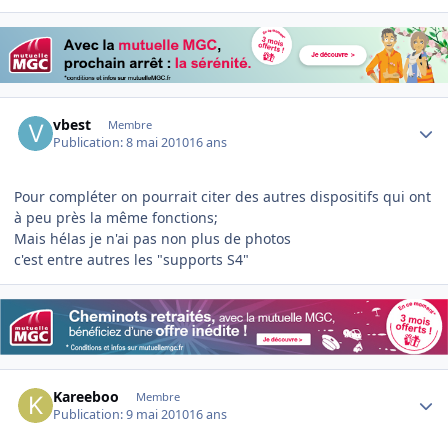
Author stats
vbest
Membre
Publication:
8 mai 2010
16 ans
Pour compléter on pourrait citer des autres dispositifs qui ont
à peu près la même fonctions;
Mais hélas je n'ai pas non plus de photos
c'est entre autres les "supports S4"
Author stats
Kareeboo
Membre
Publication:
9 mai 2010
16 ans