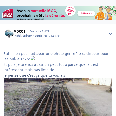
Author stats
ADC01
Membre SNCF
Publication:
8 août 2012
14 ans
Euh.... on pourrait avoir une photo genre "le raidisseur pour
les nul(le)s" ???
Et puis je prends aussi un petit topo parce que là c'est
intéressant mais pas limpide
Je pense que c'est ça que tu voulais.