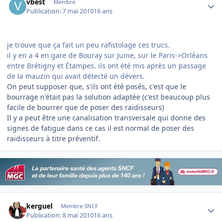
vbest
Membre
Publication:
7 mai 2010
16 ans
je trouve que ça fait un peu rafistolage ces trucs.
il y en a 4 en gare de Bouray sur Juine, sur le Paris->Orléans
entre Brétigny et Étampes. ils ont été mis après un passage
de la mauzin qui avait détecté un dévers.
On peut supposer que, s'ils ont été posés, c'est que le
bourrage n'était pas la solution adaptée (c'est beaucoup plus
facile de bourrer que de poser des raidisseurs)
Il y a peut être une canalisation transversale qui donne des
signes de fatigue dans ce cas il est normal de poser des
raidisseurs à titre préventif.
Author stats
kerguel
Membre SNCF
Publication:
8 mai 2010
16 ans