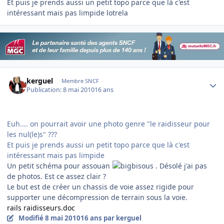
Et puis je prends aussi un petit topo parce que là c'est
intéressant mais pas limpide lotrela
Author stats
kerguel
Membre SNCF
Publication:
8 mai 2010
16 ans
Euh.... on pourrait avoir une photo genre "le raidisseur pour
les nul(le)s" ???
Et puis je prends aussi un petit topo parce que là c'est
intéressant mais pas limpide
Un petit schéma pour assouan
. Désolé j'ai pas
de photos. Est ce assez clair ?
Le but est de créer un chassis de voie assez rigide pour
supporter une décompression de terrain sous la voie.
rails raidisseurs.doc
Modifié
8 mai 2010
16 ans
par kerguel