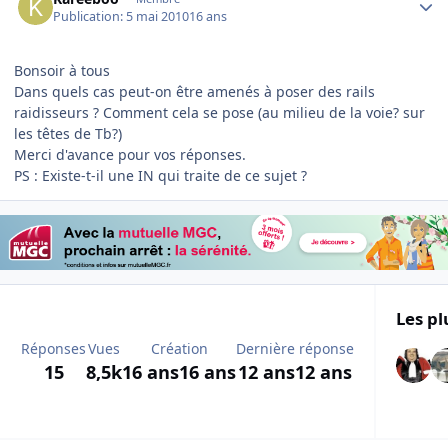
Publication:
5 mai 2010
16 ans
Bonsoir à tous
Dans quels cas peut-on être amenés à poser des rails
raidisseurs ? Comment cela se pose (au milieu de la voie? sur
les têtes de Tb?)
Merci d'avance pour vos réponses.
PS : Existe-t-il une IN qui traite de ce sujet ?
Les pl
Réponses
Vues
Création
Dernière réponse
15
8,5k
16 ans
16 ans
12 ans
12 ans