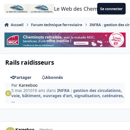
Aller au contenu
Le Web des Cheminots
Se connecter
Accueil
Forum technique ferroviaire
INFRA : gestion des cir
Rails raidisseurs
Partager
Abonnés
Par
Kareeboo
5 mai 2010
16 ans
dans
INFRA : gestion des circulations,
voie, bâtiment, ouvrages d'art, signalisation, caténaires,
...
Author stats
Kareeboo
Membre