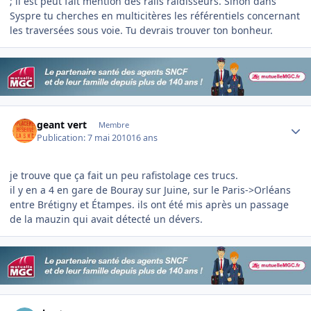
; il est peut fait mention des rails raidisseurs. Sinon dans
Syspre tu cherches en multicitères les référentiels concernant
les traversées sous voie. Tu devrais trouver ton bonheur.
Author stats
geant vert
Membre
Publication:
7 mai 2010
16 ans
je trouve que ça fait un peu rafistolage ces trucs.
il y en a 4 en gare de Bouray sur Juine, sur le Paris->Orléans
entre Brétigny et Étampes. ils ont été mis après un passage
de la mauzin qui avait détecté un dévers.
Author stats