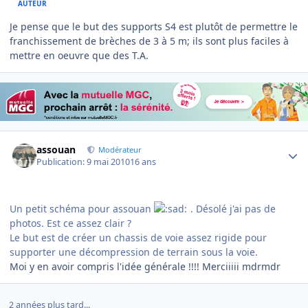
AUTEUR
Je pense que le but des supports S4 est plutôt de permettre le
franchissement de brèches de 3 à 5 m; ils sont plus faciles à
mettre en oeuvre que des T.A.
Author stats
assouan
Modérateur
Publication:
9 mai 2010
16 ans
Un petit schéma pour assouan
. Désolé j'ai pas de
photos. Est ce assez clair ?
Le but est de créer un chassis de voie assez rigide pour
supporter une décompression de terrain sous la voie.
Moi y en avoir compris l'idée générale !!!! Merciiiii mdrmdr
2 années plus tard...