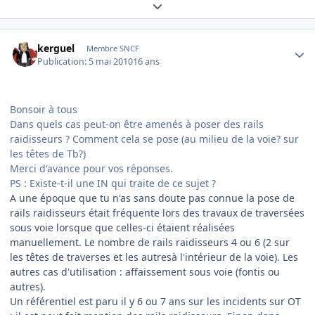
Expand topic overview
Author stats
kerguel
Membre SNCF
Publication:
5 mai 2010
16 ans
Bonsoir à tous
Dans quels cas peut-on être amenés à poser des rails
raidisseurs ? Comment cela se pose (au milieu de la voie? sur
les têtes de Tb?)
Merci d'avance pour vos réponses.
PS : Existe-t-il une IN qui traite de ce sujet ?
A une époque que tu n'as sans doute pas connue la pose de
rails raidisseurs était fréquente lors des travaux de traversées
sous voie lorsque que celles-ci étaient réalisées
manuellement. Le nombre de rails raidisseurs 4 ou 6 (2 sur
les têtes de traverses et les autresà l'intérieur de la voie). Les
autres cas d'utilisation : affaissement sous voie (fontis ou
autres).
Un référentiel est paru il y 6 ou 7 ans sur les incidents sur OT