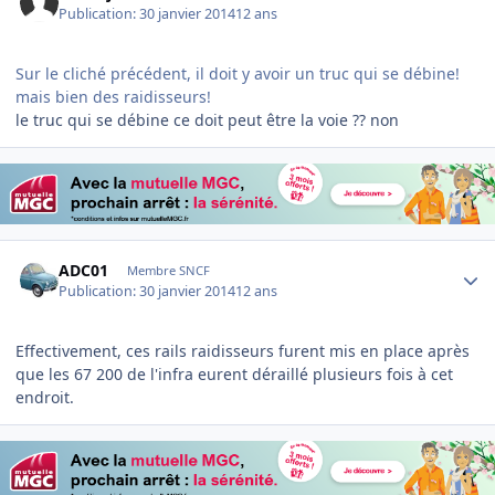
Publication:
30 janvier 2014
12 ans
Sur le cliché précédent, il doit y avoir un truc qui se débine!
mais bien des raidisseurs!
le truc qui se débine ce doit peut être la voie ?? non
Author stats
ADC01
Membre SNCF
Publication:
30 janvier 2014
12 ans
Effectivement, ces rails raidisseurs furent mis en place après
que les 67 200 de l'infra eurent déraillé plusieurs fois à cet
endroit.