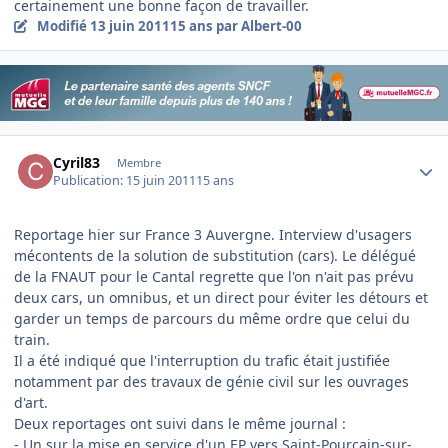
certainement une bonne façon de travailler.
Modifié
13 juin 2011
15 ans
par Albert-00
Author stats
Cyril83
Membre
Publication:
15 juin 2011
15 ans
Reportage hier sur France 3 Auvergne. Interview d'usagers
mécontents de la solution de substitution (cars). Le délégué
de la FNAUT pour le Cantal regrette que l'on n'ait pas prévu
deux cars, un omnibus, et un direct pour éviter les détours et
garder un temps de parcours du même ordre que celui du
train.
Il a été indiqué que l'interruption du trafic était justifiée
notamment par des travaux de génie civil sur les ouvrages
d'art.
Deux reportages ont suivi dans le même journal :
- Un sur la mise en service d'un EP vers Saint-Pourçain-sur-