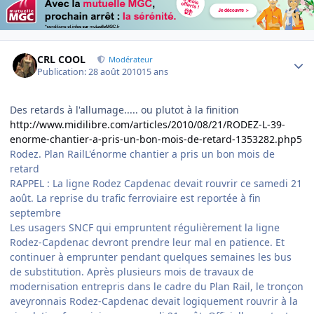
Author stats
CRL COOL
Modérateur
Publication:
28 août 2010
15 ans
Des retards à l'allumage..... ou plutot à la finition
http://www.midilibre.com/articles/2010/08/21/RODEZ-L-39-
enorme-chantier-a-pris-un-bon-mois-de-retard-1353282.php5
Rodez. Plan RailL'énorme chantier a pris un bon mois de
retard
RAPPEL : La ligne Rodez Capdenac devait rouvrir ce samedi 21
août. La reprise du trafic ferroviaire est reportée à fin
septembre
Les usagers SNCF qui empruntent régulièrement la ligne
Rodez-Capdenac devront prendre leur mal en patience. Et
continuer à emprunter pendant quelques semaines les bus
de substitution. Après plusieurs mois de travaux de
modernisation entrepris dans le cadre du Plan Rail, le tronçon
aveyronnais Rodez-Capdenac devait logiquement rouvrir à la