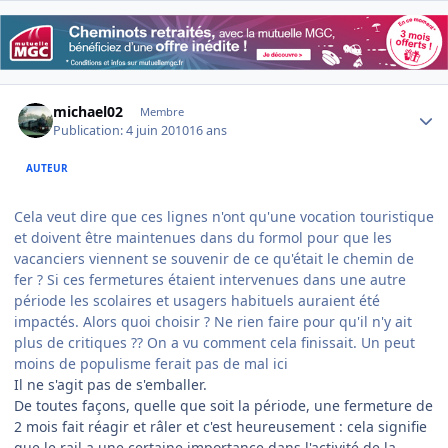
Author stats
michael02
Membre
Publication:
4 juin 2010
16 ans
AUTEUR
Cela veut dire que ces lignes n'ont qu'une vocation touristique
et doivent être maintenues dans du formol pour que les
vacanciers viennent se souvenir de ce qu'était le chemin de
fer ? Si ces fermetures étaient intervenues dans une autre
période les scolaires et usagers habituels auraient été
impactés. Alors quoi choisir ? Ne rien faire pour qu'il n'y ait
plus de critiques ?? On a vu comment cela finissait. Un peut
moins de populisme ferait pas de mal ici
Il ne s'agit pas de s'emballer.
De toutes façons, quelle que soit la période, une fermeture de
2 mois fait réagir et râler et c'est heureusement : cela signifie
que le rail a une certaine importance dans l'activité de la