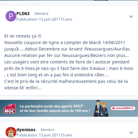
Author stats
PLD63
Membre
Publication:
13 juin 2011
15 ans
Et on remets ça !!!
Nouvelle coupure de ligne a compter de Mardi 14/06/2011
jusqu’à ....debut Decembre sur Arvant /Neussargues/Aurillac.
Aucune relation par fer sur Neussargues/Beziers non plus...
Les usagers vont etre contents de faire de l autocar pendant
prés de 6 mois.Je sais qu il faut faire des travaux ; mais 6 mois
, c est bien long et on a pas fini d entendre râler....
C'est le prix de la sécurité malheureusement pas celui de la
vitesse.M' enfin!...
Author stats
dyonisos
Membre
Publication:
13 juin 2011
15 ans