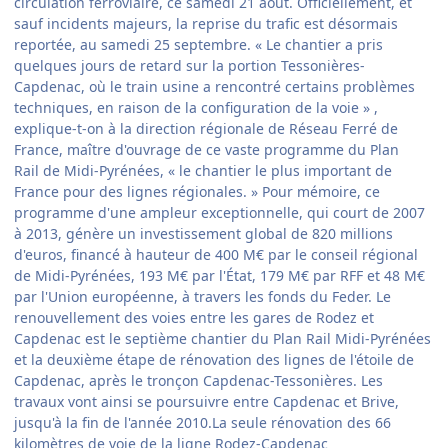
circulation ferroviaire, ce samedi 21 août. Officiellement, et
sauf incidents majeurs, la reprise du trafic est désormais
reportée, au samedi 25 septembre. « Le chantier a pris
quelques jours de retard sur la portion Tessonières-
Capdenac, où le train usine a rencontré certains problèmes
techniques, en raison de la configuration de la voie » ,
explique-t-on à la direction régionale de Réseau Ferré de
France, maître d'ouvrage de ce vaste programme du Plan
Rail de Midi-Pyrénées, « le chantier le plus important de
France pour des lignes régionales. » Pour mémoire, ce
programme d'une ampleur exceptionnelle, qui court de 2007
à 2013, génère un investissement global de 820 millions
d'euros, financé à hauteur de 400 M€ par le conseil régional
de Midi-Pyrénées, 193 M€ par l'État, 179 M€ par RFF et 48 M€
par l'Union européenne, à travers les fonds du Feder. Le
renouvellement des voies entre les gares de Rodez et
Capdenac est le septième chantier du Plan Rail Midi-Pyrénées
et la deuxième étape de rénovation des lignes de l'étoile de
Capdenac, après le tronçon Capdenac-Tessonières. Les
travaux vont ainsi se poursuivre entre Capdenac et Brive,
jusqu'à la fin de l'année 2010.La seule rénovation des 66
kilomètres de voie de la ligne Rodez-Capdenac