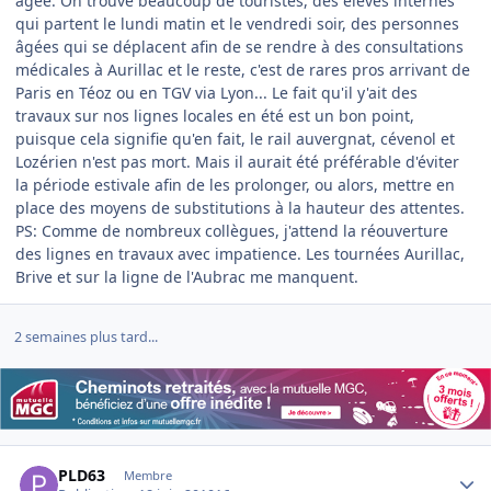
âgée. On trouve beaucoup de touristes, des élèves internes
qui partent le lundi matin et le vendredi soir, des personnes
âgées qui se déplacent afin de se rendre à des consultations
médicales à Aurillac et le reste, c'est de rares pros arrivant de
Paris en Téoz ou en TGV via Lyon... Le fait qu'il y'ait des
travaux sur nos lignes locales en été est un bon point,
puisque cela signifie qu'en fait, le rail auvergnat, cévenol et
Lozérien n'est pas mort. Mais il aurait été préférable d'éviter
la période estivale afin de les prolonger, ou alors, mettre en
place des moyens de substitutions à la hauteur des attentes.
PS: Comme de nombreux collègues, j'attend la réouverture
des lignes en travaux avec impatience. Les tournées Aurillac,
Brive et sur la ligne de l'Aubrac me manquent.
2 semaines plus tard...
Author stats
PLD63
Membre