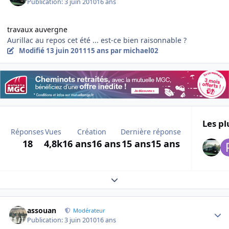
Publication:
3 juin 2010
16 ans
travaux auvergne
Aurillac au repos cet été ... est-ce bien raisonnable ?
Modifié
13 juin 2011
15 ans
par michael02
Les pl
Réponses
Vues
Création
Dernière réponse
18
4,8k
16 ans
16 ans
15 ans
15 ans
Expand topic overview
Author stats
assouan
Modérateur
Publication:
3 juin 2010
16 ans