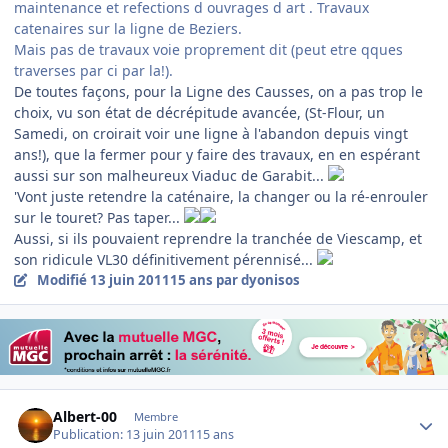
maintenance et refections d ouvrages d art . Travaux
catenaires sur la ligne de Beziers.
Mais pas de travaux voie proprement dit (peut etre qques
traverses par ci par la!).
De toutes façons, pour la Ligne des Causses, on a pas trop le
choix, vu son état de décrépitude avancée, (St-Flour, un
Samedi, on croirait voir une ligne à l'abandon depuis vingt
ans!), que la fermer pour y faire des travaux, en en espérant
aussi sur son malheureux Viaduc de Garabit...
'Vont juste retendre la caténaire, la changer ou la ré-enrouler
sur le touret? Pas taper...
Aussi, si ils pouvaient reprendre la tranchée de Viescamp, et
son ridicule VL30 définitivement pérennisé...
Modifié
13 juin 2011
15 ans
par dyonisos
Author stats
Albert-00
Membre
Publication:
13 juin 2011
15 ans