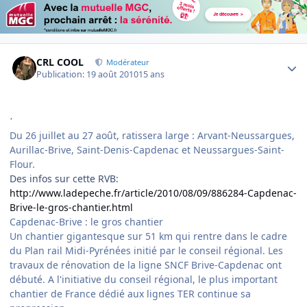
Author stats
CRL COOL
Modérateur
Publication:
19 août 2010
15 ans
'
Du 26 juillet au 27 août, ratissera large : Arvant-Neussargues,
Aurillac-Brive, Saint-Denis-Capdenac et Neussargues-Saint-
Flour
.
Des infos sur cette RVB:
http://www.ladepeche.fr/article/2010/08/09/886284-Capdenac-
Brive-le-gros-chantier.html
Capdenac-Brive : le gros chantier
Un chantier gigantesque sur 51 km qui rentre dans le cadre
du Plan rail Midi-Pyrénées initié par le conseil régional. Les
travaux de rénovation de la ligne SNCF Brive-Capdenac ont
débuté. A l'initiative du conseil régional, le plus important
chantier de France dédié aux lignes TER continue sa