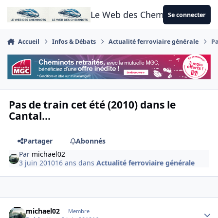
Aller au contenu
Le Web des Cheminots
Se connecter
Accueil
Infos & Débats
Actualité ferroviaire générale
Pa
Pas de train cet été (2010) dans le
Cantal...
Partager
Abonnés
Par
michael02
3 juin 2010
16 ans
dans
Actualité ferroviaire générale
Author stats
michael02
Membre