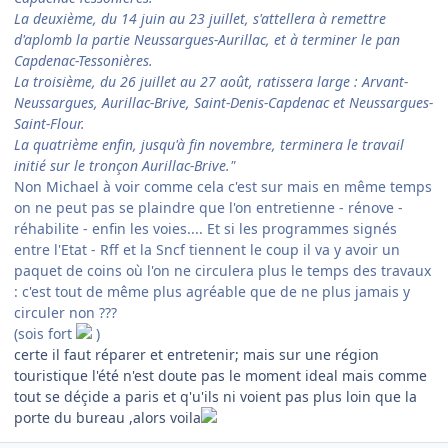
La deuxième, du 14 juin au 23 juillet, s'attellera à remettre
d'aplomb la partie Neussargues-Aurillac, et à terminer le pan
Capdenac-Tessonières.
La troisième, du 26 juillet au 27 août, ratissera large : Arvant-
Neussargues, Aurillac-Brive, Saint-Denis-Capdenac et Neussargues-
Saint-Flour.
La quatrième enfin, jusqu'à fin novembre, terminera le travail
initié sur le tronçon Aurillac-Brive."
Non Michael à voir comme cela c'est sur mais en même temps
on ne peut pas se plaindre que l'on entretienne - rénove -
réhabilite - enfin les voies.... Et si les programmes signés
entre l'Etat - Rff et la Sncf tiennent le coup il va y avoir un
paquet de coins où l'on ne circulera plus le temps des travaux
: c'est tout de même plus agréable que de ne plus jamais y
circuler non ???
(sois fort
)
certe il faut réparer et entretenir; mais sur une région
touristique l'été n'est doute pas le moment ideal mais comme
tout se déçide a paris et q'u'ils ni voient pas plus loin que la
porte du bureau ,alors voila