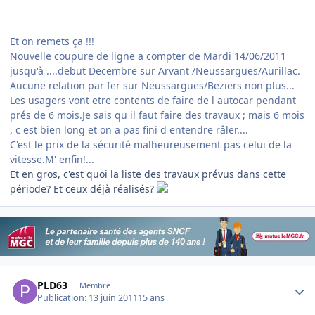
Et on remets ça !!!
Nouvelle coupure de ligne a compter de Mardi 14/06/2011
jusqu'à ....debut Decembre sur Arvant /Neussargues/Aurillac.
Aucune relation par fer sur Neussargues/Beziers non plus...
Les usagers vont etre contents de faire de l autocar pendant
prés de 6 mois.Je sais qu il faut faire des travaux ; mais 6 mois
, c est bien long et on a pas fini d entendre râler....
C'est le prix de la sécurité malheureusement pas celui de la
vitesse.M' enfin!...
Et en gros, c'est quoi la liste des travaux prévus dans cette
période? Et ceux déjà réalisés?
Author stats
PLD63
Membre
Publication:
13 juin 2011
15 ans