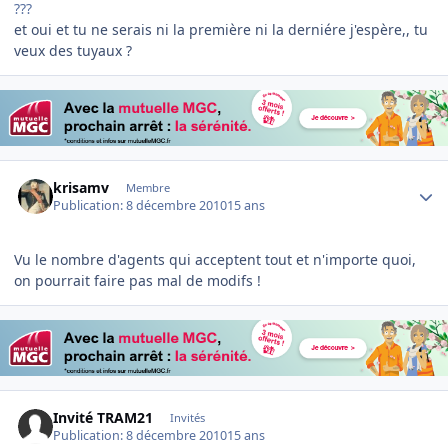
???
et oui et tu ne serais ni la première ni la derniére j'espère,, tu
veux des tuyaux ?
Author stats
krisamv
Membre
Publication:
8 décembre 2010
15 ans
Vu le nombre d'agents qui acceptent tout et n'importe quoi,
on pourrait faire pas mal de modifs !
Invité TRAM21
Invités
Publication:
8 décembre 2010
15 ans