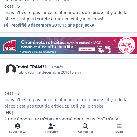
c'est HS
mais n'hésite pas lance toi il manque du monde ! il y a de la
place,c'est pas tout de critiquer..et il y a le choix!
Modifié
9 décembre 2010
15 ans
par jackv
Invité TRAM21
Invités
Publication:
9 décembre 2010
15 ans
c'est HS
mais n'hésite pas lance toi il manque du monde ! il y a de la
place,c'est pas tout de critiquer..et il y a le choix!
[HS]
à une époque, je m'étais proposé pour, mais "on" m'a fait
comprendre que je n'avais pas vraiment le profil souhaité =>
pas assez "souple" (ou "obéissant" ?) envers les directives
Se connecter
S’inscrire
Rechercher
Menu