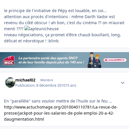
le principe de l'initiative de Pépy est louable, en soi...
attention aux procès d'intentions : même Darth Vador est
revenu du côté obscur ! ah bon, c'est du cinéma ?? on m'aurait
menti ????
niveau négociations, ça promet d'être chaud-bouillant, long,
délicat et névrotique ! :blink:
Author stats
michael02
Membre
Publication:
8 décembre 2010
15 ans
En "parallèle" sans vouloir mettre de l'huile sur le feu ...
http://www.actuchomage.org/2010040110781/La-revue-de-
presse/jackpot-pour-les-salaries-de-pole-emploi-20-a-42-
daugmentation.html