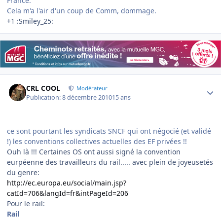
France.
Cela m'a l'air d'un coup de Comm, dommage.
+1 :Smiley_25:
Author stats
CRL COOL
Modérateur
Publication:
8 décembre 2010
15 ans
ce sont pourtant les syndicats SNCF qui ont négocié (et validé
!) les conventions collectives actuelles des EF privées !!
Ouh là !!! Certaines OS ont aussi signé la convention
eurpéenne des travailleurs du rail..... avec plein de joyeusetés
du genre:
http://ec.europa.eu/social/main.jsp?
catId=706&langId=fr&intPageId=206
Pour le rail:
Rail