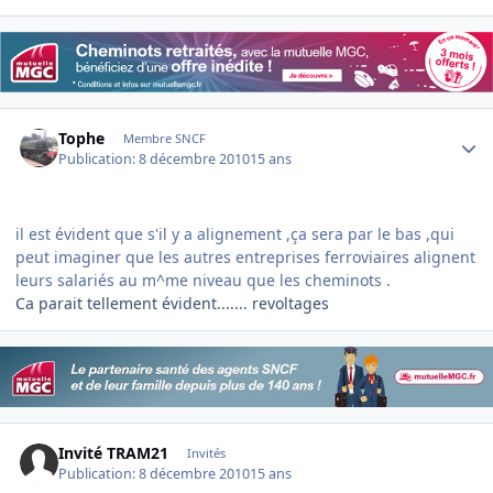
Author stats
Tophe
Membre SNCF
Publication:
8 décembre 2010
15 ans
il est évident que s'il y a alignement ,ça sera par le bas ,qui
peut imaginer que les autres entreprises ferroviaires alignent
leurs salariés au m^me niveau que les cheminots .
Ca parait tellement évident....... revoltages
Invité TRAM21
Invités
Publication:
8 décembre 2010
15 ans