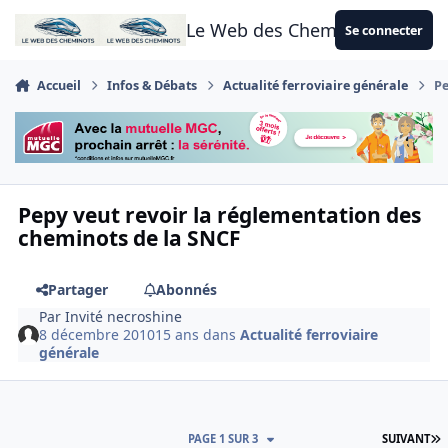
Aller au contenu
Le Web des Cheminots
Se connecter
Accueil
Infos & Débats
Actualité ferroviaire générale
Pe
Pepy veut revoir la réglementation des
cheminots de la SNCF
Partager
Abonnés
Par
Invité necroshine
8 décembre 2010
15 ans
dans
Actualité ferroviaire
générale
D
PAGE 1 SUR 3
SUIVANT