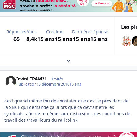
Les pl
Réponses
Vues
Création
Dernière réponse
65
8,4k
15 ans
15 ans
15 ans
15 ans
Expand topic overview
Invité TRAM21
Invités
Publication:
8 décembre 2010
15 ans
c'est quand même fou de constater que c'est le président de
la SNCF qui demande ça, alors que ça devrait être les
syndicats, afin de remédier aux distorsions des conditions de
travail des travailleurs du rail :blink: