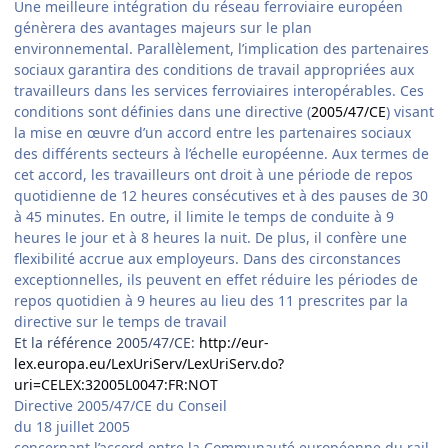
Une meilleure intégration du réseau ferroviaire européen
génèrera des avantages majeurs sur le plan
environnemental. Parallèlement, l’implication des partenaires
sociaux garantira des conditions de travail appropriées aux
travailleurs dans les services ferroviaires interopérables. Ces
conditions sont définies dans une directive (
2005/47/CE
) visant
la mise en œuvre d’un accord entre les partenaires sociaux
des différents secteurs à l’échelle européenne. Aux termes de
cet accord, les travailleurs ont droit à une période de repos
quotidienne de 12 heures consécutives et à des pauses de 30
à 45 minutes. En outre, il limite le temps de conduite à 9
heures le jour et à 8 heures la nuit. De plus, il confère une
flexibilité accrue aux employeurs. Dans des circonstances
exceptionnelles, ils peuvent en effet réduire les périodes de
repos quotidien à 9 heures au lieu des 11 prescrites par la
directive sur le temps de travail
Et la référence 2005/47/CE:
http://eur-
lex.europa.eu/LexUriServ/LexUriServ.do?
uri=CELEX:32005L0047:FR:NOT
Directive 2005/47/CE du Conseil
du 18 juillet 2005
concernant l’accord entre la Communauté européenne du rail