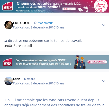
Author stats
CRL COOL
Modérateur
Publication:
8 décembre 2010
15 ans
La directive européenne sur le temps de travail:
LexUriServ.do.pdf
Author stats
raez
Membre
Publication:
8 décembre 2010
15 ans
Euh... Il me semble que les syndicats revendiquent depuis
longtemps déjà l'alignement des conditions de travail de tout