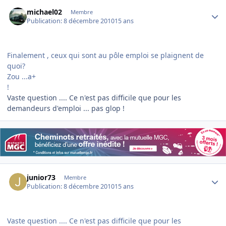
Author stats
michael02
Membre
Publication:
8 décembre 2010
15 ans
Finalement , ceux qui sont au pôle emploi se plaignent de
quoi?
Zou ...a+
!
Vaste question .... Ce n'est pas difficile que pour les
demandeurs d'emploi ... pas glop !
Author stats
junior73
Membre
Publication:
8 décembre 2010
15 ans
Vaste question .... Ce n'est pas difficile que pour les