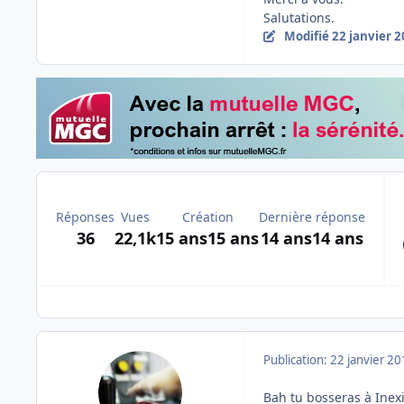
Salutations.
Modifié
22 janvier 
Réponses
Vues
Création
Dernière réponse
36
22,1k
15 ans
15 ans
14 ans
14 ans
Publication:
22 janvier 2
Bah tu bosseras à Inexia