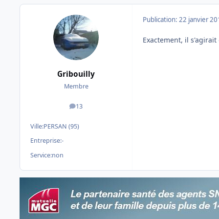
Publication:
22 janvier 2
Exactement, il s'agirait
Gribouilly
Membre
13
messages
Ville:
PERSAN (95)
Entreprise:
-
Service:
non