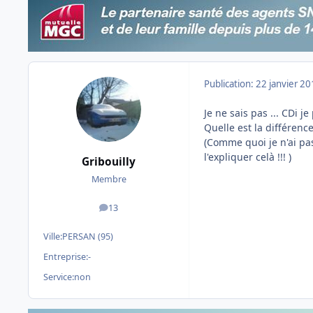
Publication:
22 janvier 2
Je ne sais pas ... CDi j
Quelle est la différence
(Comme quoi je n'ai pas
l'expliquer celà !!! )
Gribouilly
Membre
13
messages
Ville:
PERSAN (95)
Entreprise:
-
Service:
non