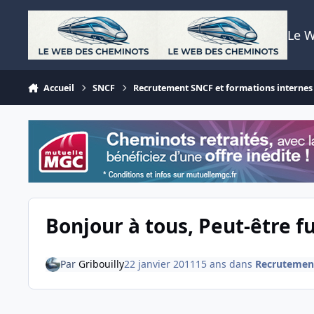
Aller au contenu
Le 
Accueil
SNCF
Recrutement SNCF et formations internes
Bonjour à tous, Peut-être f
Par
Gribouilly
22 janvier 2011
15 ans
dans
Recrutement