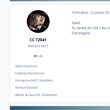
Publication:
22 janvier 2
Salut,
Tu serais en CDI ? Au 
Christophe
CC 72041
Membre SNCF
2,4k
messages
Ville:
Chaumont
Hobbies:
Patrimoine
Entreprise:
SNCF Mobilités
Service:
Traction
Métier & Lieu:
CRL Chalindrey