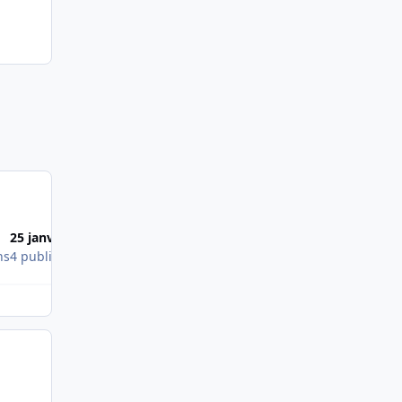
1
25 janv. 2011
26 janv. 2011
ns
4 publications
3 publications