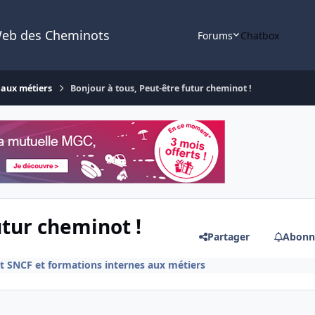
Web des Cheminots
Forums
Chatbox
 aux métiers
Bonjour à tous, Peut-être futur cheminot !
utur cheminot !
Partager
Abonn
 SNCF et formations internes aux métiers