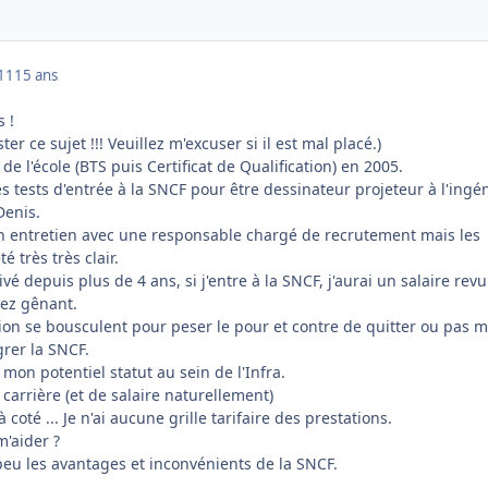
011
15 ans
 !
ter ce sujet !!! Veuillez m'excuser si il est mal placé.)
ti de l'école (BTS puis Certificat de Qualification) en 2005.
s tests d'entrée à la SNCF pour être dessinateur projeteur à l'ingén
Denis.
un entretien avec une responsable chargé de recrutement mais les
é très très clair.
vé depuis plus de 4 ans, si j'entre à la SNCF, j'aurai un salaire revu
sez gênant.
on se bousculent pour peser le pour et contre de quitter ou pas 
grer la SNCF.
 mon potentiel statut au sein de l'Infra.
 carrière (et de salaire naturellement)
coté ... Je n'ai aucune grille tarifaire des prestations.
m'aider ?
peu les avantages et inconvénients de la SNCF.