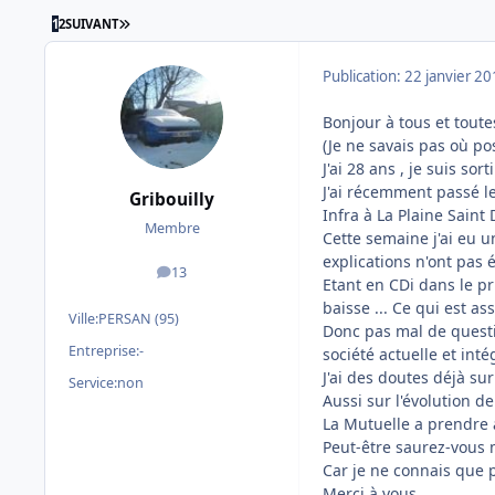
DERNIÈRE PAGE
1
2
SUIVANT
Publication:
22 janvier 2
Bonjour à tous et toutes
(Je ne savais pas où pos
J'ai 28 ans , je suis sor
J'ai récemment passé le
Gribouilly
Infra à La Plaine Saint 
Membre
Cette semaine j'ai eu 
explications n'ont pas ét
13
messages
Etant en CDi dans le pri
baisse ... Ce qui est as
Ville:
PERSAN (95)
Donc pas mal de questi
Entreprise:
-
société actuelle et inté
J'ai des doutes déjà sur
Service:
non
Aussi sur l'évolution de
La Mutuelle a prendre à 
Peut-être saurez-vous 
Car je ne connais que 
Merci à vous.