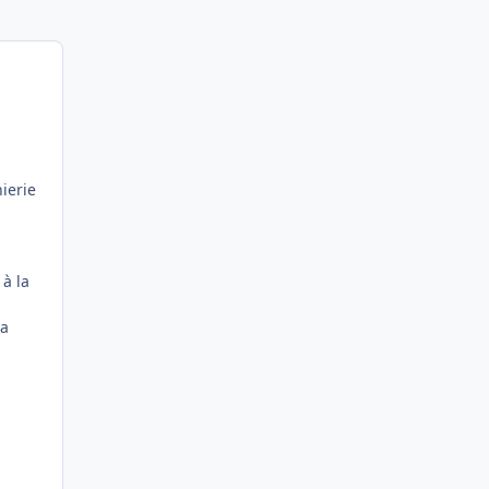
ierie
 à la
ma