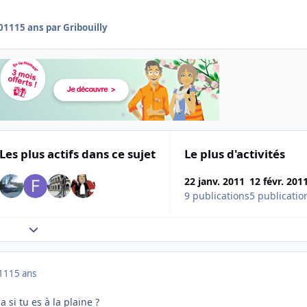
2011
15 ans
par Gribouilly
Les plus actifs dans ce sujet
Le plus d'activités
22 janv. 2011
12 févr. 201
9 publications
5 publicatio
Expand topic overview
011
15 ans
 si tu es à la plaine ?