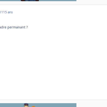
011
15 ans
cadre permanant ?