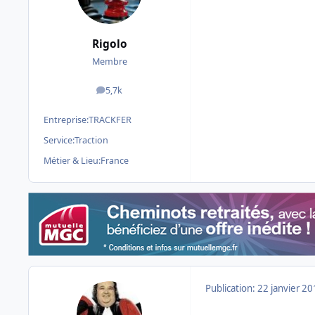
Rigolo
Membre
5,7k
messages
Entreprise:
TRACKFER
Service:
Traction
Métier & Lieu:
France
Publication:
22 janvier 2