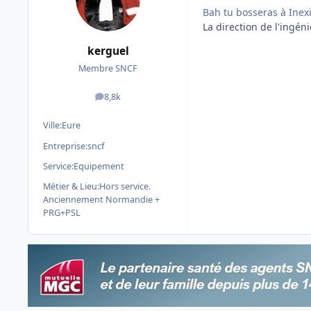
Bah tu bosseras à Inexia
La direction de l'ingén
kerguel
Membre SNCF
8,8k
messages
Ville:
Eure
Entreprise:
sncf
Service:
Equipement
Métier & Lieu:
Hors service.
Anciennement Normandie +
PRG+PSL