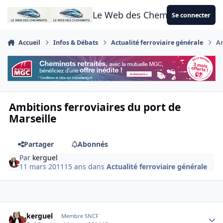
Aller au contenu
Le Web des Cheminots
Se connecter
Accueil
Infos & Débats
Actualité ferroviaire générale
Am
Ambitions ferroviaires du port de
Marseille
Partager
Abonnés
Par
kerguel
11 mars 2011
15 ans
dans
Actualité ferroviaire générale
Author stats
kerguel
Membre SNCF