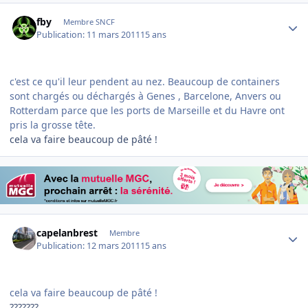
Author stats
fby
Membre SNCF
Publication:
11 mars 2011
15 ans
c'est ce qu'il leur pendent au nez. Beaucoup de containers
sont chargés ou déchargés à Genes , Barcelone, Anvers ou
Rotterdam parce que les ports de Marseille et du Havre ont
pris la grosse tête.
cela va faire beaucoup de pâté !
Author stats
capelanbrest
Membre
Publication:
12 mars 2011
15 ans
cela va faire beaucoup de pâté !
???????