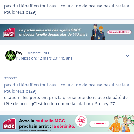
pas du Hénaff en tout cas....celui ci ne délocalise pas il reste à
Pouldreuzic (29) !
Author stats
fby
Membre SNCF
Publication:
12 mars 2011
15 ans
???????
pas du Hénaff en tout cas....celui ci ne délocalise pas il reste à
Pouldreuzic (29) !
citation : les ports ont pris la grosse tête donc bcp de pâté de
tête de porc . (C'est tordu comme la citation) :Smiley_27: