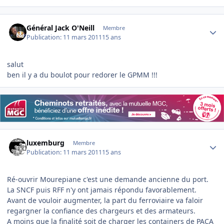
Author stats
Général Jack O'Neill
Membre
Publication:
11 mars 2011
15 ans
salut
ben il y a du boulot pour redorer le GPMM !!!
Author stats
luxemburg
Membre
Publication:
11 mars 2011
15 ans
Ré-ouvrir Mourepiane c'est une demande ancienne du port.
La SNCF puis RFF n'y ont jamais répondu favorablement.
Avant de vouloir augmenter, la part du ferroviaire va faloir
regargner la confiance des chargeurs et des armateurs.
A moins que la finalité soit de charger les containers de PACA