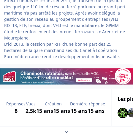
Effectif depuis le 1er février 2011, le transfert de la gestion
des quelque 110 km de réseau ferré portuaire au grand port
maritime n'a pas arrêté les projets. Après avoir délégué la
gestion de son réseau au groupement d'entreprises (VFLI,
RDT13, ETF, Inexia, dont VFLI est le mandataire), le GPMM
étudie le renforcement des nœuds ferroviaires d'Arenc et de
Mourepiane.
D'ici 2013, la cession par RFF d'une bonne part des 25
hectares de la gare marchandises du Canet à l'opération
Euroméditerranée rend ce développement indispensable.
Les pl
Réponses
Vues
Création
Dernière réponse
8
2,5k
15 ans
15 ans
15 ans
15 ans
Expand topic overview