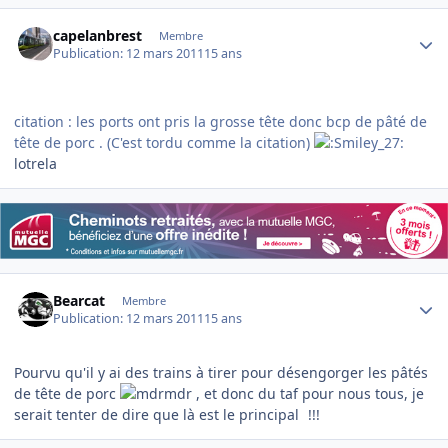
Author stats
capelanbrest
Membre
Publication:
12 mars 2011
15 ans
citation : les ports ont pris la grosse tête donc bcp de pâté de
tête de porc . (C'est tordu comme la citation)
lotrela
Author stats
Bearcat
Membre
Publication:
12 mars 2011
15 ans
Pourvu qu'il y ai des trains à tirer pour désengorger les pâtés
de tête de porc
, et donc du taf pour nous tous, je
serait tenter de dire que là est le principal
!!!