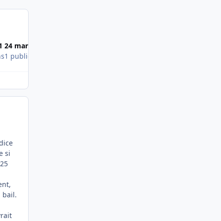
1
24 mars 2011
ns
1 publication
dice
e si
.25
ent,
 bail.
rait