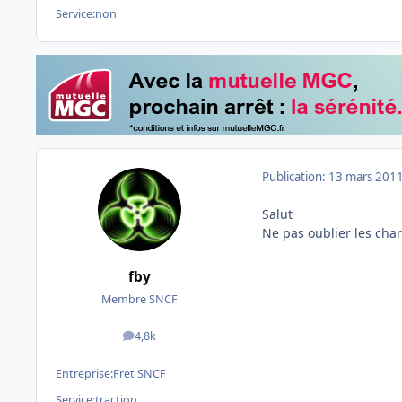
Service:
non
Publication:
13 mars 201
Salut
Ne pas oublier les char
fby
Membre SNCF
4,8k
messages
Entreprise:
Fret SNCF
Service:
traction