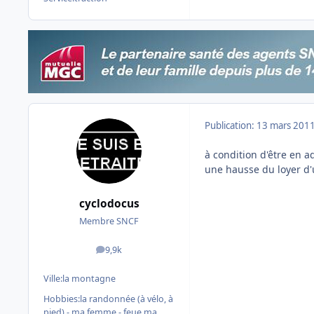
Publication:
13 mars 201
à condition d'être en a
une hausse du loyer d'u
cyclodocus
Membre SNCF
9,9k
messages
Ville:
la montagne
Hobbies:
la randonnée (à vélo, à
pied) - ma femme - feue ma