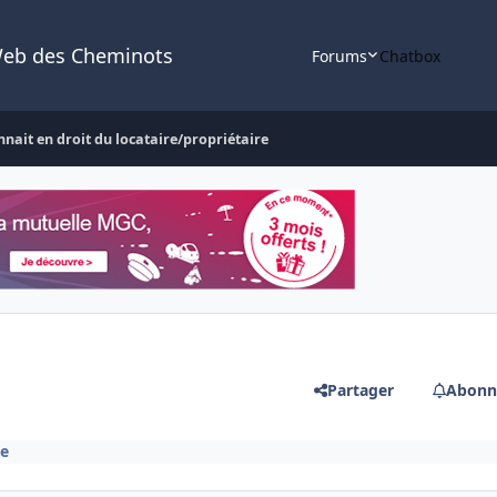
Web des Cheminots
Forums
Chatbox
onnait en droit du locataire/propriétaire
Partager
Abonn
te