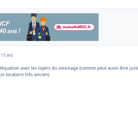
1
15 ans
déquation avec les loyers du voisinage (comme peut aussi être justi
n locataire très ancien)