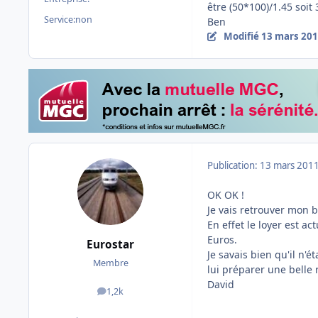
être (50*100)/1.45 soi
Service:
non
Ben
Modifié
13 mars 20
Publication:
13 mars 201
OK OK !
Je vais retrouver mon b
En effet le loyer est ac
Euros.
Eurostar
Je savais bien qu'il n'
Membre
lui préparer une belle
David
1,2k
messages