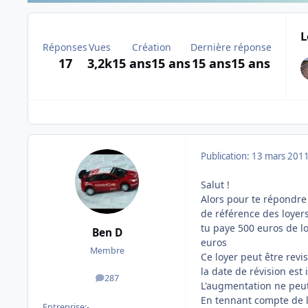
L
Réponses
Vues
Création
Dernière réponse
17
3,2k
15 ans
15 ans
15 ans
15 ans
Publication:
13 mars 201
Salut !
Alors pour te répondre 
de référence des loyers
tu paye 500 euros de lo
Ben D
euros
Membre
Ce loyer peut être revi
la date de révision est 
287
messages
L'augmentation ne peut
En tennant compte de l'
Entreprise:
-