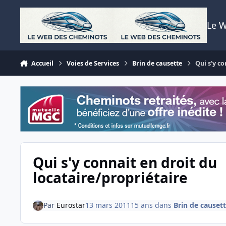
Aller au contenu
Le 
Accueil
Voies de Services
Brin de causette
Qui s'y c
Qui s'y connait en droit du
locataire/propriétaire
Par
Eurostar
13 mars 2011
15 ans
dans
Brin de causet