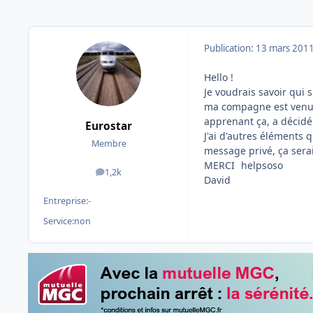
Publication:
13 mars 201
Hello !
Je voudrais savoir qui 
ma compagne est venue 
apprenant ça, a décidé
Eurostar
J'ai d'autres éléments 
Membre
message privé, ça serai
MERCI
helpsoso
1,2k
messages
David
Entreprise:
-
Service:
non