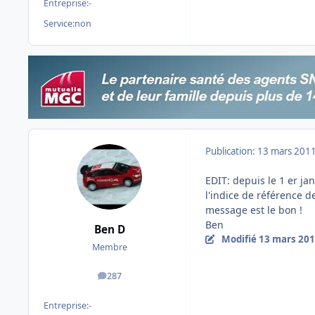
Entreprise:
-
Service:
non
Publication:
13 mars 201
EDIT: depuis le 1 er ja
l'indice de référence d
message est le bon !
Ben
Ben D
Modifié
13 mars 20
Membre
287
messages
Entreprise:
-