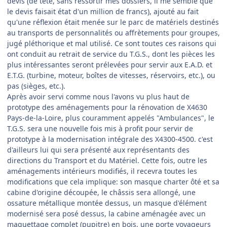
devis (de tête, sans ressortir mes dossiers, il me semble que
le devis faisait état d'un million de francs), ajouté au fait
qu'une réflexion était menée sur le parc de matériels destinés
au transports de personnalités ou affrètements pour groupes,
jugé pléthorique et mal utilisé. Ce sont toutes ces raisons qui
ont conduit au retrait de service du T.G.S., dont les pièces les
plus intéressantes seront prélevées pour servir aux E.A.D. et
E.T.G. (turbine, moteur, boîtes de vitesses, réservoirs, etc.), ou
pas (sièges, etc.).
Après avoir servi comme nous l'avons vu plus haut de
prototype des aménagements pour la rénovation de X4630
Pays-de-la-Loire, plus couramment appelés "Ambulances", le
T.G.S. sera une nouvelle fois mis à profit pour servir de
prototype à la modernisation intégrale des X4300-4500. c'est
d'ailleurs lui qui sera présenté aux représentants des
directions du Transport et du Matériel. Cette fois, outre les
aménagements intérieurs modifiés, il recevra toutes les
modifications que cela implique: son masque charter ôté et sa
cabine d'origine découpée, le châssis sera allongé, une
ossature métallique montée dessus, un masque d'élément
modernisé sera posé dessus, la cabine aménagée avec un
maquettage complet (pupitre) en bois, une porte voyageurs