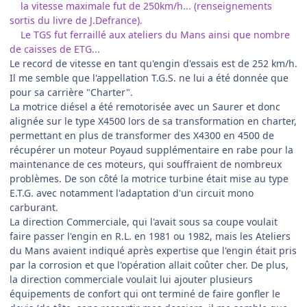
la vitesse maximale fut de 250km/h... (renseignements
sortis du livre de J.Defrance).
Le TGS fut ferraillé aux ateliers du Mans ainsi que nombre
de caisses de ETG...
Le record de vitesse en tant qu'engin d'essais est de 252 km/h.
Il me semble que l'appellation T.G.S. ne lui a été donnée que
pour sa carrière "Charter".
La motrice diésel a été remotorisée avec un Saurer et donc
alignée sur le type X4500 lors de sa transformation en charter,
permettant en plus de transformer des X4300 en 4500 de
récupérer un moteur Poyaud supplémentaire en rabe pour la
maintenance de ces moteurs, qui souffraient de nombreux
problèmes. De son côté la motrice turbine était mise au type
E.T.G. avec notamment l'adaptation d'un circuit mono
carburant.
La direction Commerciale, qui l'avait sous sa coupe voulait
faire passer l'engin en R.L. en 1981 ou 1982, mais les Ateliers
du Mans avaient indiqué après expertise que l'engin était pris
par la corrosion et que l'opération allait coûter cher. De plus,
la direction commerciale voulait lui ajouter plusieurs
équipements de confort qui ont terminé de faire gonfler le