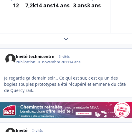
12
7,2k
14 ans
14 ans
3 ans
3 ans
Expand topic overview
Invité technicentre
Invités
Publication:
20 novembre 2011
14 ans
Je regarde ça demain soir... Ce qui est sur, c'est qu'un des
bogies souples prototypes a été récupéré et emmené du côté
de Quercy rail...
Invité
Invités