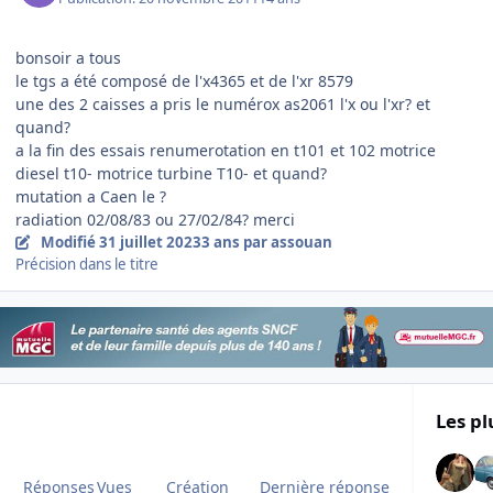
bonsoir a tous
le tgs a été composé de l'x4365 et de l'xr 8579
une des 2 caisses a pris le numérox as2061 l'x ou l'xr? et
quand?
a la fin des essais renumerotation en t101 et 102 motrice
diesel t10- motrice turbine T10- et quand?
mutation a Caen le ?
radiation 02/08/83 ou 27/02/84? merci
Modifié
31 juillet 2023
3 ans
par assouan
Précision dans le titre
Les pl
Réponses
Vues
Création
Dernière réponse