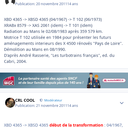
Publication:
20 novembre 2011
14 ans
XBD 4365 -> XBSD 4365 (04/1967) -> T 102 (06/1973)
XRABx 8579 -> XAS 2061 (idem) -> T 101 (idem)
Radiation au Mans le 02/08/1983 après 359 579 km.
Motrice T 102 utilisée en 1984 pour présenter les futurs
aménagements interieurs des X 4500 rénovés "Pays de Loire".
Démolition au Mans en 08/1990.
D'après André Rasserie, "Les turbotrains français", ed. du
Cabri, 2004.
Author stats
CRL COOL
Modérateur
Publication:
21 novembre 2011
14 ans
XBD 4365 -> XBSD 4365
début de la transformation
: 04/1967,