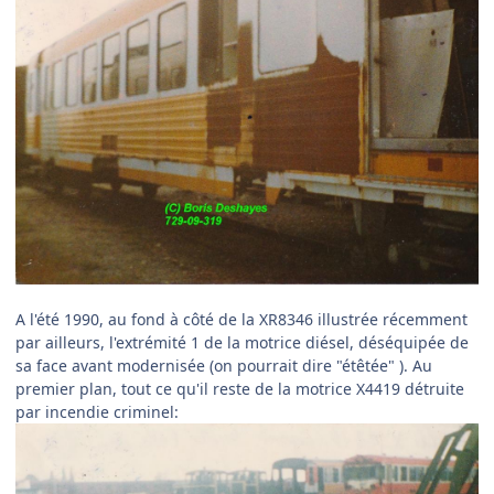
A l'été 1990, au fond à côté de la XR8346 illustrée récemment
par ailleurs, l'extrémité 1 de la motrice diésel, déséquipée de
sa face avant modernisée (on pourrait dire "étêtée" ). Au
premier plan, tout ce qu'il reste de la motrice X4419 détruite
par incendie criminel: