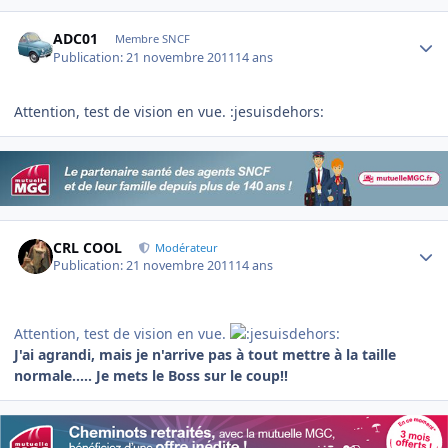
Author stats
ADC01
Membre SNCF
Publication:
21 novembre 2011
14 ans
Attention, test de vision en vue. :jesuisdehors:
Author stats
CRL COOL
Modérateur
Publication:
21 novembre 2011
14 ans
Attention, test de vision en vue.
J'ai agrandi, mais je n'arrive pas à tout mettre à la taille
normale..... Je mets le Boss sur le coup!!