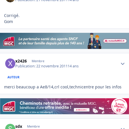
Corrigé.
Gom
Author stats
x2426
Membre
Publication:
22 novembre 2011
14 ans
AUTEUR
merci beaucoup a Ae8/14,crl cool,technicentre pour les infos
Author stats
sdx
Membre