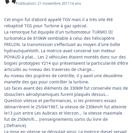
Publication:
21 novembre 2011
14 ans
Cet engin fut d'abord appelé TGV mais il a très vite été
rebaptisé TGS pour Turbine à gaz spécial.
La remorque fut équipée d'un turbomoteur TURMO III
turboméca de 810kW semblable à celui des hélicoptère
FRELON. la transmission s'effectuait au moyen d'une boîte
hydrauliqueVoith. La motrice avait conservé son moteur
POYAUD à plat... Les 2 véhicules étaient montés donc sur des
bogies prototypes Y214 qui présentaient la particularité d'être
articulés au niveau des traverses de charge...
Au niveau des pupitres de contrôle, il y aavit une deuxième
manette des gaz pour contrôler la turbine.
Les faces avant des éléments de 330kW fut conservée mais de
sboucliers aérodynamiques furent plaqués dessus...
Question vitesse et performances, si les premiers essais
démarrèrent le 25/04/1967, la vitesse de 230km/h fut atteinte
le13 juin entre Les Aubrais et Vierzon... la vitesse maximale
fut de 250km/h... (renseignements sortis du livre de
J.Defrance).
La mise en vitesse se déroulait ainsi: La motrice diesel servait