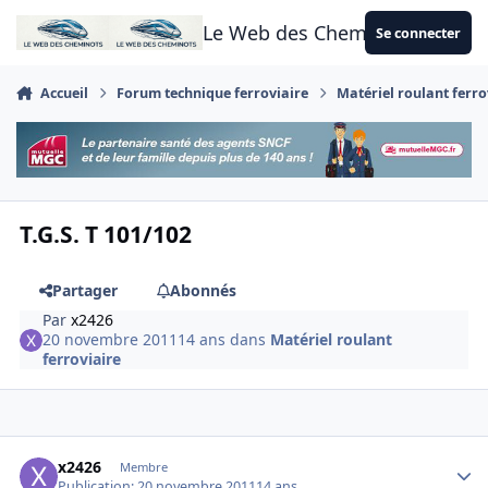
Aller au contenu
Le Web des Cheminots
Se connecter
Accueil
Forum technique ferroviaire
Matériel roulant ferro
T.G.S. T 101/102
Partager
Abonnés
Par
x2426
20 novembre 2011
14 ans
dans
Matériel roulant
ferroviaire
Author stats
x2426
Membre
Publication:
20 novembre 2011
14 ans