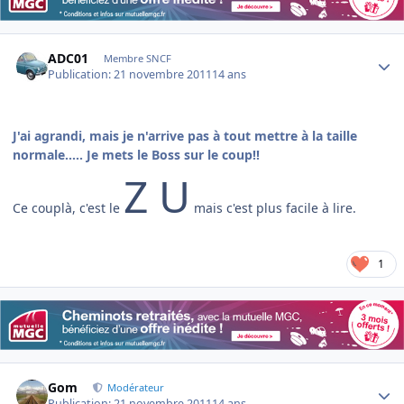
Author stats
ADC01
Membre SNCF
Publication:
21 novembre 2011
14 ans
J'ai agrandi, mais je n'arrive pas à tout mettre à la taille
normale..... Je mets le Boss sur le coup!!
Z U
Ce couplà, c'est le
mais c'est plus facile à lire.
1
Author stats
Gom
Modérateur
Publication:
21 novembre 2011
14 ans