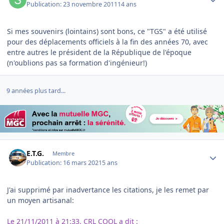
Publication:
23 novembre 2011
14 ans
Si mes souvenirs (lointains) sont bons, ce "TGS" a été utilisé
pour des déplacements officiels à la fin des années 70, avec
entre autres le président de la République de l'époque
(n'oublions pas sa formation d'ingénieur!)
9 années plus tard...
Author stats
E.T.G.
Membre
Publication:
16 mars 2021
5 ans
J'ai supprimé par inadvertance les citations, je les remet par
un moyen artisanal:
Le 21/11/2011 à 21:33, CRL COOL a dit :