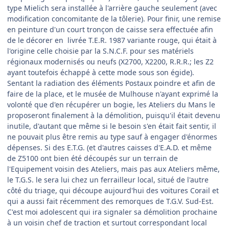
type Mielich sera installée à l'arrière gauche seulement (avec
modification concomitante de la tôlerie). Pour finir, une remise
en peinture d'un court tronçon de caisse sera effectuée afin
de le décorer en livrée T.E.R. 1987 variante rouge, qui était à
l'origine celle choisie par la S.N.C.F. pour ses matériels
régionaux modernisés ou neufs (X2700, X2200, R.R.R.; les Z2
ayant toutefois échappé à cette mode sous son égide).
Sentant la radiation des éléments Postaux poindre et afin de
faire de la place, et le musée de Mulhouse n'ayant exprimé la
volonté que d'en récupérer un bogie, les Ateliers du Mans le
proposeront finalement à la démolition, puisqu'il était devenu
inutile, d'autant que même si le besoin s'en était fait sentir, il
ne pouvait plus être remis au type sauf à engager d'énormes
dépenses. Si des E.T.G. (et d'autres caisses d'E.A.D. et même
de Z5100 ont bien été découpés sur un terrain de
l'Equipement voisin des Ateliers, mais pas aux Ateliers même,
le T.G.S. le sera lui chez un ferrailleur local, situé de l'autre
côté du triage, qui découpe aujourd'hui des voitures Corail et
qui a aussi fait récemment des remorques de T.G.V. Sud-Est.
C'est moi adolescent qui ira signaler sa démolition prochaine
à un voisin chef de traction et surtout correspondant local