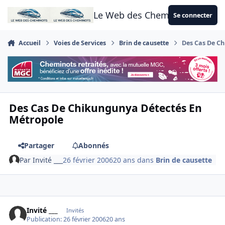
Aller au contenu
Le Web des Cheminots
Se connecter
Accueil
Voies de Services
Brin de causette
Des Cas De C
Des Cas De Chikungunya Détectés En
Métropole
Partager
Abonnés
Par
Invité ___
26 février 2006
20 ans
dans
Brin de causette
Invité ___
Invités
Publication:
26 février 2006
20 ans