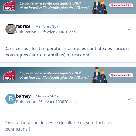
Author stats
fabrice
Membre SNCF
Publication:
26 février 2006
20 ans
Dans ce cas , les temperatures actuelles sont idéales , aucuns
moustiques ( surtout antillais) ni resistent
Author stats
barney
Membre SNCF
Publication:
26 février 2006
20 ans
Passé à l'insecticide dès le décollage ils sont forts les
techniciens !