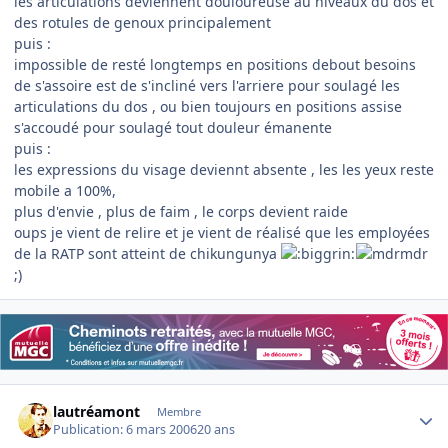
les articulations deviennent douloureuse au niveaux du dos et
des rotules de genoux principalement
puis :
impossible de resté longtemps en positions debout besoins
de s'assoire est de s'incliné vers l'arriere pour soulagé les
articulations du dos , ou bien toujours en positions assise
s'accoudé pour soulagé tout douleur émanente
puis :
les expressions du visage deviennt absente , les les yeux reste
mobile a 100%,
plus d'envie , plus de faim , le corps devient raide
oups je vient de relire et je vient de réalisé que les employées
de la RATP sont atteint de chikungunya
;)
Author stats
lautréamont
Membre
Publication:
6 mars 2006
20 ans