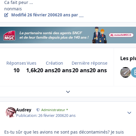
Ca fait peur ...
nonmais
Modifié
26 février 2006
20 ans
par ___
Les pl
Réponses
Vues
Création
Dernière réponse
10
1,6k
20 ans
20 ans
20 ans
20 ans
Expand topic overview
Author stats
Audrey
Administrateur *
Publication:
26 février 2006
20 ans
Es-tu sûr que les avions ne sont pas décontaminés? Je suis