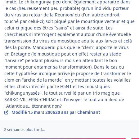
limité. Le chikungunya peu donc également apparaitre dans
le cas (heureusement peu probable) qu'un individu porteur
du virus au retour de la Réunion( ou d'un autre endroit
touché par celui-ci) soit piqué par le moustique vecteur et que
celui-ci pique des êtres "sains" et ainsi de suite. Les
chercheurs s'interrogent également autour d'une éventuelle
transmission du virus du moustique adulte aux larves et celà
dès la ponte. Manquerai plus que le "clem" apporte le virus
en Bretagne (le moustique peut en effet rester au stade
"larvaire" pendant plusieurs mois en attendant le bon
moment pour entamer sa transformation). Dans le cas ou
cette hypothèse ironique arrive je propose de transformer le
clem en "arche de la merde" en y mettant toutes les volailles
et les chats infectés par le H5N1 et les moustiques
"chikungunyasés", le tout surveillé par un trio magique
SARKO-VILLEPIN-CHIRAC et d'envoyer le tout au milieu de
l'Atlantique...étonnant non?
Modifié
15 mars 2006
20 ans
par Cheminant
2 semaines plus tard...