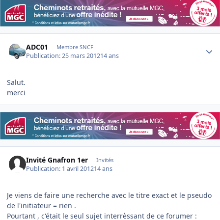
Author stats
ADC01
Membre SNCF
Publication:
25 mars 2012
14 ans
Salut.
merci
Invité Gnafron 1er
Invités
Publication:
1 avril 2012
14 ans
Je viens de faire une recherche avec le titre exact et le pseudo
de l'initiateur = rien .
Pourtant , c'était le seul sujet interrèssant de ce forumer :