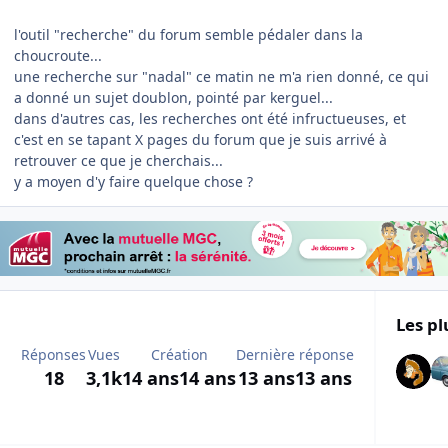
l'outil "recherche" du forum semble pédaler dans la
choucroute...
une recherche sur "nadal" ce matin ne m'a rien donné, ce qui
a donné un sujet doublon, pointé par kerguel...
dans d'autres cas, les recherches ont été infructueuses, et
c'est en se tapant X pages du forum que je suis arrivé à
retrouver ce que je cherchais...
y a moyen d'y faire quelque chose ?
Les pl
Réponses
Vues
Création
Dernière réponse
18
3,1k
14 ans
14 ans
13 ans
13 ans