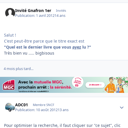
Invité Gnafron 1er
Invités
Publication:
1 avril 2012
14 ans
Salut !
C'est peut-être parce que le titre exact est
"Quel est le dernier livre que vous
ayez
lu ?"
Très bien vu ..... bigbisous
4 mois plus tard...
Author stats
ADC01
Membre SNCF
Publication:
10 août 2012
13 ans
Pour optimiser la recherche, il faut cliquer sur "ce sujet", clic