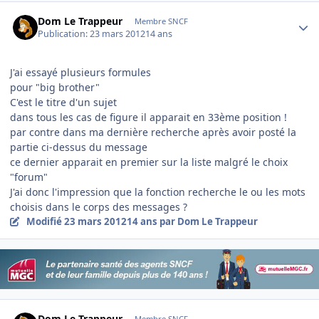
Author stats
Dom Le Trappeur
Membre SNCF
Publication:
23 mars 2012
14 ans
J'ai essayé plusieurs formules
pour "big brother"
C'est le titre d'un sujet
dans tous les cas de figure il apparait en 33ème position !
par contre dans ma dernière recherche après avoir posté la
partie ci-dessus du message
ce dernier apparait en premier sur la liste malgré le choix
"forum"
J'ai donc l'impression que la fonction recherche le ou les mots
choisis dans le corps des messages ?
Modifié
23 mars 2012
14 ans
par Dom Le Trappeur
Author stats
Dom Le Trappeur
Membre SNCF