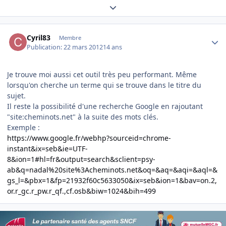
Expand topic overview
Author stats
Cyril83
Membre
Publication:
22 mars 2012
14 ans
Je trouve moi aussi cet outil très peu performant. Même
lorsqu'on cherche un terme qui se trouve dans le titre du
sujet.
Il reste la possibilité d'une recherche Google en rajoutant
"site:cheminots.net" à la suite des mots clés.
Exemple :
https://www.google.fr/webhp?sourceid=chrome-
instant&ix=seb&ie=UTF-
8&ion=1#hl=fr&output=search&sclient=psy-
ab&q=nadal%20site%3Acheminots.net&oq=&aq=&aqi=&aql=&
gs_l=&pbx=1&fp=21932f60c5633050&ix=seb&ion=1&bav=on.2,
or.r_gc.r_pw.r_qf.,cf.osb&biw=1024&bih=499