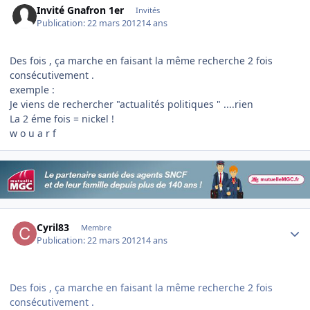
Invité Gnafron 1er
Invités
Publication:
22 mars 2012
14 ans
Des fois , ça marche en faisant la même recherche 2 fois
consécutivement .
exemple :
Je viens de rechercher "actualités politiques " ....rien
La 2 éme fois = nickel !
w o u a r f
Author stats
Cyril83
Membre
Publication:
22 mars 2012
14 ans
Des fois , ça marche en faisant la même recherche 2 fois
consécutivement .