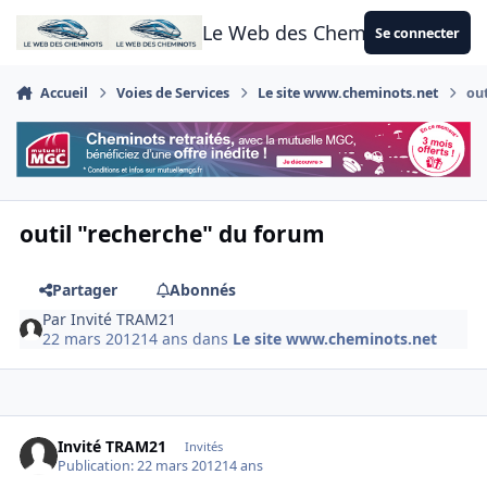
Aller au contenu
Le Web des Cheminots
Se connecter
Accueil
Voies de Services
Le site www.cheminots.net
ou
outil "recherche" du forum
Partager
Abonnés
Par
Invité TRAM21
22 mars 2012
14 ans
dans
Le site www.cheminots.net
Invité TRAM21
Invités
Publication:
22 mars 2012
14 ans