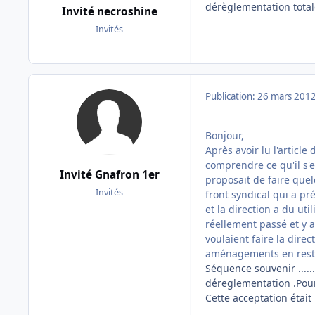
dérèglementation total
Invité necroshine
Invités
Publication:
26 mars 201
Bonjour,
Après avoir lu l'article
comprendre ce qu'il s'es
Invité Gnafron 1er
proposait de faire que
Invités
front syndical qui a pr
et la direction a du uti
réellement passé et y a
voulaient faire la direc
aménagements en resta
Séquence souvenir .....
déreglementation .Pour
Cette acceptation étai