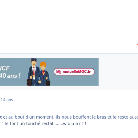
2
14 ans
t
et au bout d'un moment, ils nous bouffent le bras et le reste auss
s
" te font un touché rectal .......w o u a r f !