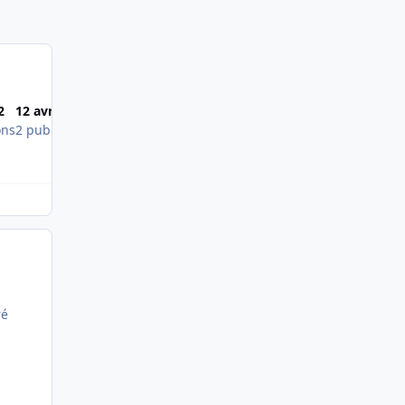
Most Popular Posts
2
12 avril 2012
ons
2 publications
ré