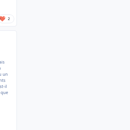
2
ais
n
u un
nts
t-il
s que