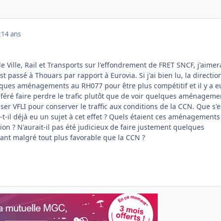
2
14 ans
 de Ville, Rail et Transports sur l'effondrement de FRET SNCF, j'aimer
t passé à Thouars par rapport à Eurovia. Si j'ai bien lu, la directio
lques aménagements au RH077 pour être plus compétitif et il y a e
éféré faire perdre le trafic plutôt que de voir quelques aménageme
liser VFLI pour conserver le traffic aux conditions de la CCN. Que s'es
-t-il déjà eu un sujet à cet effet ? Quels étaient ces aménagement
tion ? N'aurait-il pas été judicieux de faire justement quelques
nt malgré tout plus favorable que la CCN ?