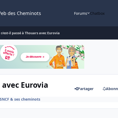
Web des Cheminots
Forums
Chatbox
 s'est-il passé à Thouars avec Eurovia
s avec Eurovia
Partager
Abonn
e SNCF & ses cheminots