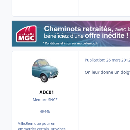
Publication:
26 mars 201
On leur donne un doigt 
ADC01
Membre SNCF
44k
messages
Ville:
Rien que pour en
emmerder certain, province