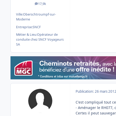
17,9k
messages
Ville:
Oberschtroumpf-sur-
Moderne
Entreprise:
SNCF
Métier & Lieu:
Opérateur de
conduite chez SNCF Voyageurs
SA
Publication:
26 mars 201
C'est compliqué tout cel
- Aménager le RH077, c'
Certes il peut sauvegard