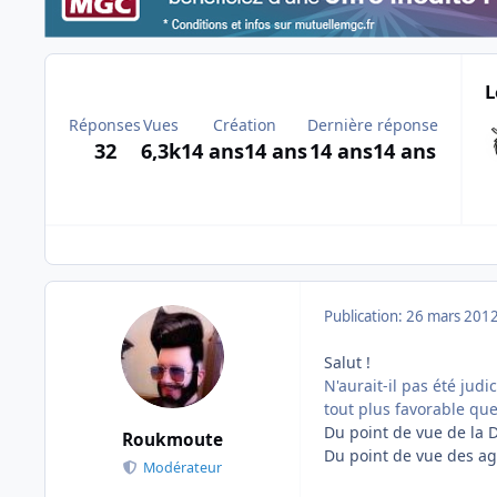
L
Réponses
Vues
Création
Dernière réponse
32
6,3k
14 ans
14 ans
14 ans
14 ans
Publication:
26 mars 201
Salut !
N'aurait-il pas été ju
tout plus favorable que
Du point de vue de la D
Roukmoute
Du point de vue des ag
Modérateur