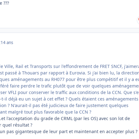
e ???
2
14 ans
 de Ville, Rail et Transports sur l'effondrement de FRET SNCF, j'aimer
t passé à Thouars par rapport à Eurovia. Si j'ai bien lu, la directio
lques aménagements au RH077 pour être plus compétitif et il y a e
éféré faire perdre le trafic plutôt que de voir quelques aménageme
liser VFLI pour conserver le traffic aux conditions de la CCN. Que s'es
-t-il déjà eu un sujet à cet effet ? Quels étaient ces aménagement
tion ? N'aurait-il pas été judicieux de faire justement quelques
nt malgré tout plus favorable que la CCN ?
..et l'acceptation du grade de CRML (par les OS) avec son lot de
 quel résultat ?
t un pas gigantesque de leur part et maintenant en accepter plus ?