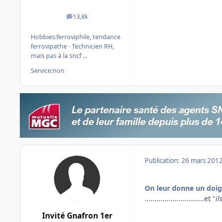
13,8k
messages
Hobbies:
ferroviphile, tendance
ferrovipathe - Technicien RH,
mais pas à la sncf ...
Service:
non
Publication:
26 mars 201
On leur donne un doig
..............................et "
il
Invité Gnafron 1er