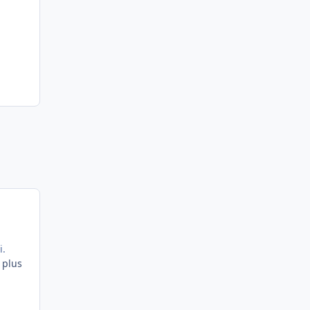
i.
 plus