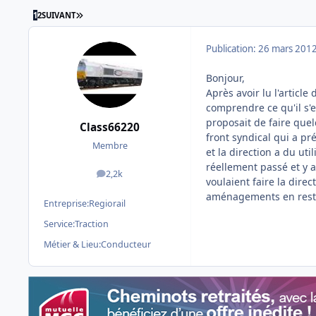
DERNIÈRE PAGE
1
2
SUIVANT
Publication:
26 mars 201
Bonjour,
Après avoir lu l'article
comprendre ce qu'il s'es
proposait de faire que
Class66220
front syndical qui a pr
Membre
et la direction a du uti
réellement passé et y a
2,2k
messages
voulaient faire la direc
aménagements en resta
Entreprise:
Regiorail
Service:
Traction
Métier & Lieu:
Conducteur