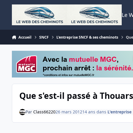
Aller au contenu
Le 
Accueil
SNCF
L'entreprise SNCF & ses cheminots
Que
Que s'est-il passé à Thouar
Par
Class66220
26 mars 2012
14 ans
dans
L'entrepris