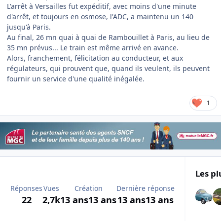
L'arrêt à Versailles fut expéditif, avec moins d'une minute
d'arrêt, et toujours en osmose, l'ADC, a maintenu un 140
jusqu'à Paris.
Au final, 26 mn quai à quai de Rambouillet à Paris, au lieu de
35 mn prévus... Le train est même arrivé en avance.
Alors, franchement, félicitation au conducteur, et aux
régulateurs, qui prouvent que, quand ils veulent, ils peuvent
fournir un service d'une qualité inégalée.
1
Les pl
Réponses
Vues
Création
Dernière réponse
22
2,7k
13 ans
13 ans
13 ans
13 ans