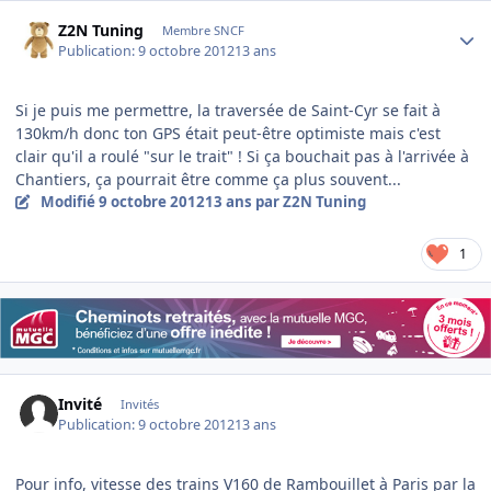
Author stats
Z2N Tuning
Membre SNCF
Publication:
9 octobre 2012
13 ans
Si je puis me permettre, la traversée de Saint-Cyr se fait à
130km/h donc ton GPS était peut-être optimiste mais c'est
clair qu'il a roulé "sur le trait" ! Si ça bouchait pas à l'arrivée à
Chantiers, ça pourrait être comme ça plus souvent...
Modifié
9 octobre 2012
13 ans
par Z2N Tuning
1
Invité
Invités
Publication:
9 octobre 2012
13 ans
Pour info, vitesse des trains V160 de Rambouillet à Paris par la