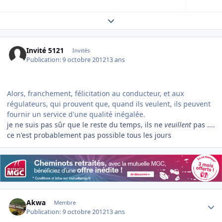
Expand topic overview
Invité 5121
Invités
Publication:
9 octobre 2012
13 ans
Alors, franchement, félicitation au conducteur, et aux
régulateurs, qui prouvent que, quand ils veulent, ils peuvent
fournir un service d'une qualité inégalée.
je ne suis pas sûr que le reste du temps, ils ne
veuillent
pas ....
ce n'est probablement pas possible tous les jours
Author stats
Akwa
Membre
Publication:
9 octobre 2012
13 ans