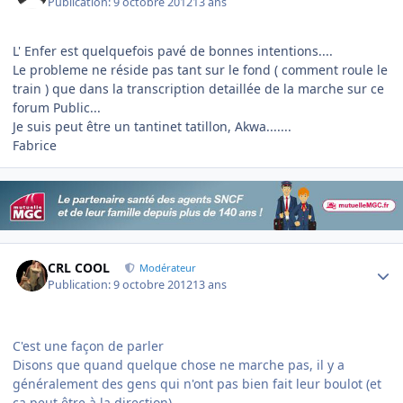
Publication:
9 octobre 2012
13 ans
L' Enfer est quelquefois pavé de bonnes intentions....
Le probleme ne réside pas tant sur le fond ( comment roule le
train ) que dans la transcription detaillée de la marche sur ce
forum Public...
Je suis peut être un tantinet tatillon, Akwa.......
Fabrice
Author stats
CRL COOL
Modérateur
Publication:
9 octobre 2012
13 ans
C'est une façon de parler
Disons que quand quelque chose ne marche pas, il y a
généralement des gens qui n'ont pas bien fait leur boulot (et
ça peut être à la direction).