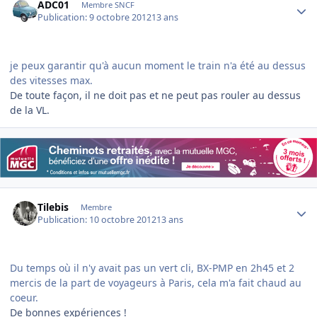
ADC01
Membre SNCF
Publication:
9 octobre 2012
13 ans
je peux garantir qu'à aucun moment le train n'a été au dessus
des vitesses max.
De toute façon, il ne doit pas et ne peut pas rouler au dessus
de la VL.
Author stats
Tilebis
Membre
Publication:
10 octobre 2012
13 ans
Du temps où il n'y avait pas un vert cli, BX-PMP en 2h45 et 2
mercis de la part de voyageurs à Paris, cela m'a fait chaud au
coeur.
De bonnes expériences !