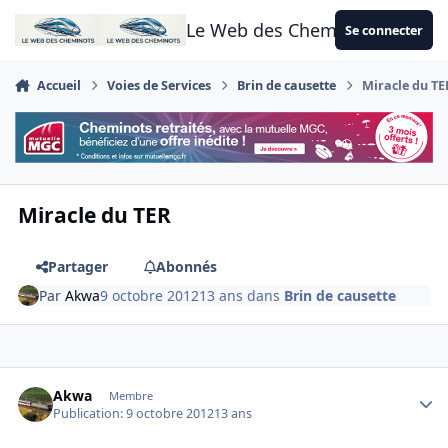
Aller au contenu
Le Web des Cheminots
Se connecter
Accueil
Voies de Services
Brin de causette
Miracle du TE
Miracle du TER
Partager
Abonnés
Par
Akwa
9 octobre 2012
13 ans
dans
Brin de causette
Author stats
Akwa
Membre
Publication:
9 octobre 2012
13 ans