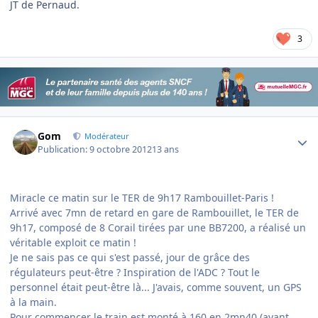
JT de Pernaud.
3
Author stats
Gom
Modérateur
Publication:
9 octobre 2012
13 ans
Miracle ce matin sur le TER de 9h17 Rambouillet-Paris !
Arrivé avec 7mn de retard en gare de Rambouillet, le TER de
9h17, composé de 8 Corail tirées par une BB7200, a réalisé un
véritable exploit ce matin !
Je ne sais pas ce qui s'est passé, jour de grâce des
régulateurs peut-être ? Inspiration de l'ADC ? Tout le
personnel était peut-être là... J'avais, comme souvent, un GPS
à la main.
Pour commencer le train est monté à 160 en 2mn40 (avant