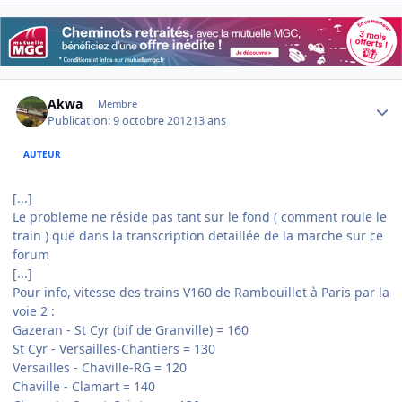
Author stats
Akwa
Membre
Publication:
9 octobre 2012
13 ans
AUTEUR
[...]
Le probleme ne réside pas tant sur le fond ( comment roule le
train ) que dans la transcription detaillée de la marche sur ce
forum
[...]
Pour info, vitesse des trains V160 de Rambouillet à Paris par la
voie 2 :
Gazeran - St Cyr (bif de Granville) = 160
St Cyr - Versailles-Chantiers = 130
Versailles - Chaville-RG = 120
Chaville - Clamart = 140