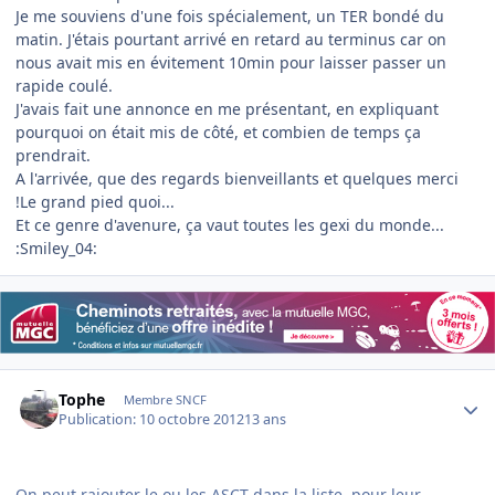
Je me souviens d'une fois spécialement, un TER bondé du
matin. J'étais pourtant arrivé en retard au terminus car on
nous avait mis en évitement 10min pour laisser passer un
rapide coulé.
J'avais fait une annonce en me présentant, en expliquant
pourquoi on était mis de côté, et combien de temps ça
prendrait.
A l'arrivée, que des regards bienveillants et quelques merci
!Le grand pied quoi...
Et ce genre d'avenure, ça vaut toutes les gexi du monde...
:Smiley_04:
Author stats
Tophe
Membre SNCF
Publication:
10 octobre 2012
13 ans
On peut rajouter le ou les ASCT dans la liste, pour leur