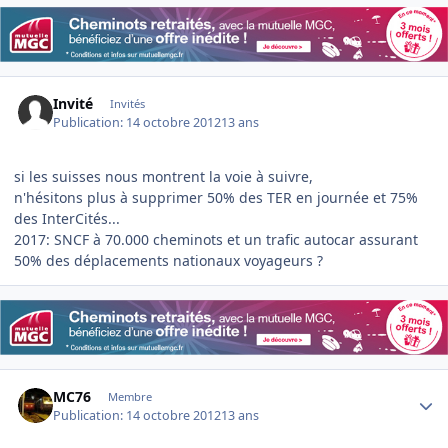
Invité
Invités
Publication:
14 octobre 2012
13 ans
si les suisses nous montrent la voie à suivre,
n'hésitons plus à supprimer 50% des TER en journée et 75%
des InterCités...
2017: SNCF à 70.000 cheminots et un trafic autocar assurant
50% des déplacements nationaux voyageurs ?
Author stats
MC76
Membre
Publication:
14 octobre 2012
13 ans