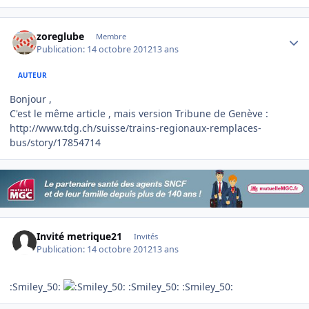
Author stats
zoreglube
Membre
Publication:
14 octobre 2012
13 ans
AUTEUR
Bonjour ,
C'est le même article , mais version Tribune de Genève :
http://www.tdg.ch/suisse/trains-regionaux-remplaces-
bus/story/17854714
Invité metrique21
Invités
Publication:
14 octobre 2012
13 ans
:Smiley_50:
:Smiley_50: :Smiley_50: