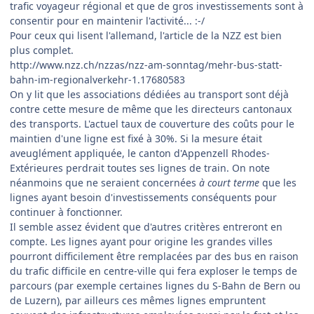
trafic voyageur régional et que de gros investissements sont à
consentir pour en maintenir l'activité... :-/
Pour ceux qui lisent l'allemand, l'article de la NZZ est bien
plus complet.
http://www.nzz.ch/nzzas/nzz-am-sonntag/mehr-bus-statt-
bahn-im-regionalverkehr-1.17680583
On y lit que les associations dédiées au transport sont déjà
contre cette mesure de même que les directeurs cantonaux
des transports. L'actuel taux de couverture des coûts pour le
maintien d'une ligne est fixé à 30%. Si la mesure était
aveuglément appliquée, le canton d'Appenzell Rhodes-
Extérieures perdrait toutes ses lignes de train. On note
néanmoins que ne seraient concernées
à court terme
que les
lignes ayant besoin d'investissements conséquents pour
continuer à fonctionner.
Il semble assez évident que d'autres critères entreront en
compte. Les lignes ayant pour origine les grandes villes
pourront difficilement être remplacées par des bus en raison
du trafic difficile en centre-ville qui fera exploser le temps de
parcours (par exemple certaines lignes du S-Bahn de Bern ou
de Luzern), par ailleurs ces mêmes lignes empruntent