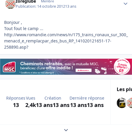
zoreglube
Membre
Publication:
14 octobre 2012
13 ans
Bonjour ,
Tout fout le camp ...
http://www.romandie.com/news/n/175_trains_ronaux_sur_300_
menacd_e_remplacpar_des_bus_RP_141020121651-17-
258890.asp?
Les pl
Réponses
Vues
Création
Dernière réponse
13
2,4k
13 ans
13 ans
13 ans
13 ans
Expand topic overview