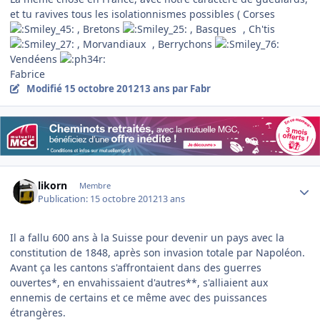
et tu ravives tous les isolationnismes possibles ( Corses
, Bretons
, Basques
, Ch'tis
, Morvandiaux
, Berrychons
Vendéens
Fabrice
Modifié
15 octobre 2012
13 ans
par Fabr
Author stats
likorn
Membre
Publication:
15 octobre 2012
13 ans
Il a fallu 600 ans à la Suisse pour devenir un pays avec la
constitution de 1848, après son invasion totale par Napoléon.
Avant ça les cantons s'affrontaient dans des guerres
ouvertes*, en envahissaient d'autres**, s'alliaient aux
ennemis de certains et ce même avec des puissances
étrangères.