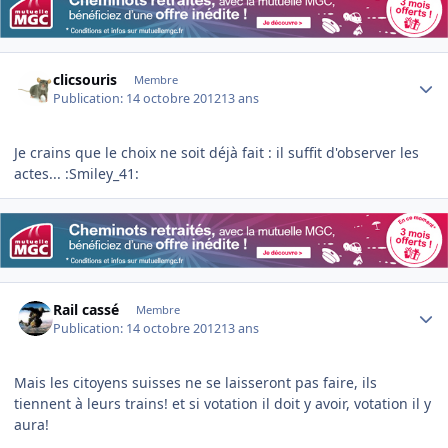
Author stats
clicsouris
Membre
Publication:
14 octobre 2012
13 ans
Je crains que le choix ne soit déjà fait : il suffit d'observer les
actes... :Smiley_41:
Author stats
Rail cassé
Membre
Publication:
14 octobre 2012
13 ans
Mais les citoyens suisses ne se laisseront pas faire, ils
tiennent à leurs trains! et si votation il doit y avoir, votation il y
aura!