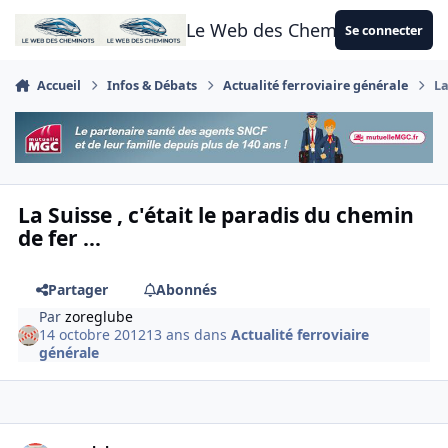
Aller au contenu
Le Web des Cheminots
Se connecter
Accueil
Infos & Débats
Actualité ferroviaire générale
La
La Suisse , c'était le paradis du chemin
de fer ...
Partager
Abonnés
Par
zoreglube
14 octobre 2012
13 ans
dans
Actualité ferroviaire
générale
Author stats