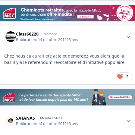
Author stats
Class66220
Membre
Publication:
14 octobre 2012
13 ans
Chez nous ca aurait ete acte et demerdez-vous alors que la-
bas il y a le referendum revocatoire et d'initiative populaire.
2
Author stats
SATANAS
Membre SNCF
Publication:
14 octobre 2012
13 ans