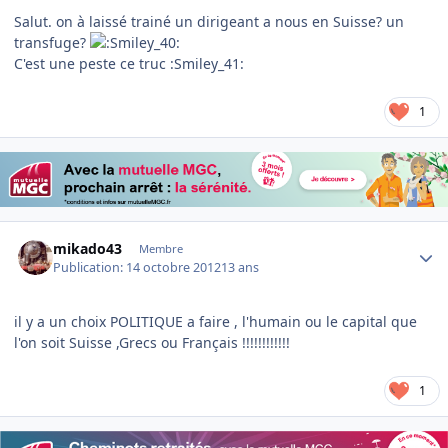
Salut. on à laissé trainé un dirigeant a nous en Suisse? un
transfuge?
C'est une peste ce truc :Smiley_41:
1
Author stats
mikado43
Membre
Publication:
14 octobre 2012
13 ans
il y a un choix POLITIQUE a faire , l'humain ou le capital que
l'on soit Suisse ,Grecs ou Français !!!!!!!!!!!!
1