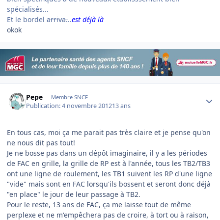
spécialisés...
Et le bordel
arriva.
..
est déjà là
okok
Author stats
Pepe
Membre SNCF
Publication:
4 novembre 2012
13 ans
En tous cas, moi ça me parait pas très claire et je pense qu'on
ne nous dit pas tout!
Je ne bosse pas dans un dépôt imaginaire, il y a les périodes
de FAC en grille, la grille de RP est à l'année, tous les TB2/TB3
ont une ligne de roulement, les TB1 suivent les RP d'une ligne
"vide" mais sont en FAC lorsqu'ils bossent et seront donc déjà
"en place" le jour de leur passage à TB2.
Pour le reste, 13 ans de FAC, ça me laisse tout de même
perplexe et ne m'empêchera pas de croire, à tort ou à raison,