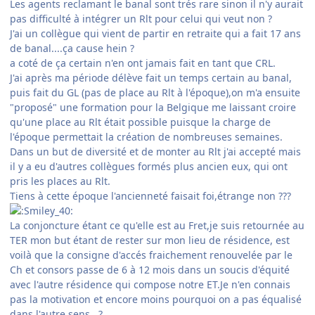
Les agents reclamant le banal sont trés rare sinon il n'y aurait
pas difficulté à intégrer un Rlt pour celui qui veut non ?
J'ai un collègue qui vient de partir en retraite qui a fait 17 ans
de banal....ça cause hein ?
a coté de ça certain n'en ont jamais fait en tant que CRL.
J'ai après ma période délève fait un temps certain au banal,
puis fait du GL (pas de place au Rlt à l'époque),on m'a ensuite
"proposé" une formation pour la Belgique me laissant croire
qu'une place au Rlt était possible puisque la charge de
l'époque permettait la création de nombreuses semaines.
Dans un but de diversité et de monter au Rlt j'ai accepté mais
il y a eu d'autres collègues formés plus ancien eux, qui ont
pris les places au Rlt.
Tiens à cette époque l'ancienneté faisait foi,étrange non ???
La conjoncture étant ce qu'elle est au Fret,je suis retournée au
TER mon but étant de rester sur mon lieu de résidence, est
voilà que la consigne d'accés fraichement renouvelée par le
Ch et consors passe de 6 à 12 mois dans un soucis d'équité
avec l'autre résidence qui compose notre ET.Je n'en connais
pas la motivation et encore moins pourquoi on a pas équalisé
dans l'autre sens...?