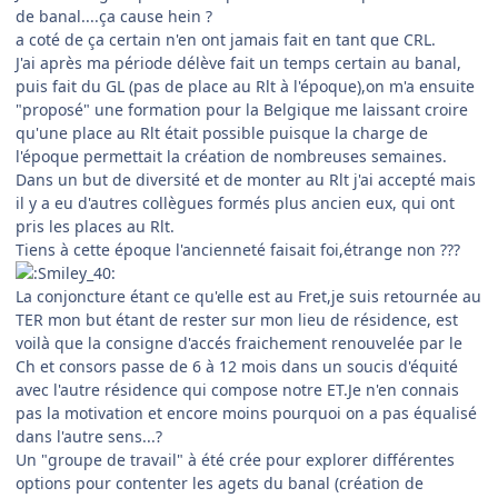
de banal....ça cause hein ?
a coté de ça certain n'en ont jamais fait en tant que CRL.
J'ai après ma période délève fait un temps certain au banal,
puis fait du GL (pas de place au Rlt à l'époque),on m'a ensuite
"proposé" une formation pour la Belgique me laissant croire
qu'une place au Rlt était possible puisque la charge de
l'époque permettait la création de nombreuses semaines.
Dans un but de diversité et de monter au Rlt j'ai accepté mais
il y a eu d'autres collègues formés plus ancien eux, qui ont
pris les places au Rlt.
Tiens à cette époque l'ancienneté faisait foi,étrange non ???
La conjoncture étant ce qu'elle est au Fret,je suis retournée au
TER mon but étant de rester sur mon lieu de résidence, est
voilà que la consigne d'accés fraichement renouvelée par le
Ch et consors passe de 6 à 12 mois dans un soucis d'équité
avec l'autre résidence qui compose notre ET.Je n'en connais
pas la motivation et encore moins pourquoi on a pas équalisé
dans l'autre sens...?
Un "groupe de travail" à été crée pour explorer différentes
options pour contenter les agets du banal (création de