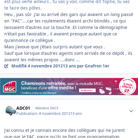
est plus verte ailleurs , tu vas y voir, comme dit Tophe, tu vas
te faire des pôtes.
Heu , pas sûr .J'ai vu arrivé des gars qui avaient un long passé
en "FAC"....car les roulements étaient archi blindés , ce qui
laissaient d'autres sur la touche .Et comme la démographie
n'était pas favorable , il avaient presque autant que ce
qu'annonce ce collègue .
Mais j'avoue que j'étais surpris autant que vous .
Sauf que lorsque d'autres agents sont arrivés de ce dépôt , ils
avaient les mêmes propos ....donc ...
Modifié
4 novembre 2012
13 ans
par Gnafron 1er
Author stats
ADC01
Membre SNCF
Publication:
4 novembre 2012
13 ans
J'ai connu et je connais encore des collègues qui ne jurent
que par le FAC, parce qu'ils se font une programmation