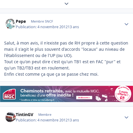
Expand topic overview
Author stats
Pepe
Membre SNCF
Publication:
4 novembre 2012
13 ans
Salut, à mon avis, il n'existe pas de RH propre à cette question
mais il s'agit le plus souvent d'accords "locaux" au niveau de
l'établissement ou de l'UP (ou UO).
Tout ce qu'on peut dire c'est qu'un TB1 est en FAC "pur" et
qu'un TB2/TB3 est en roulement.
Enfin c'est comme ça que ça se passe chez moi.
Author stats
TintinGV
Membre
Publication:
4 novembre 2012
13 ans