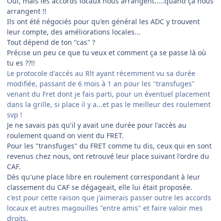
Oui, mais les accords locaux nous arrangent.....quand ça nous
arrangent !!
Ils ont été négociés pour qu'en général les ADC y trouvent
leur compte, des améliorations locales...
Tout dépend de ton "cas" ?
Précise un peu ce que tu veux et comment ça se passe là où
tu es ??!!
Le protocole d'accés au Rlt ayant récemment vu sa durée
modifiée, passant de 6 mois à 1 an pour les "transfuges"
venant du Fret dont je fais parti, pour un éventuel placement
dans la grille, si place il y a...et pas le meilleur des roulement
svp !
Je ne savais pas qu'il y avait une durée pour l'accès au
roulement quand on vient du FRET.
Pour les "transfuges" du FRET comme tu dis, ceux qui en sont
revenus chez nous, ont retrouvé leur place suivant l'ordre du
CAF.
Dès qu'une place libre en roulement correspondant à leur
classement du CAF se dégageait, elle lui était proposée.
c'est pour cette raison que j'aimerais passer outre les accords
locaux et autres magouilles "entre amis" et faire valoir mes
droits.