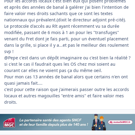
Pour les accords locaux c'est bien eux qui posent problèmes
et après des années de banal à galérer j'ai bien l'intention de
faire valoir mes droits sachants que ce sont les textes
nationnaux qui prévalent.(dixit le directeur adjoint pré-cité).
Le protocole d'accés au Rlt ayant récemment vu sa durée
modifiée, passant de 6 mois à 1 an pour les "transfuges"
venant du Fret dont je fais parti, pour un éventuel placement
dans la grille, si place il y a...et pas le meilleur des roulement
svp !
@Pepe c'est dans un dépôt imaginaire ou c'est bien la réalité ?
si c'est le cas il faudrait ques les OS chez moi soient au
courant car elles ne voient pas ça du même oeil.
Pour mon cas 13 années de banal alors que certains n'en ont
quasi jamais fait....
c'est pour cette raison que j'aimerais passer outre les accords
locaux et autres magouilles "entre amis" et faire valoir mes
droits.