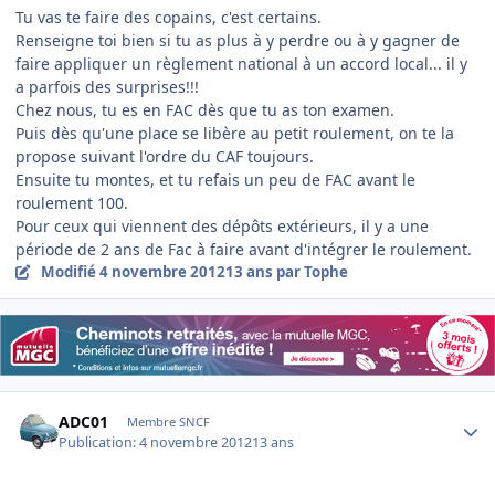
Tu vas te faire des copains, c'est certains.
Renseigne toi bien si tu as plus à y perdre ou à y gagner de
faire appliquer un règlement national à un accord local... il y
a parfois des surprises!!!
Chez nous, tu es en FAC dès que tu as ton examen.
Puis dès qu'une place se libère au petit roulement, on te la
propose suivant l'ordre du CAF toujours.
Ensuite tu montes, et tu refais un peu de FAC avant le
roulement 100.
Pour ceux qui viennent des dépôts extérieurs, il y a une
période de 2 ans de Fac à faire avant d'intégrer le roulement.
Modifié
4 novembre 2012
13 ans
par Tophe
Author stats
ADC01
Membre SNCF
Publication:
4 novembre 2012
13 ans