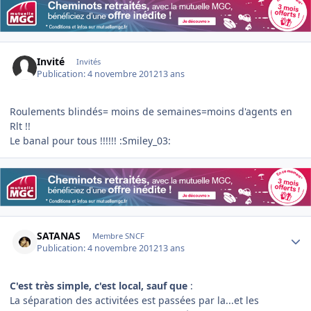
Invité
Invités
Publication:
4 novembre 2012
13 ans
Roulements blindés= moins de semaines=moins d'agents en
Rlt !!
Le banal pour tous !!!!!! :Smiley_03:
Author stats
SATANAS
Membre SNCF
Publication:
4 novembre 2012
13 ans
C'est très simple, c'est local, sauf que
:
La séparation des activitées est passées par la...et les