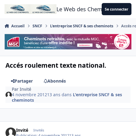
Aller au contenu
Le Web des Cheminots
Se connecter
Accueil
SNCF
L'entreprise SNCF & ses cheminots
Accés r
Accés roulement texte national.
Partager
Abonnés
Par
Invité
4 novembre 2012
13 ans
dans
L'entreprise SNCF & ses
cheminots
Invité
Invités
Publication:
4 novembre 2012
13 ans