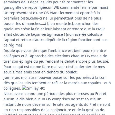
semaines de D dans les Rlts pour faire "monter" les
gars,grille de repos figée,un WE commandé ferme par mois)
Un représentant d'une OS étant fermement opposé à la
première piste,celle-ci ne lui permettant plus de ne plus
bosser les dimanches...à bien monté le bourrichon des
quelques crêve la fin et leur laissant entendre que la PMJR
allait chuter de façon vertigineuse ! (non avérée calculs à
l'appui et retour d'autre dépôt de la région fonctionnant ous
ce régime)
Inutile que vous dire que l'ambiance est bien pourrie entre
collègues et à l'approche des éléctions chaque OS essaie de
tirer son épingle du jeu,rendant le débat encore plus faussé.
Pour ce qui est de me faire mal voir c'est le dernier de mes
soucis,mes amis sont en dehors du boulot.
J'aimerais moi aussi pouvoir poser sur les journées à la con
dés que les Rlts tombent et refiller la merde aux copains...euh
collègues.
Nous avons connu une période des plus moroses au Fret et
aucun je dis bien aucun OS comprises ne s'est soucié un
instant de notre devenir sur le site.Les agents du Fret ne sont
en rien responsables de la conjoncture et de la gestion de