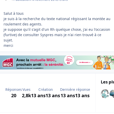
Salut à tous
je suis à la recherche du texte national régissant la montée au
roulement des agents.
je suppose qu'il s'agit d'un Rh quelque chose, j'ai eu l'occasion
(furtive) de consulter Syspres mais je n'ai rien trouvé à ce
sujet.
merci
Les pl
Réponses
Vues
Création
Dernière réponse
20
2,8k
13 ans
13 ans
13 ans
13 ans